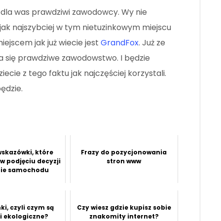
 dla was prawdziwi zawodowcy. Wy nie
ie jak najszybciej w tym nietuzinkowym miejscu
ejscem jak już wiecie jest
GrandFox
. Już ze
ia się prawdziwe zawodowstwo. I będzie
iecie z tego faktu jak najczęściej korzystali.
ędzie.
wskazówki, które
Frazy do pozycjonowania
w podjęciu decyzji
stron www
pie samochodu
i, czyli czym są
Czy wiesz gdzie kupisz sobie
i ekologiczne?
znakomity internet?