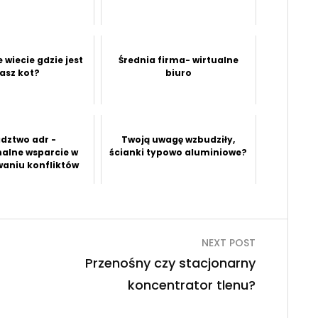
 wiecie gdzie jest
Średnia firma- wirtualne
asz kot?
biuro
dztwo adr -
Twoją uwagę wzbudziły,
nalne wsparcie w
ścianki typowo aluminiowe?
waniu konfliktów
NEXT POST
Przenośny czy stacjonarny
koncentrator tlenu?