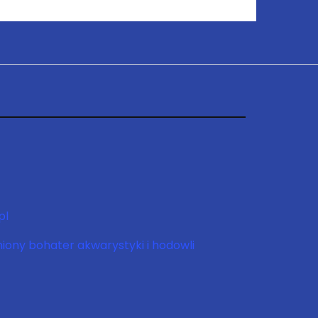
pl
niony bohater akwarystyki i hodowli