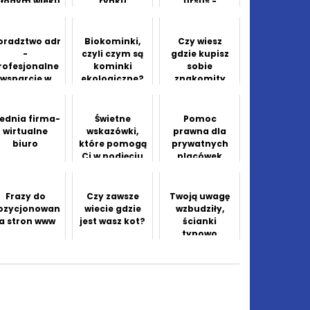
łodym wieku
rynku
ursus -
wtórnego – co
profesjonalne
warto
wsparcie dla
wiedzieć?
firm
oradztwo adr
Biokominki,
Czy wiesz
-
czyli czym są
gdzie kupisz
rofesjonalne
kominki
sobie
wsparcie w
ekologiczne?
znakomity
ozwiązywaniu
internet?
konfliktów
rednia firma-
Świetne
Pomoc
wirtualne
wskazówki,
prawna dla
biuro
które pomogą
prywatnych
Ci w podjęciu
placówek
decyzji o
leczniczych
zakupie
samochodu
Frazy do
Czy zawsze
Twoją uwagę
ozycjonowan
wiecie gdzie
wzbudziły,
ia stron www
jest wasz kot?
ścianki
typowo
aluminiowe?