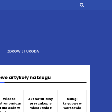
ZDROWIE I URODA
we artykuły na blogu
Wiedza
Akt notarialny
Usługi
stronomiczn
przy zakupie
księgowe w
a dla osób w
mieszkania z
warszawie