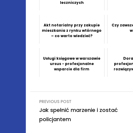
leczniczych
Akt notarialny przy zakupie
Czy zawsze
mieszkania z rynku wtórnego
w
– co warto wiedzieć?
Usługi księgowe w warszawie
Dora
ursus - profesjonalne
profesjo
wsparcie dla firm
rozwiązy
Nawigacja
PREVIOUS POST
wpisu
Jak spełnić marzenie i zostać
policjantem