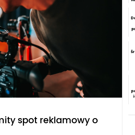
m
D
p
r
Ś
p
mity spot reklamowy o