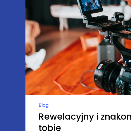
Blog
Rewelacyjny i znako
tobie