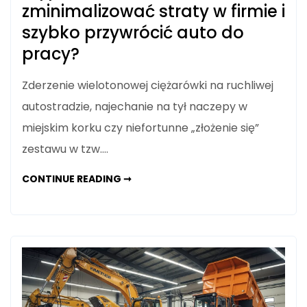
zminimalizować straty w firmie i
szybko przywrócić auto do
pracy?
Zderzenie wielotonowej ciężarówki na ruchliwej
autostradzie, najechanie na tył naczepy w
miejskim korku czy niefortunne „złożenie się”
zestawu w tzw.…
WYPADEK
CONTINUE READING ➞
NA
TRASIE.
JAK
ZMINIMALIZOWAĆ
STRATY
W
FIRMIE
I
SZYBKO
PRZYWRÓCIĆ
AUTO
DO
PRACY?