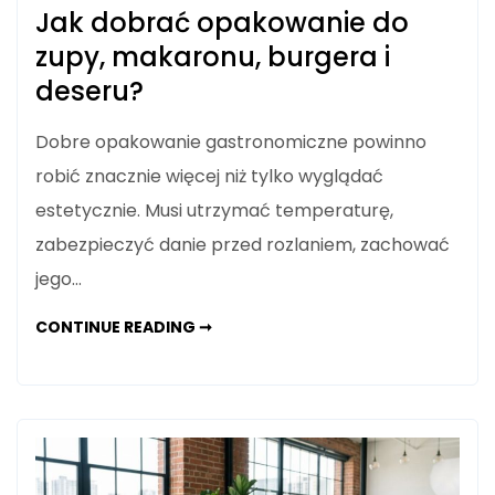
Jak dobrać opakowanie do
zupy, makaronu, burgera i
deseru?
Dobre opakowanie gastronomiczne powinno
robić znacznie więcej niż tylko wyglądać
estetycznie. Musi utrzymać temperaturę,
zabezpieczyć danie przed rozlaniem, zachować
jego…
JAK
CONTINUE READING ➞
DOBRAĆ
OPAKOWANIE
DO
ZUPY,
MAKARONU,
BURGERA
I
DESERU?