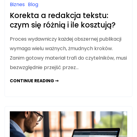
Biznes
Blog
Korekta a redakcja tekstu:
czym się różnią i ile kosztują?
Proces wydawniczy każdej obszernej publikacji
wymaga wielu ważnych, żmudnych kroków.
Zanim gotowy materiał trafi do czytelników, musi
bezwzględnie przejść przez…
KOREKTA
CONTINUE READING ➞
A
REDAKCJA
TEKSTU:
CZYM
SIĘ
RÓŻNIĄ
I
ILE
KOSZTUJĄ?