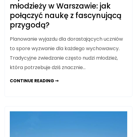
młodzieży w Warszawie: jak
połączyć naukę z fascynującą
przygodą?
Planowanie wyjazdu dla dorastających uczniów
to spore wyzwanie dla każdego wychowawcy.
Tradycyjne zwiedzanie często nudzi młodzież,
która potrzebuje dziś znacznie…
WYCIECZKA
CONTINUE READING ➞
SZKOLNA
DLA
MŁODZIEŻY
W
WARSZAWIE:
JAK
POŁĄCZYĆ
NAUKĘ
Z
FASCYNUJĄCĄ
PRZYGODĄ?