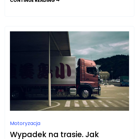
PROJEKTY
CONTINUE READING ➞
WNĘTRZ
KRAKÓW:
ZAINSPIRUJ
SIĘ
UNIKALNYMI
REALIZACJAMI
Motoryzacja
Wypadek na trasie. Jak