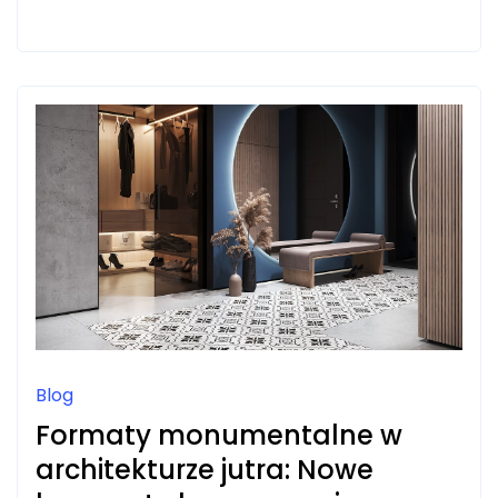
ORGANIZMU
PO
WYSIŁKU:
ROLA
MASAŻU
SPORTOWEGO
DLA
OSÓB
AKTYWNYCH
Blog
Formaty monumentalne w
architekturze jutra: Nowe