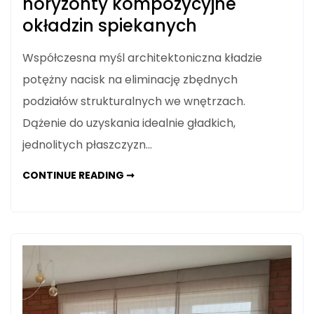
horyzonty kompozycyjne
okładzin spiekanych
Współczesna myśl architektoniczna kładzie
potężny nacisk na eliminację zbędnych
podziałów strukturalnych we wnętrzach.
Dążenie do uzyskania idealnie gładkich,
jednolitych płaszczyzn…
FORMATY
CONTINUE READING ➞
MONUMENTALNE
W
ARCHITEKTURZE
JUTRA:
NOWE
HORYZONTY
KOMPOZYCYJNE
OKŁADZIN
SPIEKANYCH