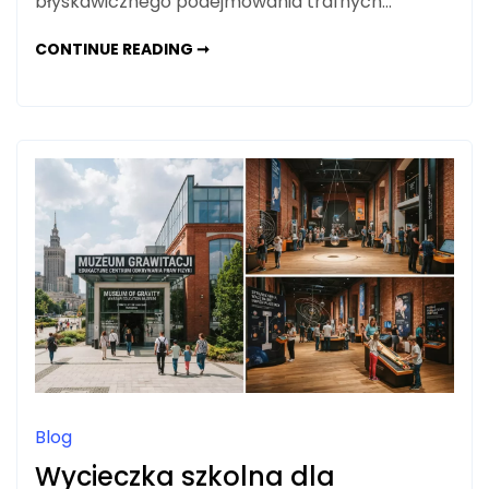
błyskawicznego podejmowania trafnych…
POS
CONTINUE READING ➞
I
ERP
W
JEDNYM
SYSTEMIE:
DLACZEGO
WARTO
JE
POŁĄCZYĆ?
Blog
Wycieczka szkolna dla