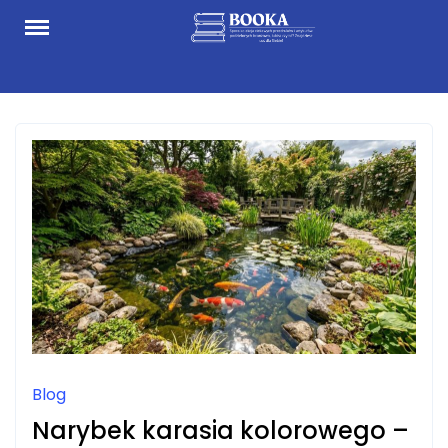
Skip
to
content
Blog
Narybek karasia kolorowego –