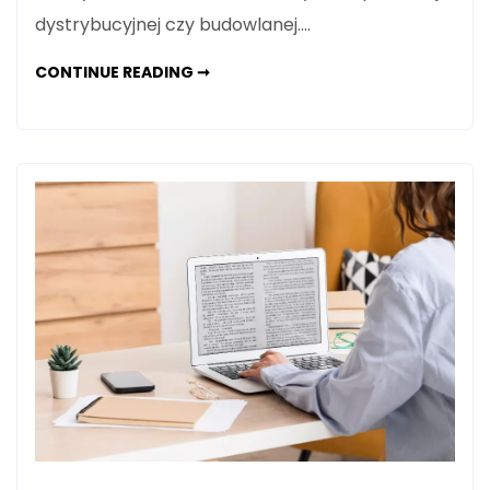
dystrybucyjnej czy budowlanej.…
IVECO
CONTINUE READING ➞
EUROCARGO:
WSZECHSTRONNY
PARTNER
W
BIZNESIE
OD
DYSTRYBUCJI
PO
BUDOWNICTWO