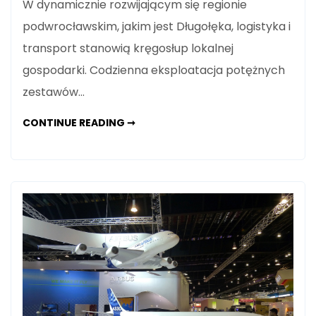
W dynamicznie rozwijającym się regionie
podwrocławskim, jakim jest Długołęka, logistyka i
transport stanowią kręgosłup lokalnej
gospodarki. Codzienna eksploatacja potężnych
zestawów…
ZAAWANSOWANE
CONTINUE READING ➞
NAPRAWY
LAKIERNICZE
W
DŁUGOŁĘCE
–
PRZYWRACAMY
BLASK
TWOJEJ
FLOCIE