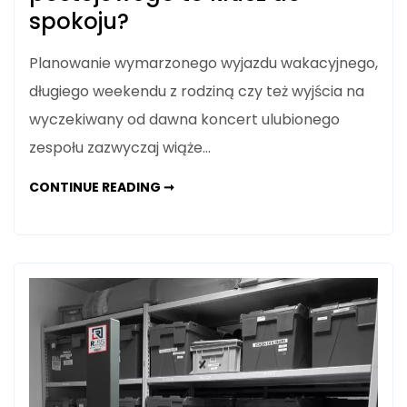
spokoju?
Planowanie wymarzonego wyjazdu wakacyjnego,
długiego weekendu z rodziną czy też wyjścia na
wyczekiwany od dawna koncert ulubionego
zespołu zazwyczaj wiąże…
WYJAZD
CONTINUE READING ➞
NA
URLOP
LUB
DUŻY
KONCERT:
DLACZEGO
WCZEŚNIEJSZA
REZERWACJA
MIEJSCA
POSTOJOWEGO
TO
KLUCZ
DO
SPOKOJU?