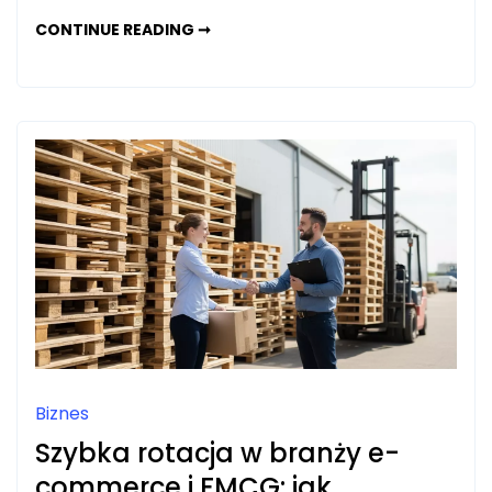
PODWOZIE
CONTINUE READING ➞
GĄSIENICOWE
W
KOPARCE
–
OCENA
ZUŻYCIA
GWIAZD
NAPĘDOWYCH
I
NACIĄGU
ŁAŃCUCHA
Biznes
Szybka rotacja w branży e-
commerce i FMCG: jak