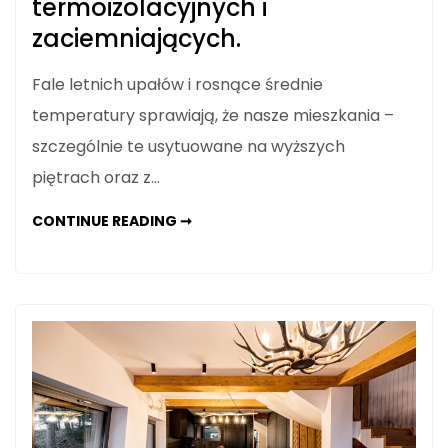
termoizolacyjnych i
zaciemniających.
Fale letnich upałów i rosnące średnie
temperatury sprawiają, że nasze mieszkania –
szczególnie te usytuowane na wyższych
piętrach oraz z…
JAK
CONTINUE READING ➞
SKUTECZNIE
OCHRONIĆ
MIESZKANIE
PRZED
UPAŁEM?
PRZEWODNIK
PO
ROLETACH
TERMOIZOLACYJNYCH
I
ZACIEMNIAJĄCYCH.