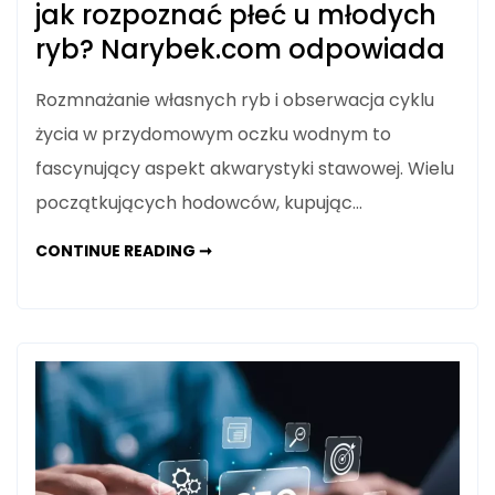
jak rozpoznać płeć u młodych
ryb? Narybek.com odpowiada
Rozmnażanie własnych ryb i obserwacja cyklu
życia w przydomowym oczku wodnym to
fascynujący aspekt akwarystyki stawowej. Wielu
początkujących hodowców, kupując…
NARYBEK
CONTINUE READING ➞
KARASIA
KOLOROWEGO
–
JAK
ROZPOZNAĆ
PŁEĆ
U
MŁODYCH
RYB?
NARYBEK.COM
ODPOWIADA