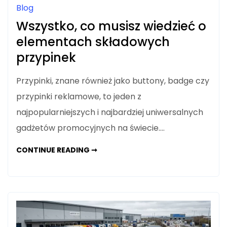
Blog
Wszystko, co musisz wiedzieć o
elementach składowych
przypinek
Przypinki, znane również jako buttony, badge czy
przypinki reklamowe, to jeden z
najpopularniejszych i najbardziej uniwersalnych
gadżetów promocyjnych na świecie.…
WSZYSTKO,
CONTINUE READING ➞
CO
MUSISZ
WIEDZIEĆ
O
ELEMENTACH
SKŁADOWYCH
PRZYPINEK