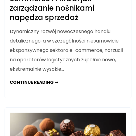
zarządzanie nośnikami
napędza sprzedaż
Dynamiczny rozwój nowoczesnego handlu
detalicznego, a w szczególności niesamowicie
ekspansywnego sektora e-commerce, narzucił
na operatorów logistycznych zupełnie nowe,
ekstremalnie wysokie…
SZYBKA
CONTINUE READING ➞
ROTACJA
W
BRANŻY
E-
COMMERCE
I
FMCG:
JAK
ZARZĄDZANIE
NOŚNIKAMI
NAPĘDZA
SPRZEDAŻ