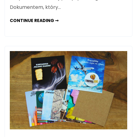
Dokumentem, który…
UMOWA
CONTINUE READING ➞
SPÓŁKI
Z
O.O.
–
NA
JAKIE
KLAUZULE
ZWRÓCIĆ
SZCZEGÓLNĄ
UWAGĘ
PRZY
JEJ
TWORZENIU?