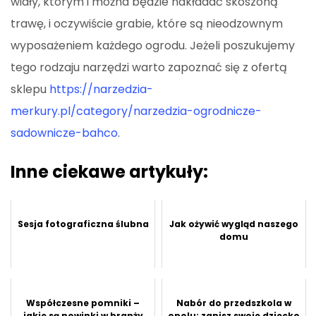
widły, którym i można będzie nakładać skoszoną
trawę, i oczywiście grabie, które są nieodzownym
wyposażeniem każdego ogrodu. Jeżeli poszukujemy
tego rodzaju narzędzi warto zapoznać się z ofertą
sklepu
https://narzedzia-
merkury.pl/category/narzedzia-ogrodnicze-
sadownicze-bahco
.
Inne ciekawe artykuły:
Sesja fotograficzna ślubna
Jak ożywić wygląd naszego
domu
Współczesne pomniki –
Nabór do przedszkola w
jakie są nowinki w branży
opolu: zapisz swoje dziecko