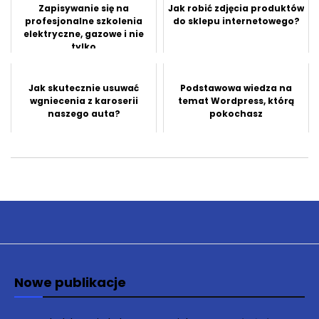
Zapisywanie się na
Jak robić zdjęcia produktów
profesjonalne szkolenia
do sklepu internetowego?
elektryczne, gazowe i nie
tylko
Jak skutecznie usuwać
Podstawowa wiedza na
wgniecenia z karoserii
temat Wordpress, którą
naszego auta?
pokochasz
Nowe publikacje