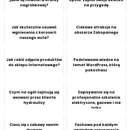
nagrobkowej?
na przygodę
Jak skutecznie usuwać
Ciekawe atrakcje na
wgniecenia z karoserii
obszarze Zakopanego
naszego auta?
Jak robić zdjęcia produktów
Podstawowa wiedza na
do sklepu internetowego?
temat WordPress, którą
pokochasz
Czym na ogół zajmują się
Zapisywanie się na
wezwani przez klienta
profesjonalne szkolenia
hydraulicy
elektryczne, gazowe i nie
tylko
Ciesz się z zabawy swoim
Fachowa pod każdym
dronem
względem regeneracja