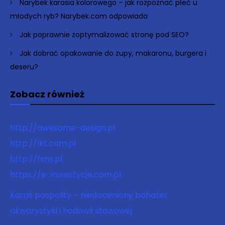
Narybek karasia kolorowego – jak rozpoznać płeć u
młodych ryb? Narybek.com odpowiada
Jak poprawnie zoptymalizować stronę pod SEO?
Jak dobrać opakowanie do zupy, makaronu, burgera i
deseru?
Zobacz również
http://awesome-design.pl
http://lkt.com.pl
http://fsns.pl
https://e-inwestycje.com.pl
Karaś pospolity – niedoceniony bohater
akwarystyki i hodowli stawowej