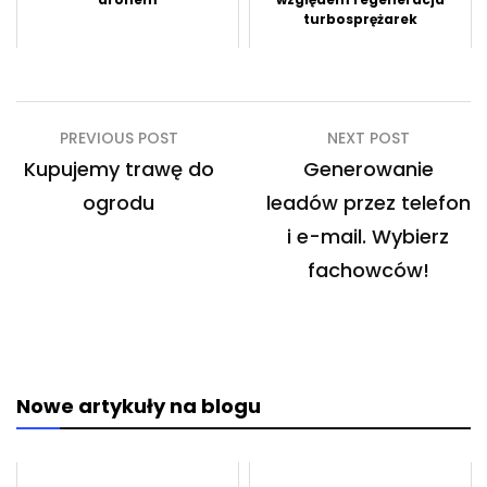
turbosprężarek
Nawigacja
PREVIOUS POST
NEXT POST
wpisu
Kupujemy trawę do
Generowanie
ogrodu
leadów przez telefon
i e-mail. Wybierz
fachowców!
Nowe artykuły na blogu