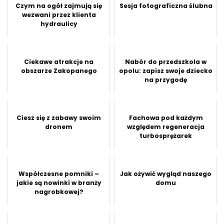
Czym na ogół zajmują się
Sesja fotograficzna ślubna
wezwani przez klienta
hydraulicy
Ciekawe atrakcje na
Nabór do przedszkola w
obszarze Zakopanego
opolu: zapisz swoje dziecko
na przygodę
Ciesz się z zabawy swoim
Fachowa pod każdym
dronem
względem regeneracja
turbosprężarek
Współczesne pomniki –
Jak ożywić wygląd naszego
jakie są nowinki w branży
domu
nagrobkowej?