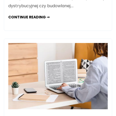
dystrybucyjnej czy budowlanej.…
IVECO
CONTINUE READING ➞
EUROCARGO:
WSZECHSTRONNY
PARTNER
W
BIZNESIE
OD
DYSTRYBUCJI
PO
BUDOWNICTWO