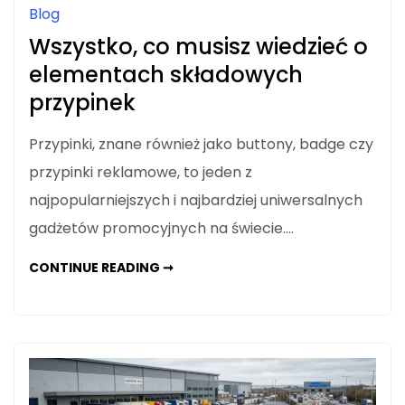
Blog
Wszystko, co musisz wiedzieć o
elementach składowych
przypinek
Przypinki, znane również jako buttony, badge czy
przypinki reklamowe, to jeden z
najpopularniejszych i najbardziej uniwersalnych
gadżetów promocyjnych na świecie.…
WSZYSTKO,
CONTINUE READING ➞
CO
MUSISZ
WIEDZIEĆ
O
ELEMENTACH
SKŁADOWYCH
PRZYPINEK