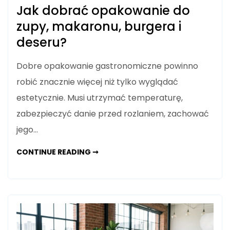
Jak dobrać opakowanie do
zupy, makaronu, burgera i
deseru?
Dobre opakowanie gastronomiczne powinno
robić znacznie więcej niż tylko wyglądać
estetycznie. Musi utrzymać temperaturę,
zabezpieczyć danie przed rozlaniem, zachować
jego…
JAK
CONTINUE READING ➞
DOBRAĆ
OPAKOWANIE
DO
ZUPY,
MAKARONU,
BURGERA
I
DESERU?