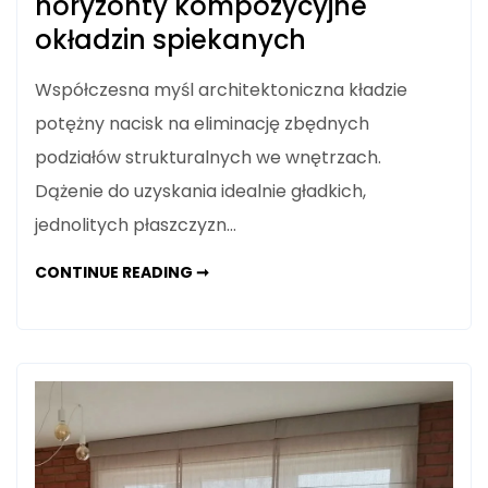
horyzonty kompozycyjne
okładzin spiekanych
Współczesna myśl architektoniczna kładzie
potężny nacisk na eliminację zbędnych
podziałów strukturalnych we wnętrzach.
Dążenie do uzyskania idealnie gładkich,
jednolitych płaszczyzn…
FORMATY
CONTINUE READING ➞
MONUMENTALNE
W
ARCHITEKTURZE
JUTRA:
NOWE
HORYZONTY
KOMPOZYCYJNE
OKŁADZIN
SPIEKANYCH