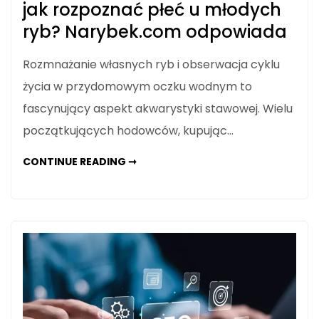
jak rozpoznać płeć u młodych
ryb? Narybek.com odpowiada
Rozmnażanie własnych ryb i obserwacja cyklu
życia w przydomowym oczku wodnym to
fascynujący aspekt akwarystyki stawowej. Wielu
początkujących hodowców, kupując…
NARYBEK
CONTINUE READING ➞
KARASIA
KOLOROWEGO
–
JAK
ROZPOZNAĆ
PŁEĆ
U
MŁODYCH
RYB?
NARYBEK.COM
ODPOWIADA