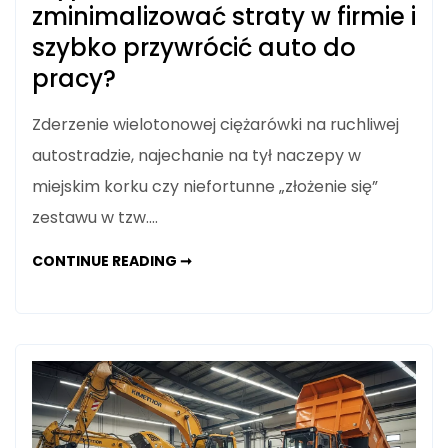
zminimalizować straty w firmie i
szybko przywrócić auto do
pracy?
Zderzenie wielotonowej ciężarówki na ruchliwej
autostradzie, najechanie na tył naczepy w
miejskim korku czy niefortunne „złożenie się”
zestawu w tzw.…
WYPADEK
CONTINUE READING ➞
NA
TRASIE.
JAK
ZMINIMALIZOWAĆ
STRATY
W
FIRMIE
I
SZYBKO
PRZYWRÓCIĆ
AUTO
DO
PRACY?