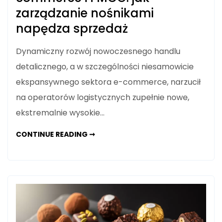
zarządzanie nośnikami
napędza sprzedaż
Dynamiczny rozwój nowoczesnego handlu
detalicznego, a w szczególności niesamowicie
ekspansywnego sektora e-commerce, narzucił
na operatorów logistycznych zupełnie nowe,
ekstremalnie wysokie…
SZYBKA
CONTINUE READING ➞
ROTACJA
W
BRANŻY
E-
COMMERCE
I
FMCG:
JAK
ZARZĄDZANIE
NOŚNIKAMI
NAPĘDZA
SPRZEDAŻ