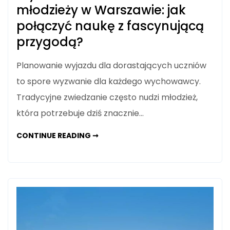
młodzieży w Warszawie: jak
połączyć naukę z fascynującą
przygodą?
Planowanie wyjazdu dla dorastających uczniów
to spore wyzwanie dla każdego wychowawcy.
Tradycyjne zwiedzanie często nudzi młodzież,
która potrzebuje dziś znacznie…
WYCIECZKA
CONTINUE READING ➞
SZKOLNA
DLA
MŁODZIEŻY
W
WARSZAWIE:
JAK
POŁĄCZYĆ
NAUKĘ
Z
FASCYNUJĄCĄ
PRZYGODĄ?