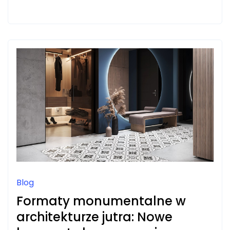
ORGANIZMU
PO
WYSIŁKU:
ROLA
MASAŻU
SPORTOWEGO
DLA
OSÓB
AKTYWNYCH
Blog
Formaty monumentalne w
architekturze jutra: Nowe