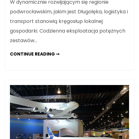
W dynamicznie rozwijającym się regionie
podwrocławskim, jakim jest Długołęka, logistyka i
transport stanowią kręgosłup lokalnej
gospodarki. Codzienna eksploatacja potężnych
zestawów…
ZAAWANSOWANE
CONTINUE READING ➞
NAPRAWY
LAKIERNICZE
W
DŁUGOŁĘCE
–
PRZYWRACAMY
BLASK
TWOJEJ
FLOCIE