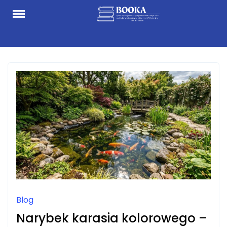
Skip
to
content
Blog
Narybek karasia kolorowego –