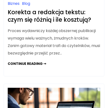
Biznes
Blog
Korekta a redakcja tekstu:
czym się różnią i ile kosztują?
Proces wydawniczy każdej obszernej publikacji
wymaga wielu ważnych, żmudnych kroków.
Zanim gotowy materiał trafi do czytelników, musi
bezwzględnie przejść przez…
KOREKTA
CONTINUE READING ➞
A
REDAKCJA
TEKSTU:
CZYM
SIĘ
RÓŻNIĄ
I
ILE
KOSZTUJĄ?