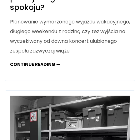
spokoju?
Planowanie wymarzonego wyjazdu wakacyjnego,
długiego weekendu z rodziną czy też wyjścia na
wyczekiwany od dawna koncert ulubionego
zespołu zazwyczaj wiąże…
WYJAZD
CONTINUE READING ➞
NA
URLOP
LUB
DUŻY
KONCERT:
DLACZEGO
WCZEŚNIEJSZA
REZERWACJA
MIEJSCA
POSTOJOWEGO
TO
KLUCZ
DO
SPOKOJU?