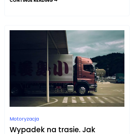
PROJEKTY
CONTINUE READING ➞
WNĘTRZ
KRAKÓW:
ZAINSPIRUJ
SIĘ
UNIKALNYMI
REALIZACJAMI
Motoryzacja
Wypadek na trasie. Jak