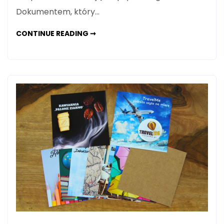
Dokumentem, który…
UMOWA
CONTINUE READING ➞
SPÓŁKI
Z
O.O.
–
NA
JAKIE
KLAUZULE
ZWRÓCIĆ
SZCZEGÓLNĄ
UWAGĘ
PRZY
JEJ
TWORZENIU?