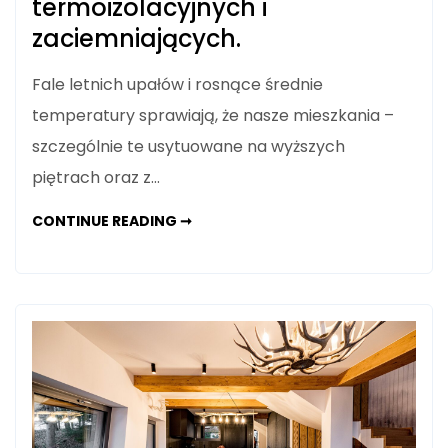
termoizolacyjnych i
zaciemniających.
Fale letnich upałów i rosnące średnie
temperatury sprawiają, że nasze mieszkania –
szczególnie te usytuowane na wyższych
piętrach oraz z…
JAK
CONTINUE READING ➞
SKUTECZNIE
OCHRONIĆ
MIESZKANIE
PRZED
UPAŁEM?
PRZEWODNIK
PO
ROLETACH
TERMOIZOLACYJNYCH
I
ZACIEMNIAJĄCYCH.