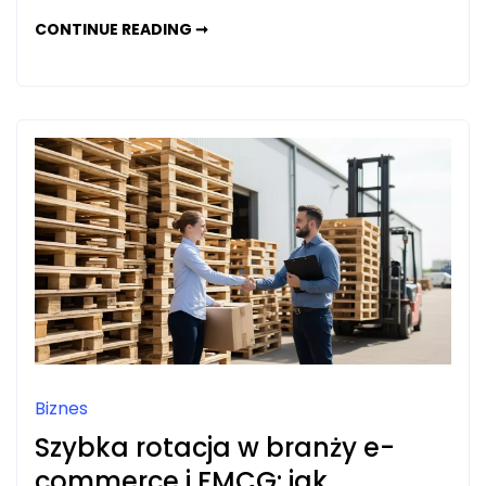
PODWOZIE
CONTINUE READING ➞
GĄSIENICOWE
W
KOPARCE
–
OCENA
ZUŻYCIA
GWIAZD
NAPĘDOWYCH
I
NACIĄGU
ŁAŃCUCHA
Biznes
Szybka rotacja w branży e-
commerce i FMCG: jak