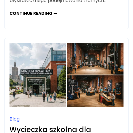
błyskawicznego podejmowania trafnych…
POS
CONTINUE READING ➞
I
ERP
W
JEDNYM
SYSTEMIE:
DLACZEGO
WARTO
JE
POŁĄCZYĆ?
Blog
Wycieczka szkolna dla