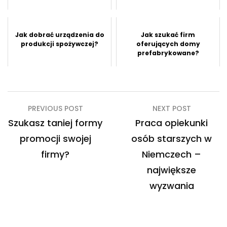
Jak dobrać urządzenia do
Jak szukać firm
produkcji spożywczej?
oferujących domy
prefabrykowane?
Nawigacja
PREVIOUS POST
NEXT POST
wpisu
Szukasz taniej formy
Praca opiekunki
promocji swojej
osób starszych w
firmy?
Niemczech –
największe
wyzwania