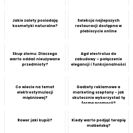
Jakie zalety posiadają
Selekcja najlepszych
kosmetyki naturalne?
restauracji dostępna w
plebiscycie online
Skup złomu: Dlaczego
Agd electrolux do
warto oddać nieużywane
zabudowy – połączenie
przedmioty?
elegancji i funkcjonalności
Co wiecie na temat
Gadżety reklamowe a
elektrostymulacji
marketing szeptany - jak
mięśniowej?
skutecznie wykorzystać tę
formę promocji?
Rower jaki kupić?
Kiedy warto podjąć terapię
małżeńską?