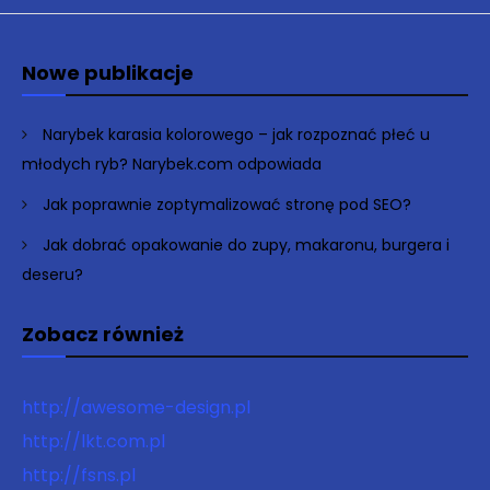
Nowe publikacje
Narybek karasia kolorowego – jak rozpoznać płeć u
młodych ryb? Narybek.com odpowiada
Jak poprawnie zoptymalizować stronę pod SEO?
Jak dobrać opakowanie do zupy, makaronu, burgera i
deseru?
Zobacz również
http://awesome-design.pl
http://lkt.com.pl
http://fsns.pl