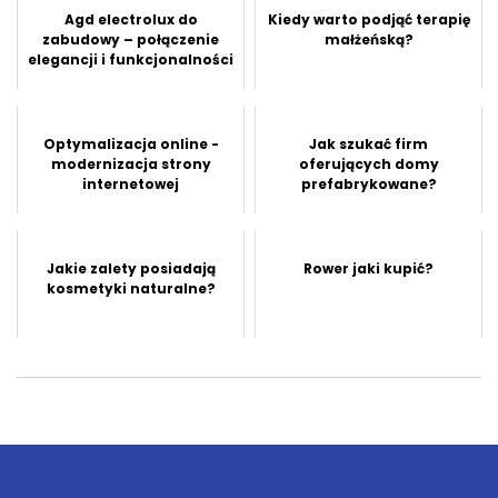
Agd electrolux do
Kiedy warto podjąć terapię
zabudowy – połączenie
małżeńską?
elegancji i funkcjonalności
Optymalizacja online -
Jak szukać firm
modernizacja strony
oferujących domy
internetowej
prefabrykowane?
Jakie zalety posiadają
Rower jaki kupić?
kosmetyki naturalne?