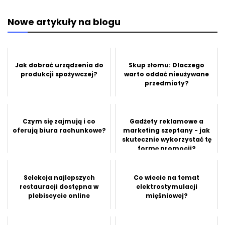
Nowe artykuły na blogu
Jak dobrać urządzenia do
Skup złomu: Dlaczego
produkcji spożywczej?
warto oddać nieużywane
przedmioty?
Czym się zajmują i co
Gadżety reklamowe a
oferują biura rachunkowe?
marketing szeptany - jak
skutecznie wykorzystać tę
formę promocji?
Selekcja najlepszych
Co wiecie na temat
restauracji dostępna w
elektrostymulacji
plebiscycie online
mięśniowej?