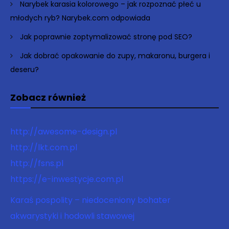
Narybek karasia kolorowego – jak rozpoznać płeć u
młodych ryb? Narybek.com odpowiada
Jak poprawnie zoptymalizować stronę pod SEO?
Jak dobrać opakowanie do zupy, makaronu, burgera i
deseru?
Zobacz również
http://awesome-design.pl
http://lkt.com.pl
http://fsns.pl
https://e-inwestycje.com.pl
Karaś pospolity – niedoceniony bohater
akwarystyki i hodowli stawowej