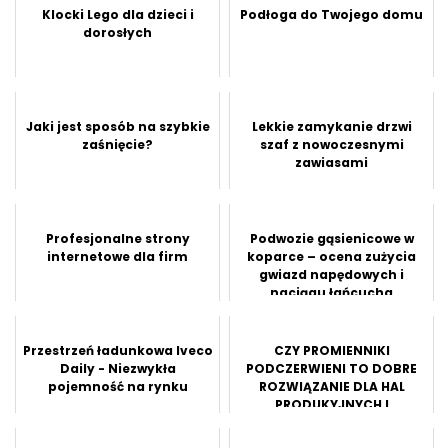
Klocki Lego dla dzieci i
Podłoga do Twojego domu
dorosłych
Jaki jest sposób na szybkie
Lekkie zamykanie drzwi
zaśnięcie?
szaf z nowoczesnymi
zawiasami
Profesjonalne strony
Podwozie gąsienicowe w
internetowe dla firm
koparce – ocena zużycia
gwiazd napędowych i
naciągu łańcucha
Przestrzeń ładunkowa Iveco
CZY PROMIENNIKI
Daily - Niezwykła
PODCZERWIENI TO DOBRE
pojemność na rynku
ROZWIĄZANIE DLA HAL
PRODUKYJNYCH I
MAGAZYNÓW?