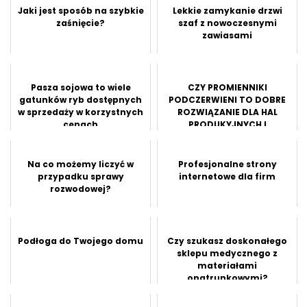
Jaki jest sposób na szybkie
Lekkie zamykanie drzwi
zaśnięcie?
szaf z nowoczesnymi
zawiasami
Pasza sojowa to wiele
CZY PROMIENNIKI
gatunków ryb dostępnych
PODCZERWIENI TO DOBRE
w sprzedaży w korzystnych
ROZWIĄZANIE DLA HAL
cenach
PRODUKYJNYCH I
MAGAZYNÓW?
Na co możemy liczyć w
Profesjonalne strony
przypadku sprawy
internetowe dla firm
rozwodowej?
Podłoga do Twojego domu
Czy szukasz doskonałego
sklepu medycznego z
materiałami
opatrunkowymi?