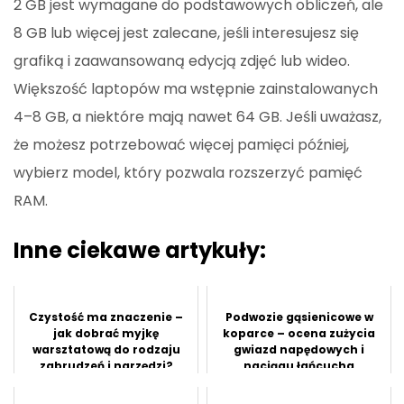
2 GB jest wymagane do podstawowych obliczeń, ale
8 GB lub więcej jest zalecane, jeśli interesujesz się
grafiką i zaawansowaną edycją zdjęć lub wideo.
Większość laptopów ma wstępnie zainstalowanych
4–8 GB, a niektóre mają nawet 64 GB. Jeśli uważasz,
że możesz potrzebować więcej pamięci później,
wybierz model, który pozwala rozszerzyć pamięć
RAM.
Inne ciekawe artykuły:
Czystość ma znaczenie –
Podwozie gąsienicowe w
jak dobrać myjkę
koparce – ocena zużycia
warsztatową do rodzaju
gwiazd napędowych i
zabrudzeń i narzędzi?
naciągu łańcucha