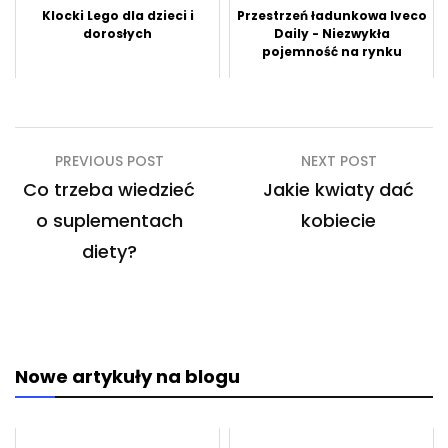
Klocki Lego dla dzieci i
Przestrzeń ładunkowa Iveco
dorosłych
Daily - Niezwykła
pojemność na rynku
Nawigacja
PREVIOUS POST
NEXT POST
wpisu
Co trzeba wiedzieć
Jakie kwiaty dać
o suplementach
kobiecie
diety?
Nowe artykuły na blogu