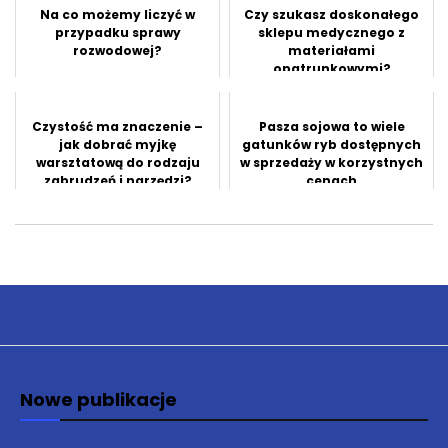
Na co możemy liczyć w
Czy szukasz doskonałego
przypadku sprawy
sklepu medycznego z
rozwodowej?
materiałami
opatrunkowymi?
Czystość ma znaczenie –
Pasza sojowa to wiele
jak dobrać myjkę
gatunków ryb dostępnych
warsztatową do rodzaju
w sprzedaży w korzystnych
zabrudzeń i narzędzi?
cenach
Nowe publikacje