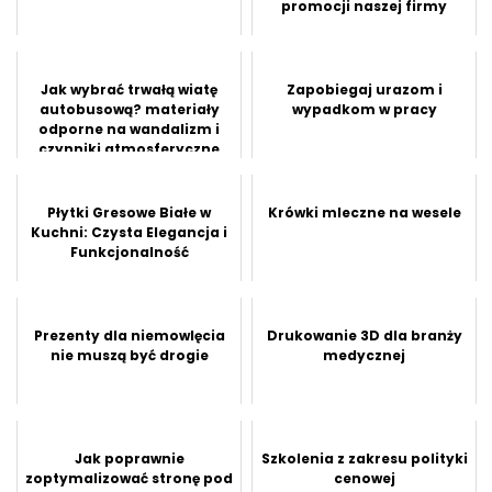
promocji naszej firmy
Jak wybrać trwałą wiatę
Zapobiegaj urazom i
autobusową? materiały
wypadkom w pracy
odporne na wandalizm i
czynniki atmosferyczne
Płytki Gresowe Białe w
Krówki mleczne na wesele
Kuchni: Czysta Elegancja i
Funkcjonalność
Prezenty dla niemowlęcia
Drukowanie 3D dla branży
nie muszą być drogie
medycznej
Jak poprawnie
Szkolenia z zakresu polityki
zoptymalizować stronę pod
cenowej