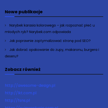
Nowe publikacje
Narybek karasia kolorowego – jak rozpoznać płeć u
młodych ryb? Narybek.com odpowiada
Jak poprawnie zoptymalizować stronę pod SEO?
Jak dobrać opakowanie do zupy, makaronu, burgera i
deseru?
Zobacz również
http://awesome-design.pl
http://lkt.com.pl
http://fsns.pl
https://e-inwestycje.com.pl