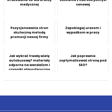
medycznej
cenowej
Pozycjonowanie stron
Zapobiegaj urazom i
skuteczną metodą
wypadkom w pracy
promocji naszej firmy
Jak wybrać trwałą wiatę
Jak poprawnie
autobusową? materiały
zoptymalizować stronę pod
odporne na wandalizm i
SEO?
czynniki atmosferyczne