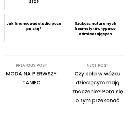
SEO?
Jak finansować studia poza
Szukasz naturalnych
polską?
kosmetyków typowo
odmładzających
Nawigacja
PREVIOUS POST
NEXT POST
wpisu
MODA NA PIERWSZY
Czy koła w wózku
TANIEC
dziecięcym mają
znaczenie? Pora się
o tym przekonać