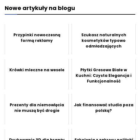
Nowe artykuły na blogu
Przypinki nowoczesną
Szukasz naturalnych
formą reklamy
kosmetyków typowo
odmładzających
Krówki mleczne na wesele
Płytki Gresowe Białe w
Kuchni: Czysta Elegancja i
Funkcjonalność
Prezenty dla niemowlęcia
Jak finansować studia poza
nie muszą być drogie
polską?
Drukowanie 3D dla branży
Szkolenia z zakresu polityki