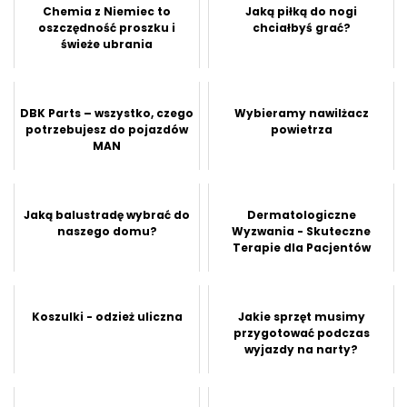
Chemia z Niemiec to
Jaką piłką do nogi
oszczędność proszku i
chciałbyś grać?
świeże ubrania
DBK Parts – wszystko, czego
Wybieramy nawilżacz
potrzebujesz do pojazdów
powietrza
MAN
Jaką balustradę wybrać do
Dermatologiczne
naszego domu?
Wyzwania - Skuteczne
Terapie dla Pacjentów
Koszulki - odzież uliczna
Jakie sprzęt musimy
przygotować podczas
wyjazdy na narty?