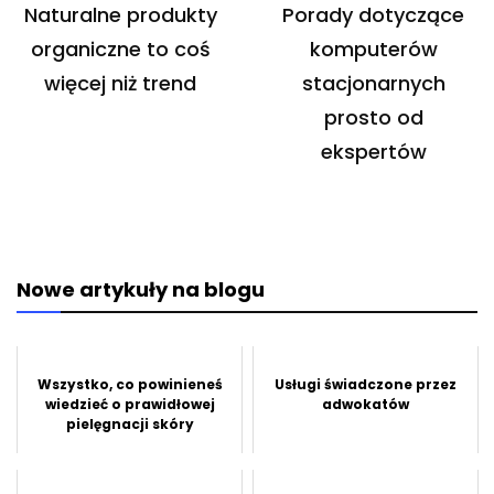
wpisu
Naturalne produkty
Porady dotyczące
organiczne to coś
komputerów
więcej niż trend
stacjonarnych
prosto od
ekspertów
Nowe artykuły na blogu
Wszystko, co powinieneś
Usługi świadczone przez
wiedzieć o prawidłowej
adwokatów
pielęgnacji skóry