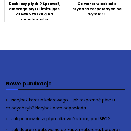
Deski czy płytki? Sprawdź,
Co warto wiedzieć o
dlaczego płytki imitujące
szybach zespolonych na
drewno zyskują na
wymiar?
popularności
Nowe publikacje
Narybek karasia kolorowego – jak rozpoznać płeć u
młodych ryb? Narybek.com odpowiada
Jak poprawnie zoptymalizować stronę pod SEO?
Jak dobrać opakowanie do zupy, makaronu, burgera i