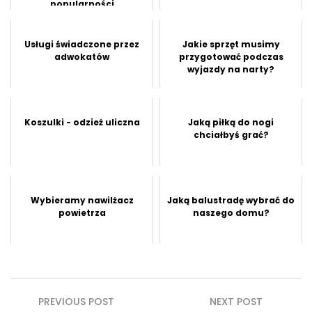
popularności
Usługi świadczone przez
Jakie sprzęt musimy
adwokatów
przygotować podczas
wyjazdy na narty?
Koszulki - odzież uliczna
Jaką piłką do nogi
chciałbyś grać?
Wybieramy nawilżacz
Jaką balustradę wybrać do
powietrza
naszego domu?
Nawigacja
PREVIOUS POST
NEXT POST