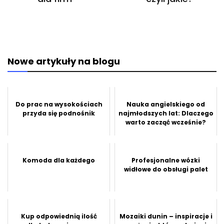
Nowe artykuły na blogu
Do prac na wysokościach
Nauka angielskiego od
przyda się podnośnik
najmłodszych lat: Dlaczego
warto zacząć wcześnie?
Komoda dla każdego
Profesjonalne wózki
widłowe do obsługi palet
Kup odpowiednią ilość
Mozaiki dunin – inspiracje i