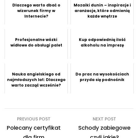
Dlaczego warto dbać o
Mozaiki dunin – inspiracje i
wizerunek firmy w
aranżacje, które odmienią
Internecie?
każde wnętrze
Profesjonalne wózki
Kup odpowiednią ilość
widłowe do obsługi palet
alkoholu na imprezę
Nauka angielskiego od
Do prac na wysokościach
najmłodszych lat: Dlaczego
przyda się podnośnik
warto zacząć wcześnie?
Nawigacja
PREVIOUS POST
NEXT POST
wpisu
Polecany certyfikat
Schody zabiegowe
dla firm
czyli jakie?