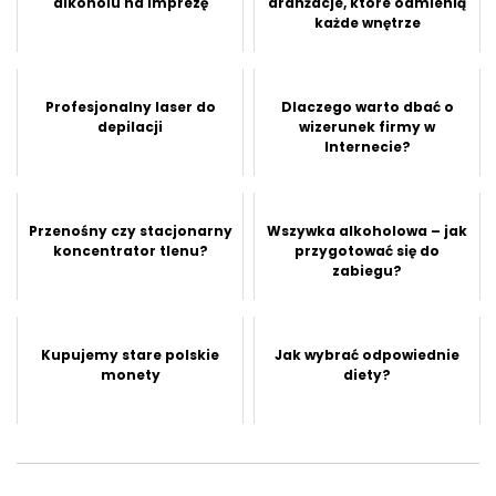
alkoholu na imprezę
aranżacje, które odmienią
każde wnętrze
Profesjonalny laser do
Dlaczego warto dbać o
depilacji
wizerunek firmy w
Internecie?
Przenośny czy stacjonarny
Wszywka alkoholowa – jak
koncentrator tlenu?
przygotować się do
zabiegu?
Kupujemy stare polskie
Jak wybrać odpowiednie
monety
diety?