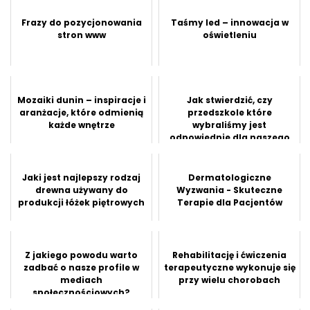
Frazy do pozycjonowania
Taśmy led – innowacja w
stron www
oświetleniu
Mozaiki dunin – inspiracje i
Jak stwierdzić, czy
aranżacje, które odmienią
przedszkole które
każde wnętrze
wybraliśmy jest
odpowiednie dla naszego
dziecka?
Jaki jest najlepszy rodzaj
Dermatologiczne
drewna używany do
Wyzwania - Skuteczne
produkcji łóżek piętrowych
Terapie dla Pacjentów
Z jakiego powodu warto
Rehabilitację i ćwiczenia
zadbać o nasze profile w
terapeutyczne wykonuje się
mediach
przy wielu chorobach
społecznościowych?