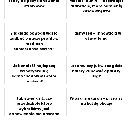
Frazy do pozycjonowania
Mozaiki dunin – inspiracje i
stron www
aranżacje, które odmienią
każde wnętrze
Z jakiego powodu warto
Taśmy led – innowacja w
zadbać o nasze profile w
oświetleniu
mediach
społecznościowych?
Jak znaleźć najlepszą
Lekarzu czy już wiesz gdzie
wypożyczalnię
należy kupować aparaty
samochodów w swoim
usg?
mieście?
Jak stwierdzić, czy
Włoski makaron - przepisy
przedszkole które
na każdą okazję
wybraliśmy jest
odpowiednie dla naszego
dziecka?