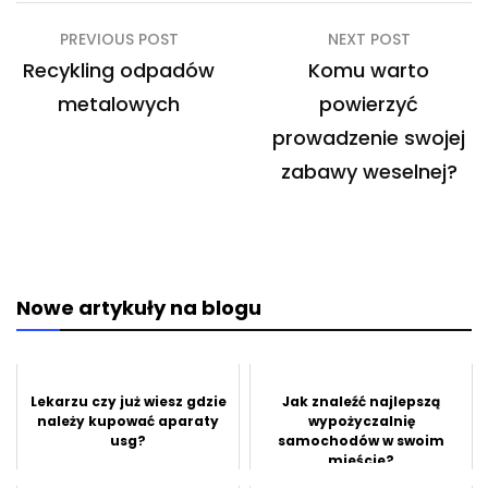
Nawigacja
PREVIOUS POST
NEXT POST
wpisu
Recykling odpadów
Komu warto
metalowych
powierzyć
prowadzenie swojej
zabawy weselnej?
Nowe artykuły na blogu
Lekarzu czy już wiesz gdzie
Jak znaleźć najlepszą
należy kupować aparaty
wypożyczalnię
usg?
samochodów w swoim
mieście?