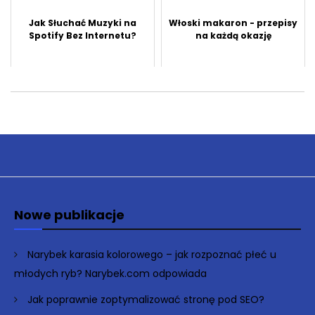
Jak Słuchać Muzyki na
Włoski makaron - przepisy
Spotify Bez Internetu?
na każdą okazję
Nowe publikacje
Narybek karasia kolorowego – jak rozpoznać płeć u
młodych ryb? Narybek.com odpowiada
Jak poprawnie zoptymalizować stronę pod SEO?