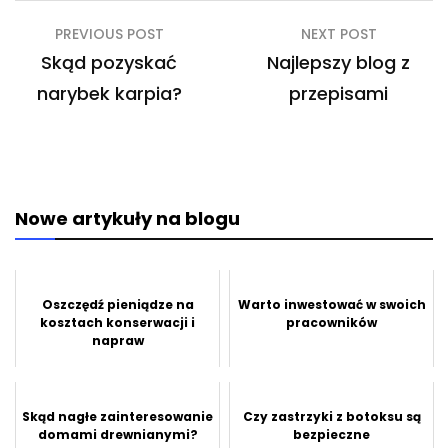
Nawigacja
PREVIOUS POST
NEXT POST
wpisu
Skąd pozyskać
Najlepszy blog z
narybek karpia?
przepisami
Nowe artykuły na blogu
Oszczędź pieniądze na
Warto inwestować w swoich
kosztach konserwacji i
pracowników
napraw
Skąd nagłe zainteresowanie
Czy zastrzyki z botoksu są
domami drewnianymi?
bezpieczne