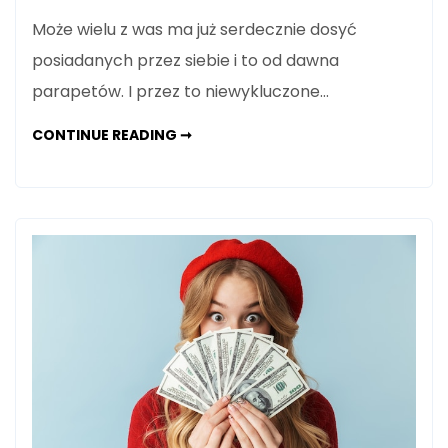
Może wielu z was ma już serdecznie dosyć
posiadanych przez siebie i to od dawna
parapetów. I przez to niewykluczone…
PARAPETY
CONTINUE READING ➞
Z
GRANITU
KTÓRYCH
JAKOŚĆ
JEST
WYŚMIENITA