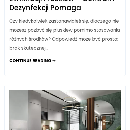
Dezynfekcji Pomaga
Czy kiedykolwiek zastanawiałeś się, dlaczego nie
możesz pozbyć się pluskiew pomimo stosowania
różnych środków? Odpowiedź może być prosta:
brak skutecznej…
DEZYNFEKCJA
CONTINUE READING ➞
–
KLUCZ
DO
ELIMINACJI
PLUSKIEW
–
CENTRUM
DEZYNFEKCJI
POMAGA