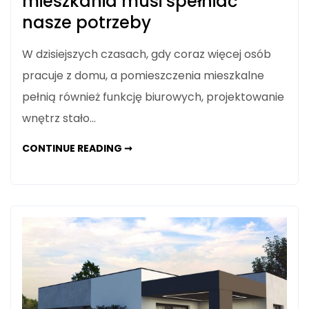
mieszkania musi spełniać
nasze potrzeby
W dzisiejszych czasach, gdy coraz więcej osób
pracuje z domu, a pomieszczenia mieszkalne
pełnią również funkcję biurowych, projektowanie
wnętrz stało…
PRACA
CONTINUE READING ➞
Z
DOMU
–
WNĘTRZE
MIESZKANIA
MUSI
SPEŁNIAĆ
NASZE
POTRZEBY