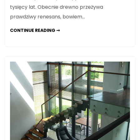
tysięcy lat. Obecnie drewno przeżywa
prawdziwy renesans, bowiem…
DREWNIANE
CONTINUE READING ➞
WYKOŃCZENIE
DOMU
–
JAK
WYKORZYSTAĆ
DREWNO
W
BUDOWIE
I
ARANŻACJI
BUDYNKU