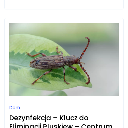
PRODUCENT
–
WYSOKA
JAKOŚĆ
I
DŁUGA
ŻYWOTNOŚĆ
Dom
Dezynfekcja – Klucz do
Eliminacji Pluskiew – Centrum