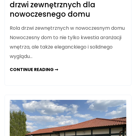
drzwi zewnętrznych dla
nowoczesnego domu
Rola drzwi zewnętrznych w nowoczesnym domu
Nowoczesny dom to nie tylko kwestia aranżacji
wnętrza, ale także eleganckiego i solidnego
wyglądu…
ELEGANCJA
CONTINUE READING ➞
I
SOLIDNOŚĆ:
WYBÓR
DRZWI
ZEWNĘTRZNYCH
DLA
NOWOCZESNEGO
DOMU