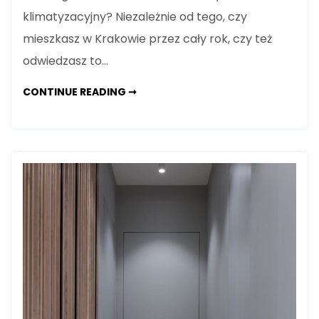
klimatyzacyjny? Niezależnie od tego, czy
mieszkasz w Krakowie przez cały rok, czy też
odwiedzasz to…
NAJLEPSZE
CONTINUE READING ➞
SYSTEMY
KLIMATYZACYJNE
W
KRAKOWIE:
PRZEGLĄD
ROZWIĄZAŃ