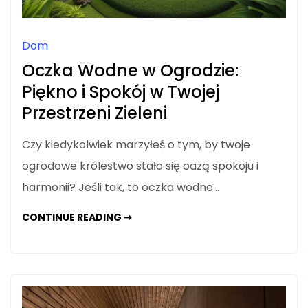
Dom
Oczka Wodne w Ogrodzie:
Piękno i Spokój w Twojej
Przestrzeni Zieleni
Czy kiedykolwiek marzyłeś o tym, by twoje
ogrodowe królestwo stało się oazą spokoju i
harmonii? Jeśli tak, to oczka wodne…
OCZKA
CONTINUE READING ➞
WODNE
W
OGRODZIE:
PIĘKNO
I
SPOKÓJ
W
TWOJEJ
PRZESTRZENI