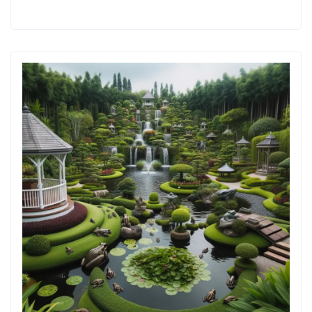
PROJEKT
MAŁEGO
MIESZKANIA
–
PRAKTYCZNY
PORADNIK