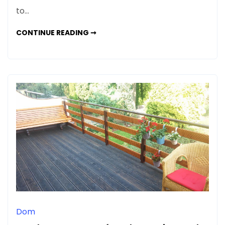
to…
RODZAJE
CONTINUE READING ➞
SCHODÓW
STRYCHOWYCH
–
JAKI
MAMY
WYBÓR?
Dom