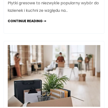
Płytki gresowe to niezwykle popularny wybór do
łazienek i kuchni ze względu na…
JAKIE
CONTINUE READING ➞
PŁYTKI
GRESOWE
SĄ
NAJLEPSZE
DO
ŁAZIENKI
I
KUCHNI?