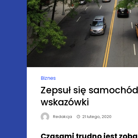
Biznes
Zepsuł się samochód
wskazówki
Redakcja
21 lutego, 2020
Czasami trudno jest zoba