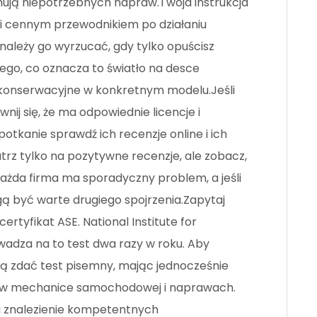
nują niepotrzebnych napraw.Twoja instrukcja
ci cennym przewodnikiem po działaniu
należy go wyrzucać, gdy tylko opuścisz
ego, co oznacza to światło na desce
 konserwacyjne w konkretnym modelu.Jeśli
j się, że ma odpowiednie licencje i
otkanie sprawdź ich recenzje online i ich
atrz tylko na pozytywne recenzje, ale zobacz,
Każda firma ma sporadyczny problem, a jeśli
gą być warte drugiego spojrzenia.Zapytaj
yfikat ASE. National Institute for
adza na to test dwa razy w roku. Aby
ą zdać test pisemny, mając jednocześnie
y w mechanice samochodowej i naprawach.
a znalezienie kompetentnych