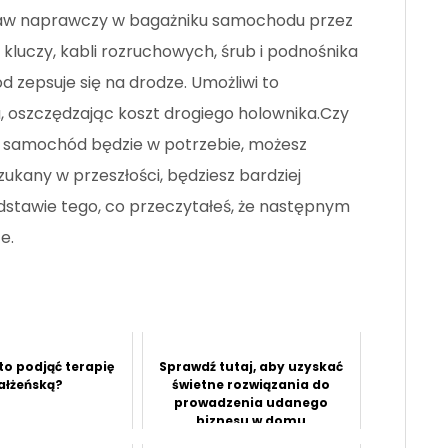
aw naprawczy w bagażniku samochodu przez
z kluczy, kabli rozruchowych, śrub i podnośnika
d zepsuje się na drodze. Umożliwi to
 oszczędzając koszt drogiego holownika.Czy
 samochód będzie w potrzebie, możesz
zukany w przeszłości, będziesz bardziej
odstawie tego, co przeczytałeś, że następnym
e.
to podjąć terapię
Sprawdź tutaj, aby uzyskać
łżeńską?
świetne rozwiązania do
prowadzenia udanego
biznesu w domu