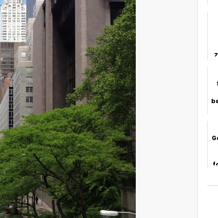
a
Z
b
G
f