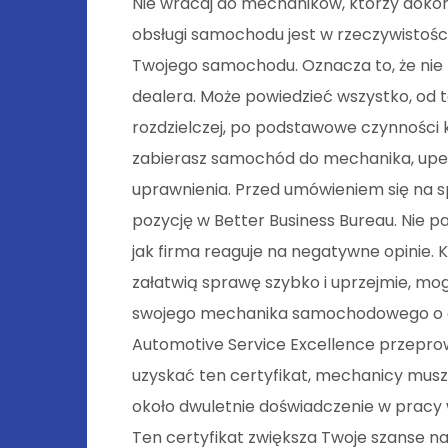
Nie wracaj do mechaników, którzy doko
obsługi samochodu jest w rzeczywistoś
Twojego samochodu. Oznacza to, że nie 
dealera. Może powiedzieć wszystko, od t
rozdzielczej, po podstawowe czynności
zabierasz samochód do mechanika, upewni
uprawnienia. Przed umówieniem się na sp
pozycję w Better Business Bureau. Nie p
jak firma reaguje na negatywne opinie. 
załatwią sprawę szybko i uprzejmie, mo
swojego mechanika samochodowego o cert
Automotive Service Excellence przeprow
uzyskać ten certyfikat, mechanicy musz
około dwuletnie doświadczenie w prac
Ten certyfikat zwiększa Twoje szanse n