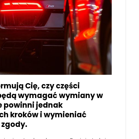
mują Cię, czy części
 będą wymagać wymiany w
ie powinni jednak
h kroków i wymieniać
i zgody.