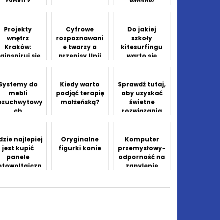
rynku z
włosów
lkoholami na
prezent?
Projekty
Cyfrowe
Do jakiej
wnętrz
rozpoznawani
szkoły
Kraków:
e twarzy a
kitesurfingu
ainspiruj się
przepisy Unii
warto się
unikalnymi
Europejskiej
zapisać?
realizacjami
Systemy do
Kiedy warto
Sprawdź tutaj,
mebli
podjąć terapię
aby uzyskać
ezuchwytowy
małżeńską?
świetne
ch
rozwiązania
do
prowadzenia
udanego
dzie najlepiej
Oryginalne
Komputer
biznesu w
jest kupić
figurki konie
przemysłowy-
domu
panele
odporność na
otowoltaiczn
zapylenie
e?