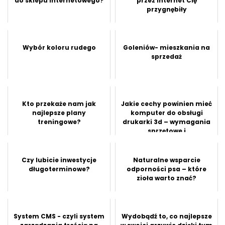
do sklepu internetowego?
przez Internet Cię
przygnębiły
Wybór koloru rudego
Goleniów- mieszkania na
sprzedaż
Kto przekaże nam jak
Jakie cechy powinien mieć
najlepsze plany
komputer do obsługi
treningowe?
drukarki 3d – wymagania
sprzętowe i
oprogramowanie?
Czy lubicie inwestycje
Naturalne wsparcie
długoterminowe?
odporności psa – które
zioła warto znać?
System CMS - czyli system
Wydobądź to, co najlepsze