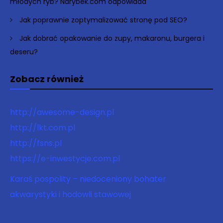
młodych ryb? Narybek.com odpowiada
Jak poprawnie zoptymalizować stronę pod SEO?
Jak dobrać opakowanie do zupy, makaronu, burgera i
deseru?
Zobacz również
http://awesome-design.pl
http://lkt.com.pl
http://fsns.pl
https://e-inwestycje.com.pl
Karaś pospolity – niedoceniony bohater
akwarystyki i hodowli stawowej