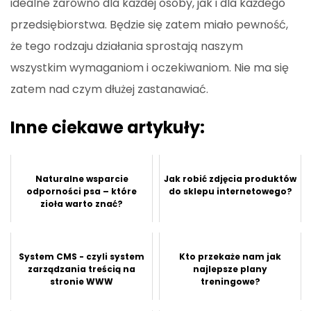
idealne zarówno dla każdej osoby, jak i dla każdego
przedsiębiorstwa. Będzie się zatem miało pewność,
że tego rodzaju działania sprostają naszym
wszystkim wymaganiom i oczekiwaniom. Nie ma się
zatem nad czym dłużej zastanawiać.
Inne ciekawe artykuły:
Naturalne wsparcie
Jak robić zdjęcia produktów
odporności psa – które
do sklepu internetowego?
zioła warto znać?
System CMS - czyli system
Kto przekaże nam jak
zarządzania treścią na
najlepsze plany
stronie WWW
treningowe?