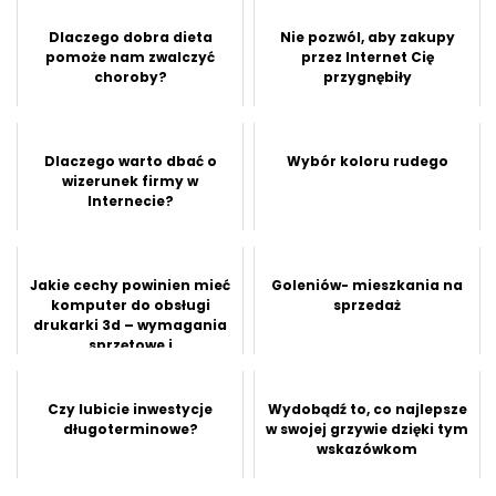
Dlaczego dobra dieta
Nie pozwól, aby zakupy
pomoże nam zwalczyć
przez Internet Cię
choroby?
przygnębiły
Dlaczego warto dbać o
Wybór koloru rudego
wizerunek firmy w
Internecie?
Jakie cechy powinien mieć
Goleniów- mieszkania na
komputer do obsługi
sprzedaż
drukarki 3d – wymagania
sprzętowe i
oprogramowanie?
Czy lubicie inwestycje
Wydobądź to, co najlepsze
długoterminowe?
w swojej grzywie dzięki tym
wskazówkom