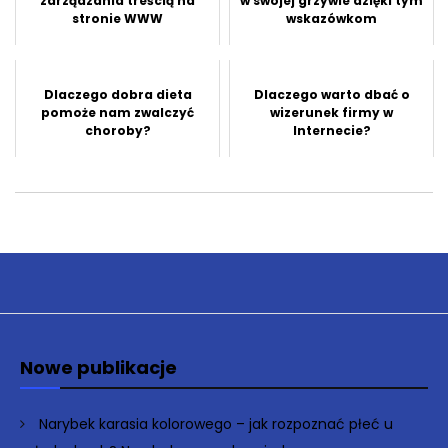
zarządzania treścią na
w swojej grzywie dzięki tym
stronie WWW
wskazówkom
Dlaczego dobra dieta
Dlaczego warto dbać o
pomoże nam zwalczyć
wizerunek firmy w
choroby?
Internecie?
Nowe publikacje
Narybek karasia kolorowego – jak rozpoznać płeć u