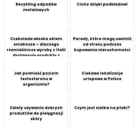
Recykling odpadów
Cicho dzięki podkładowi
metalowych
Czekolada włoska okiem
Porady, które mogą uwolnić
smakosza – dlaczego
od stresu podczas
rzemieślnicze wyroby z italii
kupowania nieruchomości
dystansują produkty z
super...
Jak podnieść poziom
Ciekawe lokalizacje
testosteronu w
urlopowe w Polsce
organizmie?
Zalety używania dobrych
Czym jest siatka na ptaki?
produktów do pielęgnacji
skóry