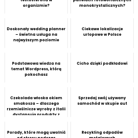
organizmie?
monokrystalicznych?
Doskonały wedding planner
Ciekawe lokalizacje
– świetna usługa na
urlopowe w Polsce
najwyższym poziomie
Podstawowa wiedza na
Cicho dzięki podkładowi
temat Wordpress, którą
pokochasz
Czekolada włoska okiem
Sprzedaj swój używany
smakosza – dlaczego
samochód w skupie aut
rzemieślnicze wyroby z italii
dystansują produkty z
super...
Porady, które mogą uwolnić
Recykling odpadów
od stresu podczas
metalowych