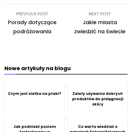
Nawigacja
PREVIOUS POST
NEXT POST
wpisu
Porady dotyczące
Jakie miasta
podróżowania
zwiedzić na świecie
Nowe artykuły na blogu
Czym jest siatka na ptaki?
Zalety używania dobrych
produktów do pielęgnacji
skóry
Jak podnieść poziom
Co warto wiedzieć o
testosteronu w
panelach fotowoltaicznych