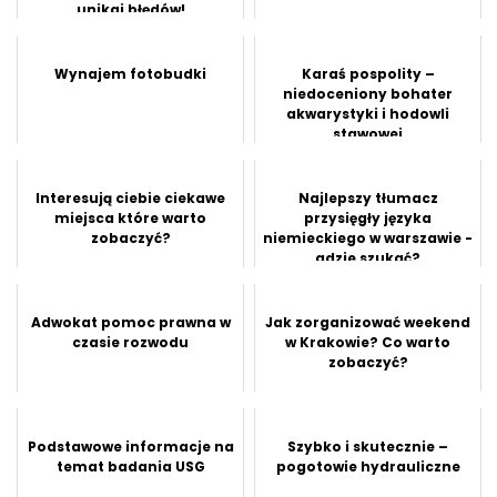
unikaj błędów!
Wynajem fotobudki
Karaś pospolity –
niedoceniony bohater
akwarystyki i hodowli
stawowej
Interesują ciebie ciekawe
Najlepszy tłumacz
miejsca które warto
przysięgły języka
zobaczyć?
niemieckiego w warszawie -
gdzie szukać?
Adwokat pomoc prawna w
Jak zorganizować weekend
czasie rozwodu
w Krakowie? Co warto
zobaczyć?
Podstawowe informacje na
Szybko i skutecznie –
temat badania USG
pogotowie hydrauliczne