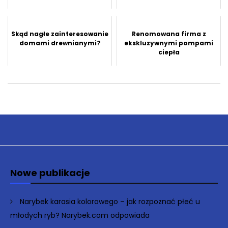
Skąd nagłe zainteresowanie
Renomowana firma z
domami drewnianymi?
ekskluzywnymi pompami
ciepła
Nowe publikacje
Narybek karasia kolorowego – jak rozpoznać płeć u
młodych ryb? Narybek.com odpowiada