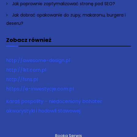
Jak poprawnie zoptymalizować stronę pod SEO?
Jak dobrać opakowanie do zupy, makaronu, burgera i
deseru?
Zobacz również
http://awesome-design.pl
http://lkt.com.pl
http://fsns.pl
https://e-inwestycje.com.pl
Karaś pospolity – niedoceniony bohater
akwarystyki i hodowli stawowej
Booka Serwis