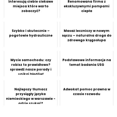
Interesują ciebie ciekawe
Renomowana firma z
miejsca które warto
ekskluzywnymi pompami
zobaczyć?
ciepła
Szybko i skutecznie –
Masaż leczniczy w nowym
pogotowie hydrauliczne
sączu – naturalna droga do
zdrowego kręgosłupa
Mycie samochodu: czy
Podstawowe informacje na
robisz to prawidłowo?
temat badania USG
sprawdź nasze porady i
unikaj błędów!
Najlepszy tłumacz
Adwokat pomoc prawna w
przysięgły języka
czasie rozwodu
niemieckiego w warszawie -
gdzie szukać?