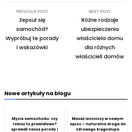
Nawigacja
PREVIOUS POST
NEXT POST
wpisu
Zepsuł się
Różne rodzaje
samochód?
ubezpieczenia
Wypróbuj te porady
właściciela domu
i wskazówki
dla różnych
właścicieli domów
Nowe artykuły na blogu
Mycie samochodu: czy
Masaż leczniczy w nowym
robisz to prawidłowo?
sączu – naturalna droga do
sprawdź nasze porady i
zdrowego kręgosłupa