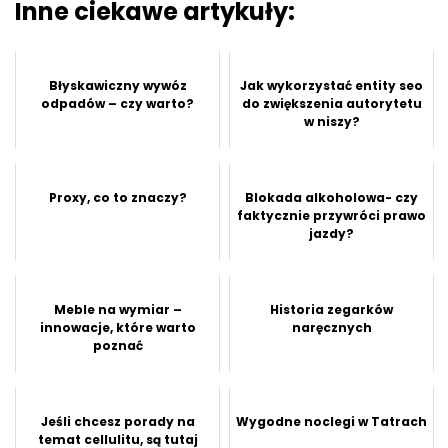
Inne ciekawe artykuły:
Błyskawiczny wywóz
Jak wykorzystać entity seo
odpadów – czy warto?
do zwiększenia autorytetu
w niszy?
Proxy, co to znaczy?
Blokada alkoholowa- czy
faktycznie przywróci prawo
jazdy?
Meble na wymiar –
Historia zegarków
innowacje, które warto
naręcznych
poznać
Jeśli chcesz porady na
Wygodne noclegi w Tatrach
temat cellulitu, są tutaj