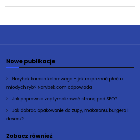
Nowe publikacje
Narybek karasia kolorowego – jak rozpoznać płeć u
młodych ryb? Narybek.com odpowiada
Jak poprawnie zoptymalizować stronę pod SEO?
Jak dobrać opakowanie do zupy, makaronu, burgera i
deseru?
Zobacz również