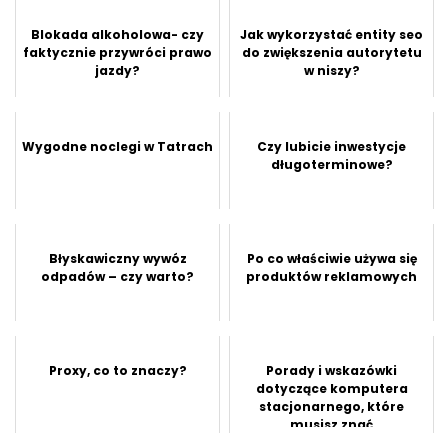
Blokada alkoholowa- czy
Jak wykorzystać entity seo
faktycznie przywróci prawo
do zwiększenia autorytetu
jazdy?
w niszy?
Wygodne noclegi w Tatrach
Czy lubicie inwestycje
długoterminowe?
Błyskawiczny wywóz
Po co właściwie używa się
odpadów – czy warto?
produktów reklamowych
Proxy, co to znaczy?
Porady i wskazówki
dotyczące komputera
stacjonarnego, które
musisz znać