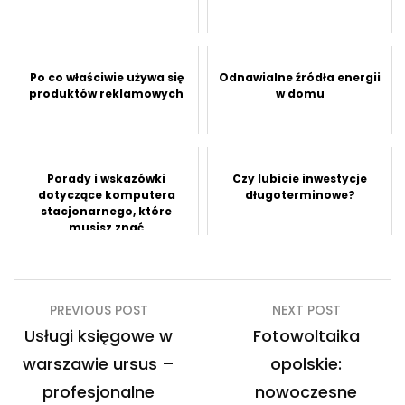
Po co właściwie używa się
Odnawialne źródła energii
produktów reklamowych
w domu
Porady i wskazówki
Czy lubicie inwestycje
dotyczące komputera
długoterminowe?
stacjonarnego, które
musisz znać
Nawigacja
PREVIOUS POST
NEXT POST
wpisu
Usługi księgowe w
Fotowoltaika
warszawie ursus –
opolskie:
profesjonalne
nowoczesne