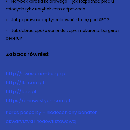
Narybek karasia kolorowego – jak rozpoznać płeć u
młodych ryb? Narybek.com odpowiada
Jak poprawnie zoptymalizować stronę pod SEO?
Jak dobrać opakowanie do zupy, makaronu, burgera i
deseru?
Zobacz również
http://awesome-design.pl
http://lkt.com.pl
http://fsns.pl
https://e-inwestycje.com.pl
Karaś pospolity – niedoceniony bohater
akwarystyki i hodowli stawowej