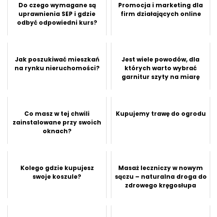
Do czego wymagane są
Promocja i marketing dla
uprawnienia SEP i gdzie
firm działających online
odbyć odpowiedni kurs?
Jak poszukiwać mieszkań
Jest wiele powodów, dla
na rynku nieruchomości?
których warto wybrać
garnitur szyty na miarę
Co masz w tej chwili
Kupujemy trawę do ogrodu
zainstalowane przy swoich
oknach?
Kolego gdzie kupujesz
Masaż leczniczy w nowym
swoje koszule?
sączu – naturalna droga do
zdrowego kręgosłupa