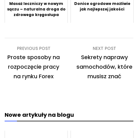
Masaż leczniczy w nowym
Donice ogrodowe możliwie
sączu – naturalna droga do
jak najlepszej jakości
zdrowego kręgosłupa
Nawigacja
PREVIOUS POST
NEXT POST
wpisu
Proste sposoby na
Sekrety naprawy
rozpoczęcie pracy
samochodów, które
na rynku Forex
musisz znać
Nowe artykuły na blogu