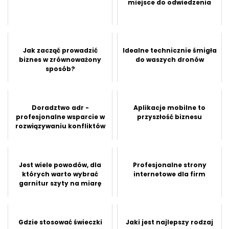
miejsce do odwiedzenia
Jak zacząć prowadzić
Idealne technicznie śmigła
biznes w zrównoważony
do waszych dronów
sposób?
Doradztwo adr -
Aplikacje mobilne to
profesjonalne wsparcie w
przyszłość biznesu
rozwiązywaniu konfliktów
Jest wiele powodów, dla
Profesjonalne strony
których warto wybrać
internetowe dla firm
garnitur szyty na miarę
Gdzie stosować świeczki
Jaki jest najlepszy rodzaj