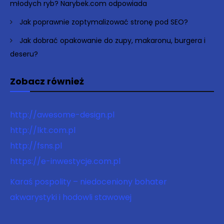
młodych ryb? Narybek.com odpowiada
Jak poprawnie zoptymalizować stronę pod SEO?
Jak dobrać opakowanie do zupy, makaronu, burgera i
deseru?
Zobacz również
http://awesome-design.pl
http://lkt.com.pl
http://fsns.pl
https://e-inwestycje.com.pl
Karaś pospolity – niedoceniony bohater
akwarystyki i hodowli stawowej