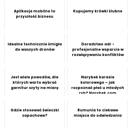
Aplikacje mobilne to
Kupujemy krówki ślubne
przyszłość biznesu
Idealne technicznie śmigła
Doradztwo adr -
do waszych dronów
profesjonalne wsparcie w
rozwiązywaniu konfliktów
Jest wiele powodów, dla
Narybek karasia
których warto wybrać
kolorowego – jak
garnitur szyty na miarę
rozpoznać płeć u młodych
ryb? Narybek.com
odpowiada
Gdzie stosować świeczki
Rumunia to ciekawe
zapachowe?
miejsce do odwiedzenia