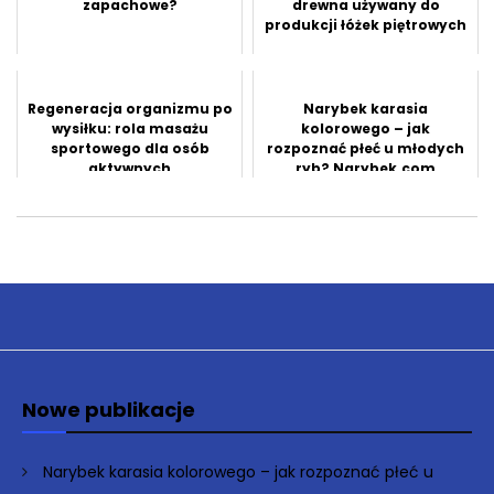
zapachowe?
drewna używany do
produkcji łóżek piętrowych
Regeneracja organizmu po
Narybek karasia
wysiłku: rola masażu
kolorowego – jak
sportowego dla osób
rozpoznać płeć u młodych
aktywnych
ryb? Narybek.com
odpowiada
Nowe publikacje
Narybek karasia kolorowego – jak rozpoznać płeć u