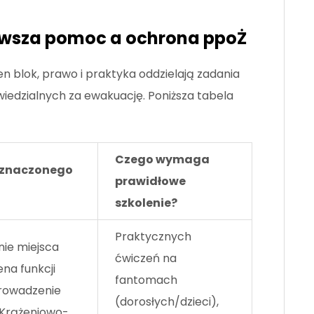
rwsza pomoc a ochrona ppoŻ
en blok, prawo i praktyka oddzielają zadania
dzialnych za ewakuację. Poniższa tabela
Czego wymaga
yznaczonego
prawidłowe
szkolenie?
Praktycznych
ie miejsca
ćwiczeń na
na funkcji
fantomach
prowadzenie
(dorosłych/dzieci),
 Krążeniowo-