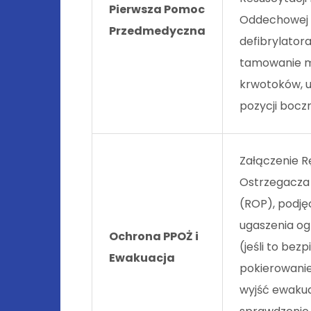
Pierwsza Pomoc
Oddechowej (
Przedmedyczna
defibrylator
tamowanie 
krwotoków, u
pozycji boczn
Załączenie 
Ostrzegacza
(ROP), podję
ugaszenia og
Ochrona PPOŻ i
(jeśli to bez
Ewakuacja
pokierowanie
wyjść ewaku