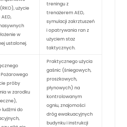
treningu z
RKO), użycie
trenażerem AED,
a AED,
symulacji zakrztuszeń
masywnych
i opatrywania ran z
łożenie w
użyciem staz
ej ustalonej.
taktycznych.
Praktycznego użycia
Ręcznego
gaśnic (śniegowych,
 Pożarowego
proszkowych,
cie próby
płynowych) na
nia w zarodku
kontrolowanym
pieczne),
ogniu, znajomości
 ludźmi do
dróg ewakuacyjnych
acyjnych,
budynku i instrukcji