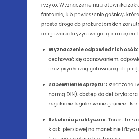
ryzyko. Wyznaczenie na „ratownika zakł
fantomie, lub powieszenie gaśnicy, której 
prosta droga do prokuratorskich zarzu
reagowania kryzysowego opiera się na tr
Wyznaczenie odpowiednich osób:
cechować się opanowaniem, odpowiedz
oraz psychiczną gotowością do podjęc
Zapewnienie sprzętu:
Oznaczone i w
normą DIN), dostęp do defibrylatora
regularnie legalizowane gaśnice i koc
Szkolenia praktyczne:
Teoria to za
klatki piersiowej na manekinie i fizy
ćwiczeń na otwartym terenie.