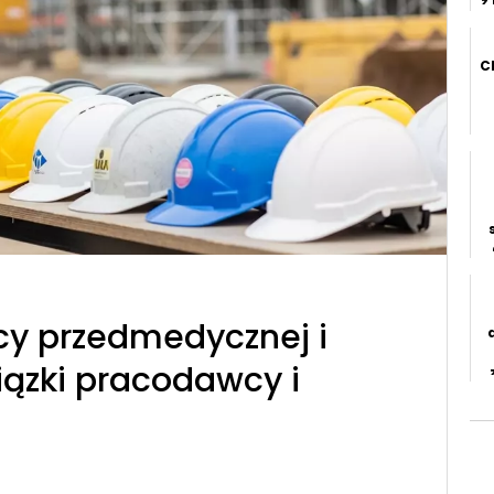
z
C
cy przedmedycznej i
iązki pracodawcy i