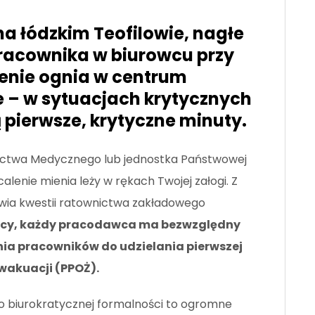
a łódzkim Teofilowie, nagłe
pracownika w biurowcu przy
zenie ognia w centrum
e – w sytuacjach krytycznych
ą pierwsze, krytyczne minuty.
nictwa Medycznego lub jednostka Państwowej
alenie mienia leży w rękach Twojej załogi. Z
ia kwestii ratownictwa zakładowego
acy, każdy pracodawca ma bezwzględny
nia pracowników do udzielania pierwszej
wakuacji (PPOŻ).
o biurokratycznej formalności to ogromne