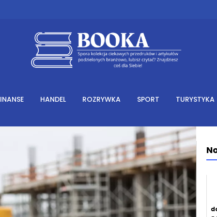
FINANSE
HANDEL
ROZRYWKA
SPORT
TURYSTYKA
No
d