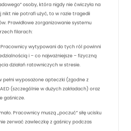
adowego” osoby, która nigdy nie ćwiczyła na
nikt nie potrafi użyć, to w razie tragedii
tów. Prawidłowe zorganizowanie systemu
zech filarach:
Pracownicy wytypowani do tych ról powinni
ialnością i – co najważniejsze – fizyczną
ia działań ratowniczych w stresie.
 pełni wyposażone apteczki (zgodne z
 AED (szczególnie w dużych zakładach) oraz
e gaśnicze.
 mało. Pracownicy muszą „poczuć” siłę ucisku
cznie zerwać zawleczkę z gaśnicy podczas