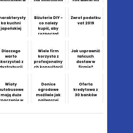
 montażem w
tak popularna
coś więcej niż
rozsądnej
gra?
zrównoważone
cenie
praktyki
uprawy
harakterysty
Biżuteria DIY -
Zwrot podatku
ka kuchni
co należy
vat 2019
japońskiej
kupić, aby
rozpocząć
przygodę z
tworzeniem
własnych
Dlaczego
Wiele firm
Jak usprawnić
projektów?
warto
korzysta z
łańcuch
skorzystać z
profesjonalny
dostaw w
dystrybucji
ch konsultacji
firmie?
ulotek
biznesowych
Wiaty
Donice
Oferta
autobusowe
ogrodowe
kredytowa z
mają duże
możliwie jak
30 banków
znaczenie w
najlepszej
obszarze
jakości
miejskim