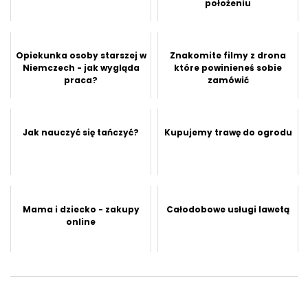
położeniu
Opiekunka osoby starszej w
Znakomite filmy z drona
Niemczech - jak wygląda
które powinieneś sobie
praca?
zamówić
Jak nauczyć się tańczyć?
Kupujemy trawę do ogrodu
Mama i dziecko - zakupy
Całodobowe usługi lawetą
online