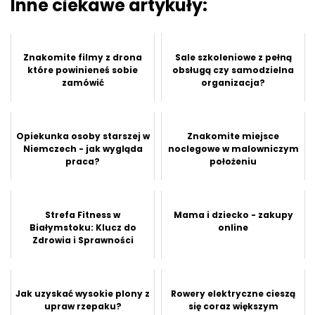
Inne ciekawe artykuły:
Znakomite filmy z drona
Sale szkoleniowe z pełną
które powinieneś sobie
obsługą czy samodzielna
zamówić
organizacja?
Opiekunka osoby starszej w
Znakomite miejsce
Niemczech - jak wygląda
noclegowe w malowniczym
praca?
położeniu
Strefa Fitness w
Mama i dziecko - zakupy
Białymstoku: Klucz do
online
Zdrowia i Sprawności
Jak uzyskać wysokie plony z
Rowery elektryczne cieszą
upraw rzepaku?
się coraz większym