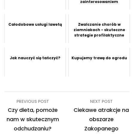
zainteresowaniem
Całodobowe usługi lawetą
Zwalczanie chorób w
ziemniakach - skuteczne
strategie profilaktyczne
Jak nauczyć się tańczyć?
Kupujemy trawę do ogrodu
Nawigacja
PREVIOUS POST
NEXT POST
wpisu
Czy dieta, pomoże
Ciekawe atrakcje na
nam w skutecznym
obszarze
odchudzaniu?
Zakopanego