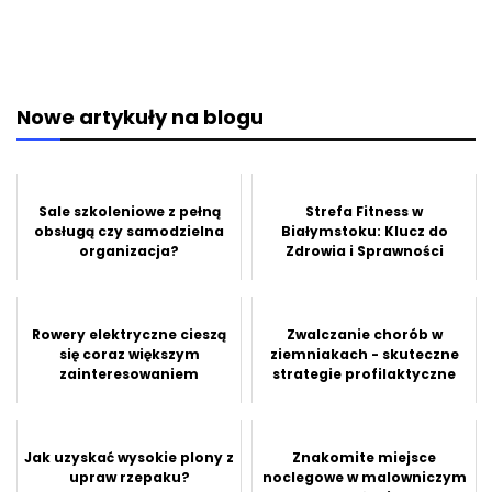
Nowe artykuły na blogu
Sale szkoleniowe z pełną
Strefa Fitness w
obsługą czy samodzielna
Białymstoku: Klucz do
organizacja?
Zdrowia i Sprawności
Rowery elektryczne cieszą
Zwalczanie chorób w
się coraz większym
ziemniakach - skuteczne
zainteresowaniem
strategie profilaktyczne
Jak uzyskać wysokie plony z
Znakomite miejsce
upraw rzepaku?
noclegowe w malowniczym