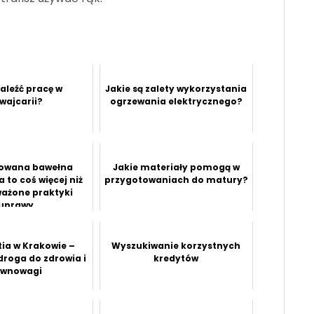
aleźć pracę w
Jakie są zalety wykorzystania
wajcarii?
ogrzewania elektrycznego?
kowana bawełna
Jakie materiały pomogą w
 to coś więcej niż
przygotowaniach do matury?
ażone praktyki
uprawy
ia w Krakowie –
Wyszukiwanie korzystnych
droga do zdrowia i
kredytów
ównowagi