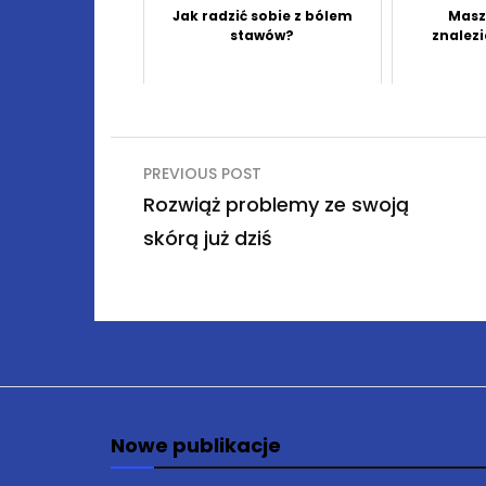
Jak radzić sobie z bólem
Masz
stawów?
znalez
Nawigacja
PREVIOUS POST
wpisu
Rozwiąż problemy ze swoją
skórą już dziś
Nowe publikacje