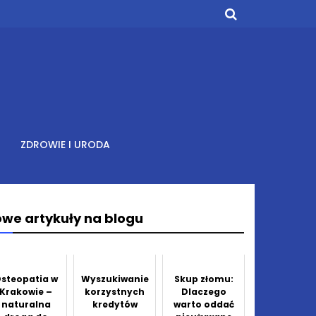
ZDROWIE I URODA
we artykuły na blogu
steopatia w
Wyszukiwanie
Skup złomu:
Krakowie –
korzystnych
Dlaczego
naturalna
kredytów
warto oddać