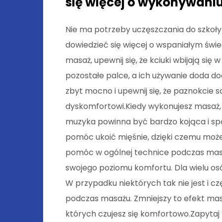
się więcej o wykonywani
Nie ma potrzeby uczęszczania do szkoły 
dowiedzieć się więcej o wspaniałym świec
masaż, upewnij się, że kciuki wbijają się w
pozostałe palce, a ich używanie doda do
zbyt mocno i upewnij się, że paznokcie 
dyskomfortowi.Kiedy wykonujesz masaż, p
muzyka powinna być bardzo kojąca i spo
pomóc ukoić mięśnie, dzięki czemu moż
pomóc w ogólnej technice podczas masa
swojego poziomu komfortu. Dla wielu osó
W przypadku niektórych tak nie jest i cz
podczas masażu. Zmniejszy to efekt masa
których czujesz się komfortowo.Zapytaj