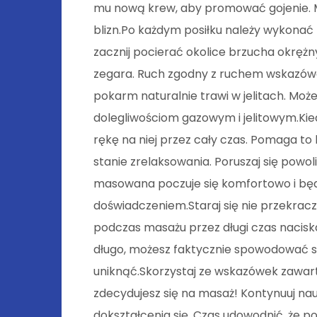
mu nową krew, aby promować gojenie. 
blizn.Po każdym posiłku należy wykonać 
zacznij pocierać okolice brzucha okrę
zegara. Ruch zgodny z ruchem wskazówe
pokarm naturalnie trawi w jelitach. Moż
dolegliwościom gazowym i jelitowym.Kie
rękę na niej przez cały czas. Pomaga to 
stanie zrelaksowania. Poruszaj się powol
masowana poczuje się komfortowo i będ
doświadczeniem.Staraj się nie przekrac
podczas masażu przez długi czas naciskasz
długo, możesz faktycznie spowodować sini
uniknąć.Skorzystaj ze wskazówek zawar
zdecydujesz się na masaż! Kontynuuj na
dokształcenia się. Czas udowodnić, że po