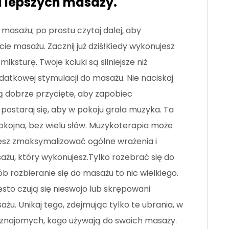
u lepszych masaży.
masażu; po prostu czytaj dalej, aby
ie masażu. Zacznij już dziś!Kiedy wykonujesz
 miksturę. Twoje kciuki są silniejsze niż
datkowej stymulacji do masażu. Nie naciskaj
są dobrze przycięte, aby zapobiec
ostaraj się, aby w pokoju grała muzyka. Ta
kojna, bez wielu słów. Muzykoterapia może
esz zmaksymalizować ogólne wrażenia i
żu, który wykonujesz.Tylko rozebrać się do
b rozbieranie się do masażu to nic wielkiego.
ęsto czują się nieswojo lub skrępowani
żu. Unikaj tego, zdejmując tylko te ubrania, w
 znajomych, kogo używają do swoich masaży.