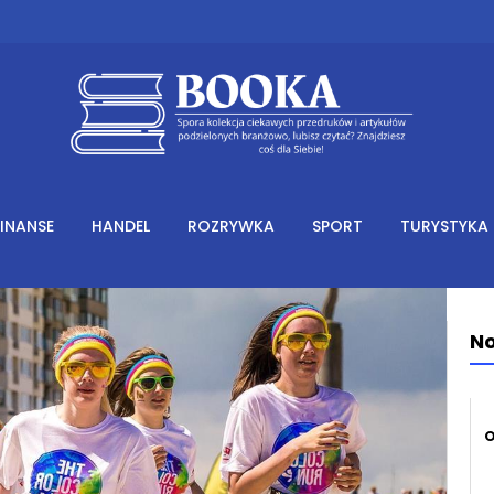
FINANSE
HANDEL
ROZRYWKA
SPORT
TURYSTYKA
No
O