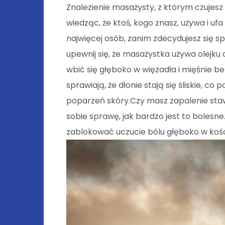
Znalezienie masażysty, z którym czujesz
wiedząc, że ktoś, kogo znasz, używa i ufa 
najwięcej osób, zanim zdecydujesz się s
upewnij się, że masażystka używa olejku d
wbić się głęboko w więzadła i mięśnie b
sprawiają, że dłonie stają się śliskie, c
poparzeń skóry.Czy masz zapalenie sta
sobie sprawę, jak bardzo jest to bolesn
zablokować uczucie bólu głęboko w koś