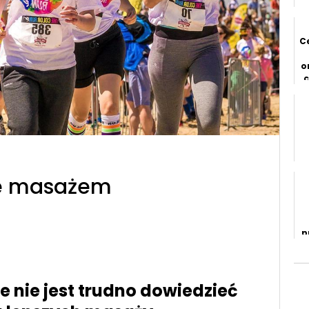
C
o
c
z
ie masażem
p
e nie jest trudno dowiedzieć