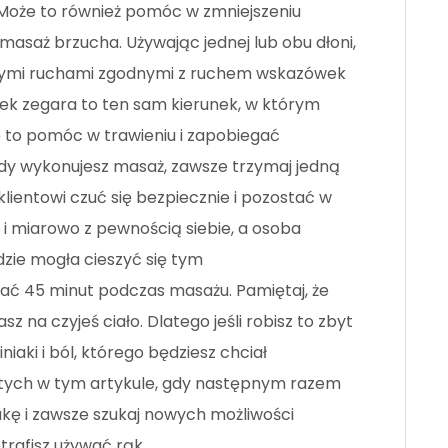
Może to również pomóc w zmniejszeniu
masaż brzucha. Używając jednej lub obu dłoni,
żnymi ruchami zgodnymi z ruchem wskazówek
k zegara to ten sam kierunek, w którym
e to pomóc w trawieniu i zapobiegać
dy wykonujesz masaż, zawsze trzymaj jedną
klientowi czuć się bezpiecznie i pozostać w
i i miarowo z pewnością siebie, a osoba
zie mogła cieszyć się tym
zać 45 minut podczas masażu. Pamiętaj, że
 na czyjeś ciało. Dlatego jeśli robisz to zbyt
aki i ból, którego będziesz chciał
tych w tym artykule, gdy następnym razem
ukę i zawsze szukaj nowych możliwości
trafisz używać rąk.