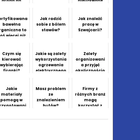
droga do
nieużywane
zdrowia i
przedmioty?
równowagi
ertyfikowana
Jak radzić
Jak znaleźć
bawełna
sobie z bólem
pracę w
rganiczna to
stawów?
Szwajcarii?
oś więcej niż
równoważone
praktyki
uprawy
Czym się
Jakie są zalety
Zalety
kierować
wykorzystania
organizowani
wybierając
ogrzewania
a przyjęć
firanki?
elektrycznego
okolicznościo
?
wych w lokalu
Jakie
Masz problem
Firmy z
materiały
ze
różnych branż
pomogą w
znalezieniem
mogą
rzygotowani
butów?
korzystać z
ach do
wynajmu
matury?
ciężarówek