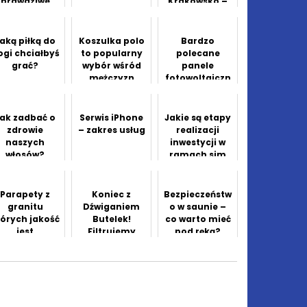
prawdziwe
Krakowsko –
zagrożenie
Częstochowski
ej
aką piłką do
Koszulka polo
Bardzo
ogi chciałbyś
to popularny
polecane
grać?
wybór wśród
panele
mężczyzn
fotowoltaiczn
e
ak zadbać o
Serwis iPhone
Jakie są etapy
zdrowie
– zakres usług
realizacji
naszych
inwestycji w
włosów?
ramach sim
szczecin?
Parapety z
Koniec z
Bezpieczeństw
granitu
Dźwiganiem
o w saunie –
tórych jakość
Butelek!
co warto mieć
jest
Filtrujemy
pod ręką?
wyśmienita
Kranówkę.