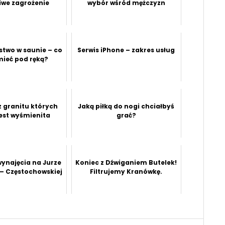
iwe zagrożenie
wybór wśród mężczyzn
stwo w saunie – co
Serwis iPhone – zakres usług
mieć pod ręką?
z granitu których
Jaką piłką do nogi chciałbyś
jest wyśmienita
grać?
ynajęcia na Jurze
Koniec z Dźwiganiem Butelek!
– Częstochowskiej
Filtrujemy Kranówkę.