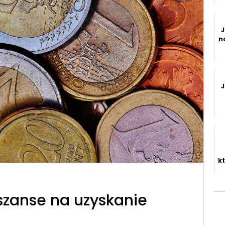
J
n
J
k
szanse na uzyskanie