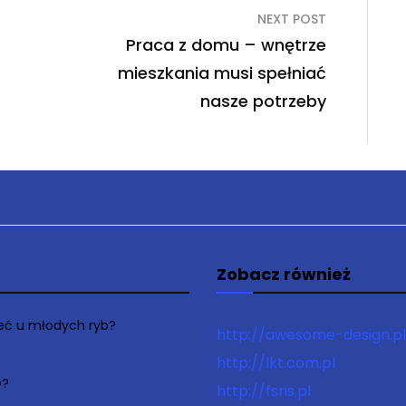
NEXT POST
Praca z domu – wnętrze
mieszkania musi spełniać
nasze potrzeby
Zobacz również
łeć u młodych ryb?
http://awesome-design.pl
http://lkt.com.pl
O?
http://fsns.pl