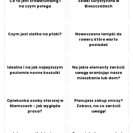
Co to jest crowdfunding i
Szlaki turystyczne w
na czym polega
Bieszczadach
Czym jest siatka na ptaki?
Nowoczesne lampki do
roweru które warto
posiadać
Idealne i na jak najwyższym
Na jakie elementy zwrócić
poziomie nocne koszulki
uwagę aranżując nasze
mieszkanie lub dom?
Opiekunka osoby starszej w
Planujesz zakup zniczy?
Niemczech - jak wygląda
Zobacz, na co zwrócić
praca?
uwagę!