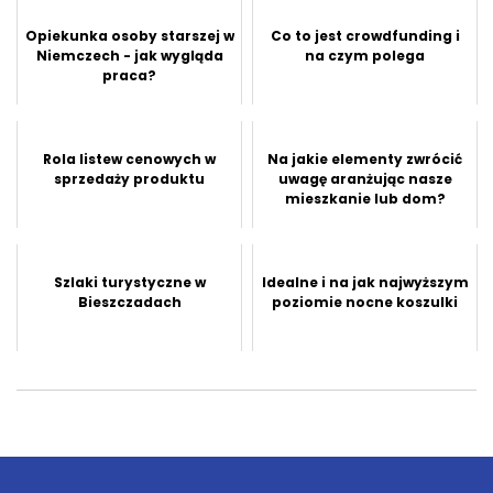
Opiekunka osoby starszej w
Co to jest crowdfunding i
Niemczech - jak wygląda
na czym polega
praca?
Rola listew cenowych w
Na jakie elementy zwrócić
sprzedaży produktu
uwagę aranżując nasze
mieszkanie lub dom?
Szlaki turystyczne w
Idealne i na jak najwyższym
Bieszczadach
poziomie nocne koszulki