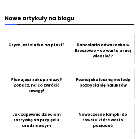
Nowe artykuły na blogu
Czym jest siatka na ptaki?
Kancelaria adwokacka w
Rzeszowie - co warto o niej
wiedzieć?
Planujesz zakup zniczy?
Poznaj skuteczną metodę
Zobacz, na co zwrócić
pozbycia się haluksów
uwagę!
Jak zapewnić dzieciom
Nowoczesne lampki do
rozrywkę na przyjęciu
roweru które warto
urodzinowym
posiadać