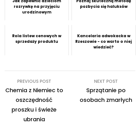
Jak zapewnić dzieciom
Poznaj skuteczną metodę
rozrywkę na przyjęciu
pozbycia się haluksów
urodzinowym
Rola listew cenowych w
Kancelaria adwokacka w
sprzedaży produktu
Rzeszowie - co warto o niej
wiedzieć?
Nawigacja
PREVIOUS POST
NEXT POST
wpisu
Chemia z Niemiec to
Sprzątanie po
oszczędność
osobach zmarłych
proszku i świeże
ubrania