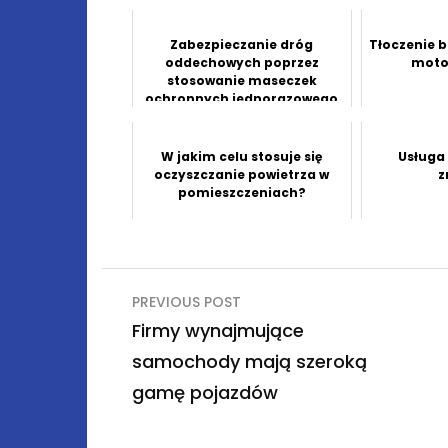
Zabezpieczanie dróg
Tłoczenie 
oddechowych poprzez
moto
stosowanie maseczek
ochronnych jednorazowego
użytku
W jakim celu stosuje się
Usługa
oczyszczanie powietrza w
z
pomieszczeniach?
Nawigacja
PREVIOUS POST
wpisu
Firmy wynajmujące
samochody mają szeroką
gamę pojazdów