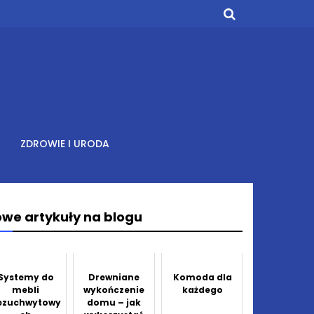
ZDROWIE I URODA
we artykuły na blogu
Systemy do
Drewniane
Komoda dla
mebli
wykończenie
każdego
ezuchwytowy
domu – jak