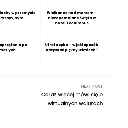
blachy w przemyśle
Wielkanoc nad morzem –
ryzacyjnym
niezapomniane święta w
hotelu columbus
 sprzątania po
Utrata zęba – w jaki sposób
marłych
odzyskać piękny uśmiech?
NEXT POST
Coraz więcej mówi się o
wirtualnych walutach