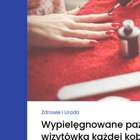
Zdrowie i Uroda
Wypielęgnowane pazn
wizytówka każdej kob