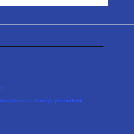
pl
niony bohater akwarystyki i hodowli