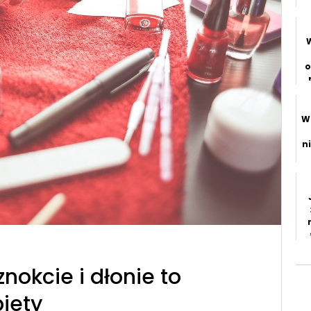
o
p
W
n
r
okcie i dłonie to
iety