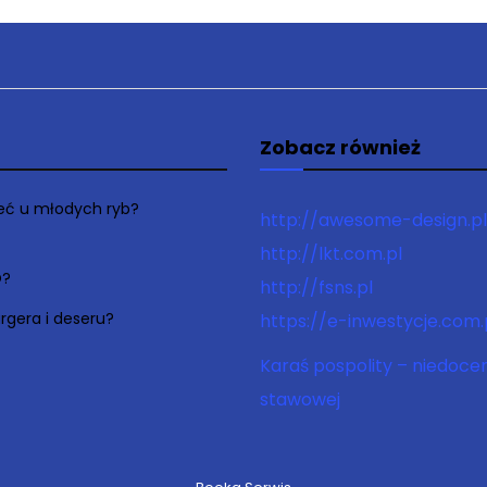
Zobacz również
łeć u młodych ryb?
http://awesome-design.pl
http://lkt.com.pl
O?
http://fsns.pl
rgera i deseru?
https://e-inwestycje.com.
Karaś pospolity – niedoce
stawowej