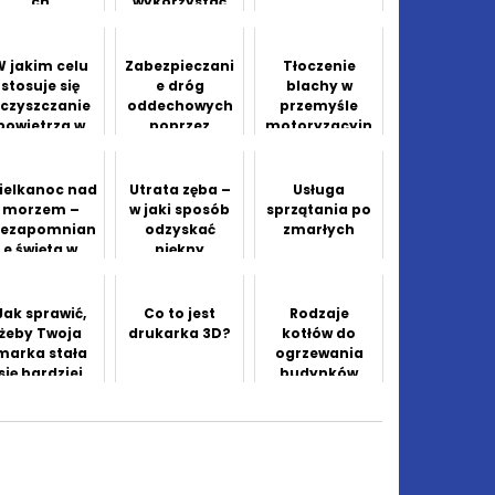
ch
wykorzystać
drewno w
budowie i
aranżacji
W jakim celu
Zabezpieczani
Tłoczenie
budynku
stosuje się
e dróg
blachy w
czyszczanie
oddechowych
przemyśle
powietrza w
poprzez
motoryzacyjn
omieszczeni
stosowanie
ym
ach?
maseczek
ochronnych
ielkanoc nad
Utrata zęba –
Usługa
jednorazoweg
morzem –
w jaki sposób
sprzątania po
o użytku
iezapomnian
odzyskać
zmarłych
e święta w
piękny
hotelu
uśmiech?
columbus
Jak sprawić,
Co to jest
Rodzaje
żeby Twoja
drukarka 3D?
kotłów do
marka stała
ogrzewania
się bardziej
budynków
ozpoznawaln
a?