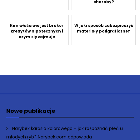
choroby?
Kim właściwie jest broker
W jaki sposób zabezpieczyć
kredytów hipotecznych i
materiały poligraficzne?
czym się zajmuje
Nowe publikacje
Narybek karasia kolorowego – jak rozpoznać płeć u
młodych ryb? Narybek.com odpowiada