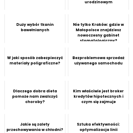
urodzinowym
Duży wybór tkanin
Nie tylko Kraków: gdzie w
bawełnianych
Małopolsce znajdziesz
nowoczesny gabinet
stomatologiczny?
W jaki sposób zabezpieczyć
Bezproblemowa sprzedaż
materiały poligraficzne?
używanego samochodu
Dlaczego dobra dieta
Kim właściwie jest broker
pomoże nam zwalczyć
kredytów hipotecznych i
choroby?
czym się zajmuje
Jakie są zalety
Sztuka efektywności:
przechowywania w chłodni?
optymalizacja linii