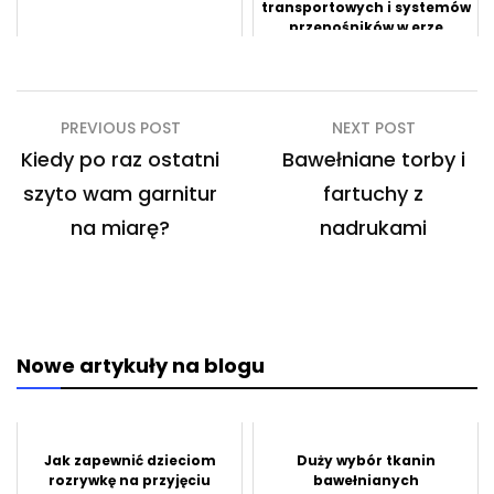
transportowych i systemów
przenośników w erze
technologii
Nawigacja
PREVIOUS POST
NEXT POST
wpisu
Kiedy po raz ostatni
Bawełniane torby i
szyto wam garnitur
fartuchy z
na miarę?
nadrukami
Nowe artykuły na blogu
Jak zapewnić dzieciom
Duży wybór tkanin
rozrywkę na przyjęciu
bawełnianych