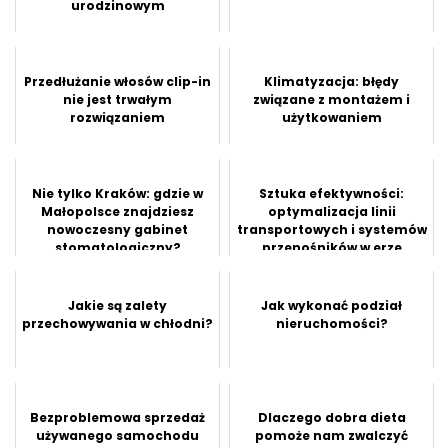
urodzinowym
Przedłużanie włosów clip-in
Klimatyzacja: błędy
nie jest trwałym
związane z montażem i
rozwiązaniem
użytkowaniem
Nie tylko Kraków: gdzie w
Sztuka efektywności:
Małopolsce znajdziesz
optymalizacja linii
nowoczesny gabinet
transportowych i systemów
stomatologiczny?
przenośników w erze
technologii
Jakie są zalety
Jak wykonać podział
przechowywania w chłodni?
nieruchomości?
Bezproblemowa sprzedaż
Dlaczego dobra dieta
używanego samochodu
pomoże nam zwalczyć