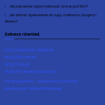
Jak poprawnie zoptymalizować stronę pod SEO?
Jak dobrać opakowanie do zupy, makaronu, burgera i
deseru?
Zobacz również
http://awesome-design.pl
http://lkt.com.pl
http://fsns.pl
https://e-inwestycje.com.pl
Karaś pospolity – niedoceniony bohater
akwarystyki i hodowli stawowej