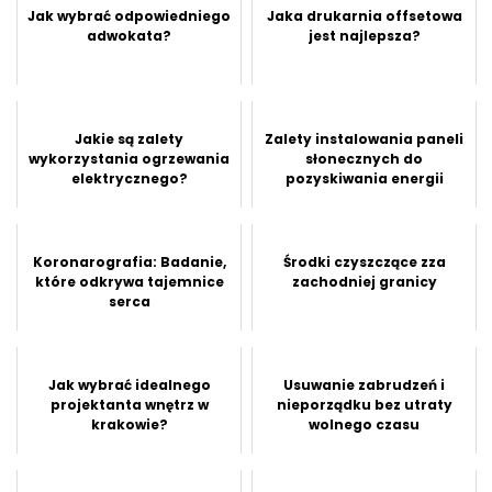
Jak wybrać odpowiedniego
Jaka drukarnia offsetowa
adwokata?
jest najlepsza?
Jakie są zalety
Zalety instalowania paneli
wykorzystania ogrzewania
słonecznych do
elektrycznego?
pozyskiwania energii
Koronarografia: Badanie,
Środki czyszczące zza
które odkrywa tajemnice
zachodniej granicy
serca
Jak wybrać idealnego
Usuwanie zabrudzeń i
projektanta wnętrz w
nieporządku bez utraty
krakowie?
wolnego czasu