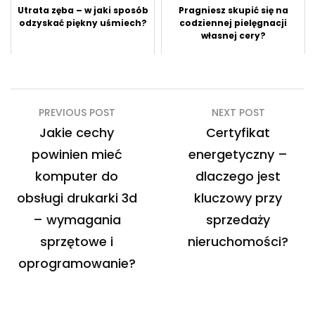
Utrata zęba – w jaki sposób
Pragniesz skupić się na
odzyskać piękny uśmiech?
codziennej pielęgnacji
własnej cery?
Nawigacja
PREVIOUS POST
NEXT POST
wpisu
Jakie cechy
Certyfikat
powinien mieć
energetyczny –
komputer do
dlaczego jest
obsługi drukarki 3d
kluczowy przy
– wymagania
sprzedaży
sprzętowe i
nieruchomości?
oprogramowanie?