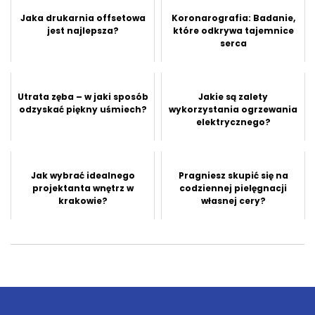
Jaka drukarnia offsetowa
Koronarografia: Badanie,
jest najlepsza?
które odkrywa tajemnice
serca
Utrata zęba – w jaki sposób
Jakie są zalety
odzyskać piękny uśmiech?
wykorzystania ogrzewania
elektrycznego?
Jak wybrać idealnego
Pragniesz skupić się na
projektanta wnętrz w
codziennej pielęgnacji
krakowie?
własnej cery?