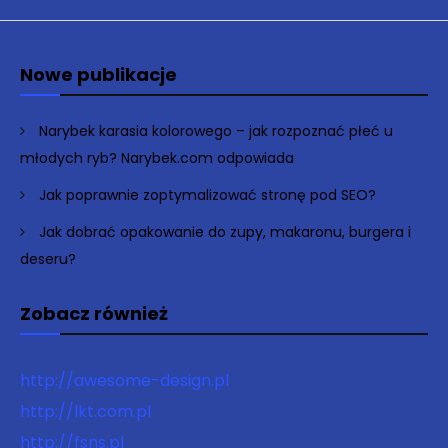
Nowe publikacje
Narybek karasia kolorowego – jak rozpoznać płeć u
młodych ryb? Narybek.com odpowiada
Jak poprawnie zoptymalizować stronę pod SEO?
Jak dobrać opakowanie do zupy, makaronu, burgera i
deseru?
Zobacz również
http://awesome-design.pl
http://lkt.com.pl
http://fsns.pl