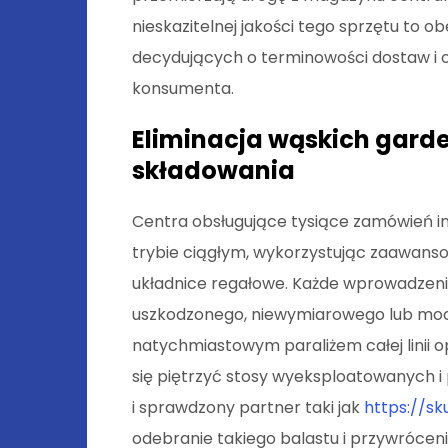
nieskazitelnej jakości tego sprzętu to o
decydujących o terminowości dostaw i
konsumenta.
Eliminacja wąskich garde
składowania
Centra obsługujące tysiące zamówień i
trybie ciągłym, wykorzystując zaawans
układnice regałowe. Każde wprowadzen
uszkodzonego, niewymiarowego lub moc
natychmiastowym paraliżem całej linii o
się piętrzyć stosy wyeksploatowanych i
i sprawdzony partner taki jak
https://sk
odebranie takiego balastu i przywróceni