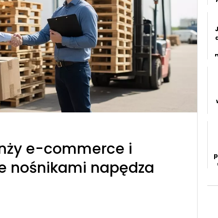
anży e-commerce i
p
ie nośnikami napędza