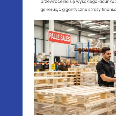
przewrócenia się wysokiego ładunku 
generując gigantyczne straty finan