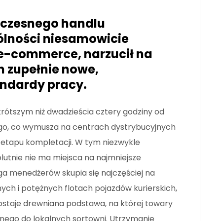
czesnego handlu
ólności niesamowicie
e-commerce, narzucił na
h zupełnie nowe,
andardy pracy.
 krótszym niż dwadzieścia cztery godziny od
o, co wymusza na centrach dystrybucyjnych
 etapu kompletacji. W tym niezwykle
lutnie nie ma miejsca na najmniejsze
ga menedżerów skupia się najczęściej na
ch i potężnych flotach pojazdów kurierskich,
ostaje drewniana podstawa, na której towary
nego do lokalnych sortowni. Utrzymanie