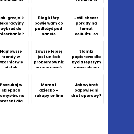
chudnięcie?
każdy gust
Jaki grzejnik
Blog który
Jeśli chcesz
dekoracyjny
powie wam co
porady na
wybrać do
podłożyć pod
temat
mieszkania?
panele
cellulitu, są
podłogowe
tutaj
Najnowsze
Zawsze lepiej
Słomki
trendy w
jest unikać
papierowe dla
wzornictwie
problemów niż
bycia lepszym
płytek
je naprawiać
człowiekiem
gresowych
później
Poszukaj w
Mama i
Jak wybrać
sklepach
dziecko -
odpowiedni
omysłów na
zakupy online
drut oporowy?
prezent dla
swojego taty