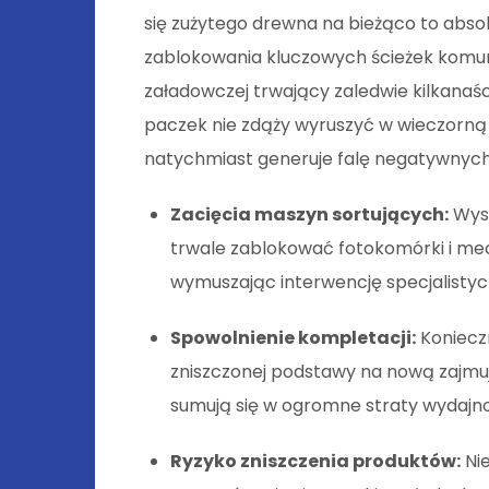
się zużytego drewna na bieżąco to abso
zablokowania kluczowych ścieżek komun
załadowczej trwający zaledwie kilkanaś
paczek nie zdąży wyruszyć w wieczorną
natychmiast generuje falę negatywnyc
Zacięcia maszyn sortujących:
Wyst
trwale zablokować fotokomórki i m
wymuszając interwencję specjalistyc
Spowolnienie kompletacji:
Koniecz
zniszczonej podstawy na nową zajmuj
sumują się w ogromne straty wydajno
Ryzyko zniszczenia produktów:
Nie