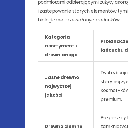
podmiotami odbierającymi zużyty asort
i zastępowanie starych elementów tymi
biologiczne przewożonych ładunków.
Kategoria
Przeznacze
asortymentu
łańcuchu 
drewnianego
Dystrybucja
Jasne drewno
sterylnej ży
najwyższej
kosmetyków
jakości
premium.
Bezpieczny 
Drewno ciemne,
zamkniętyc