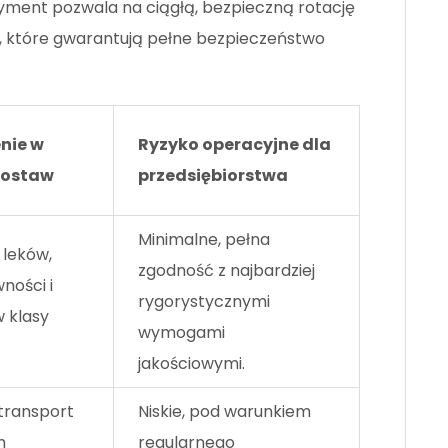
yment pozwala na ciągłą, bezpieczną rotację
, które gwarantują pełne bezpieczeństwo
nie w
Ryzyko operacyjne dla
dostaw
przedsiębiorstwa
Minimalne, pełna
 leków,
zgodność z najbardziej
wności i
rygorystycznymi
 klasy
wymogami
jakościowymi.
transport
Niskie, pod warunkiem
h
regularnego