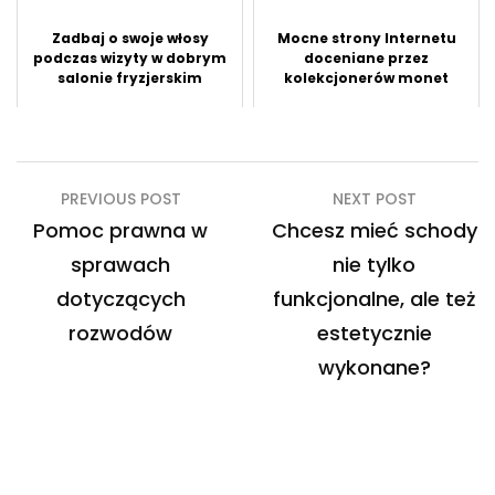
Zadbaj o swoje włosy
Mocne strony Internetu
podczas wizyty w dobrym
doceniane przez
salonie fryzjerskim
kolekcjonerów monet
Nawigacja
PREVIOUS POST
NEXT POST
wpisu
Pomoc prawna w
Chcesz mieć schody
sprawach
nie tylko
dotyczących
funkcjonalne, ale też
rozwodów
estetycznie
wykonane?