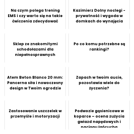
Na czym polega trening
Kazimierz Dolny noclegi -
EMS i czy warto się na takie
prywatność i wygoda w
ćwiczenia zdecydować
domkach do wynajęcia
Sklep ze znakomitymi
Po co komu potrzebne są
schodołazami dla
rankingi?
niepełnosprawnych
Atem Beton Blanco 20 mm:
Zapach w twoim aucie,
Pancerna siła i nowoczesny
pozostawia wiele do
design w Twoim ogrodzie
życzenia?
Zastosowanie uszczelek w
Podwozie gąsienicowe w
przemyśle i motoryzacji
koparce – ocena zużycia
gwiazd napędowych i
naciągu łańcucha