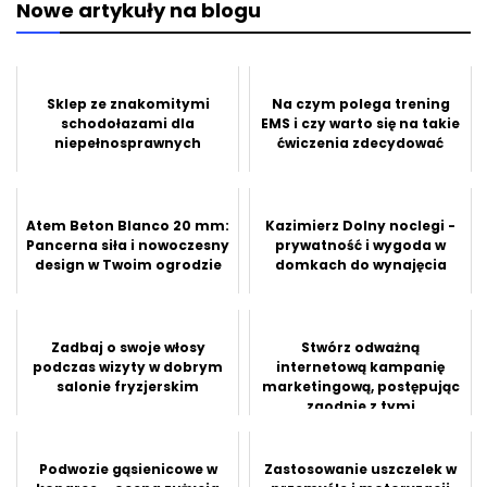
Nowe artykuły na blogu
Sklep ze znakomitymi
Na czym polega trening
schodołazami dla
EMS i czy warto się na takie
niepełnosprawnych
ćwiczenia zdecydować
Atem Beton Blanco 20 mm:
Kazimierz Dolny noclegi -
Pancerna siła i nowoczesny
prywatność i wygoda w
design w Twoim ogrodzie
domkach do wynajęcia
Zadbaj o swoje włosy
Stwórz odważną
podczas wizyty w dobrym
internetową kampanię
salonie fryzjerskim
marketingową, postępując
zgodnie z tymi
wskazówkami
Podwozie gąsienicowe w
Zastosowanie uszczelek w