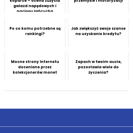
koparce – ocena zużycia
przemyśle i motoryzacji
gwiazd napędowych i
naciągu łańcucha
Po co komu potrzebne są
Jak zwiększyć swoje szanse
rankingi?
na uzyskanie kredytu?
Mocne strony Internetu
Zapach w twoim aucie,
doceniane przez
pozostawia wiele do
kolekcjonerów monet
życzenia?