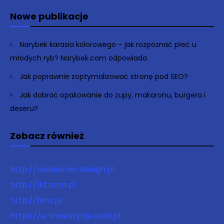
Nowe publikacje
Narybek karasia kolorowego – jak rozpoznać płeć u
młodych ryb? Narybek.com odpowiada
Jak poprawnie zoptymalizować stronę pod SEO?
Jak dobrać opakowanie do zupy, makaronu, burgera i
deseru?
Zobacz również
http://awesome-design.pl
http://lkt.com.pl
http://fsns.pl
https://e-inwestycje.com.pl