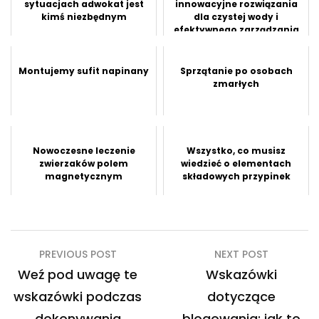
sytuacjach adwokat jest
innowacyjne rozwiązania
kimś niezbędnym
dla czystej wody i
efektywnego zarządzania
ściekam...
Montujemy sufit napinany
Sprzątanie po osobach
zmarłych
Nowoczesne leczenie
Wszystko, co musisz
zwierzaków polem
wiedzieć o elementach
magnetycznym
składowych przypinek
Nawigacja
PREVIOUS POST
NEXT POST
wpisu
Weź pod uwagę te
Wskazówki
wskazówki podczas
dotyczące
dokonywania
blogowania: jak to