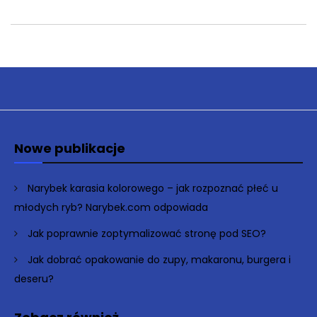
Nowe publikacje
Narybek karasia kolorowego – jak rozpoznać płeć u
młodych ryb? Narybek.com odpowiada
Jak poprawnie zoptymalizować stronę pod SEO?
Jak dobrać opakowanie do zupy, makaronu, burgera i
deseru?