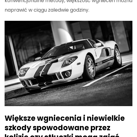
konwencjonalne metody, większość wgnieceń można
naprawić w ciągu zaledwie godziny.
Większe wgniecenia i niewielkie
szkody spowodowane przez