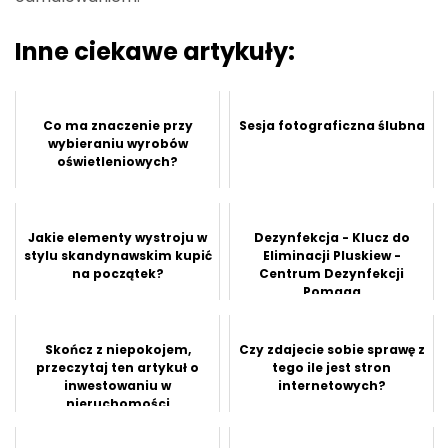
Inne ciekawe artykuły:
Co ma znaczenie przy
Sesja fotograficzna ślubna
wybieraniu wyrobów
oświetleniowych?
Jakie elementy wystroju w
Dezynfekcja - Klucz do
stylu skandynawskim kupić
Eliminacji Pluskiew -
na początek?
Centrum Dezynfekcji
Pomaga
Skończ z niepokojem,
Czy zdajecie sobie sprawę z
przeczytaj ten artykuł o
tego ile jest stron
inwestowaniu w
internetowych?
nieruchomości