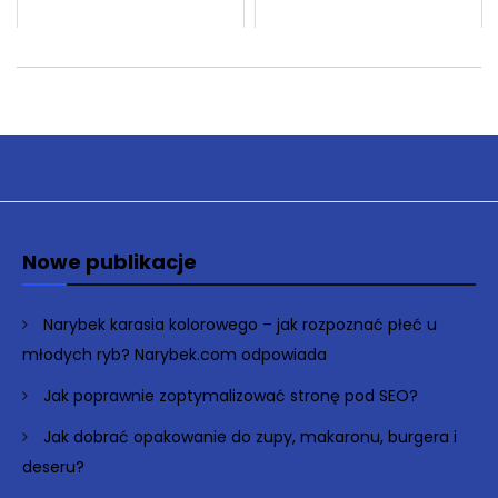
Nowe publikacje
Narybek karasia kolorowego – jak rozpoznać płeć u
młodych ryb? Narybek.com odpowiada
Jak poprawnie zoptymalizować stronę pod SEO?
Jak dobrać opakowanie do zupy, makaronu, burgera i
deseru?