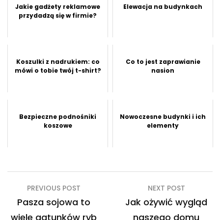
Jakie gadżety reklamowe
Elewacja na budynkach
przydadzą się w firmie?
Koszulki z nadrukiem: co
Co to jest zaprawianie
mówi o tobie twój t-shirt?
nasion
Bezpieczne podnośniki
Nowoczesne budynki i ich
koszowe
elementy
Nawigacja
PREVIOUS POST
NEXT POST
wpisu
Pasza sojowa to
Jak ożywić wygląd
wiele gatunków ryb
naszego domu