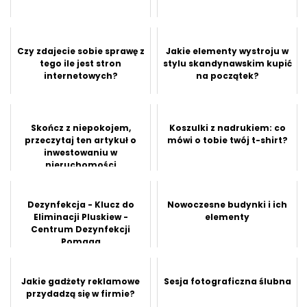
Czy zdajecie sobie sprawę z
Jakie elementy wystroju w
tego ile jest stron
stylu skandynawskim kupić
internetowych?
na początek?
Skończ z niepokojem,
Koszulki z nadrukiem: co
przeczytaj ten artykuł o
mówi o tobie twój t-shirt?
inwestowaniu w
nieruchomości
Dezynfekcja - Klucz do
Nowoczesne budynki i ich
Eliminacji Pluskiew -
elementy
Centrum Dezynfekcji
Pomaga
Jakie gadżety reklamowe
Sesja fotograficzna ślubna
przydadzą się w firmie?