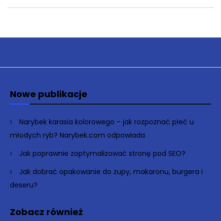
Nowe publikacje
Narybek karasia kolorowego – jak rozpoznać płeć u
młodych ryb? Narybek.com odpowiada
Jak poprawnie zoptymalizować stronę pod SEO?
Jak dobrać opakowanie do zupy, makaronu, burgera i
deseru?
Zobacz również