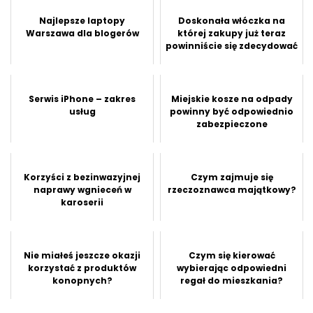
Najlepsze laptopy
Doskonała włóczka na
Warszawa dla blogerów
której zakupy już teraz
powinniście się zdecydować
Serwis iPhone – zakres
Miejskie kosze na odpady
usług
powinny być odpowiednio
zabezpieczone
Korzyści z bezinwazyjnej
Czym zajmuje się
naprawy wgnieceń w
rzeczoznawca majątkowy?
karoserii
Nie miałeś jeszcze okazji
Czym się kierować
korzystać z produktów
wybierając odpowiedni
konopnych?
regał do mieszkania?