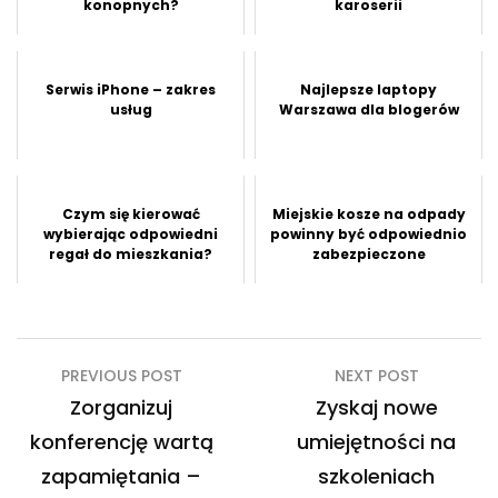
konopnych?
karoserii
Serwis iPhone – zakres
Najlepsze laptopy
usług
Warszawa dla blogerów
Czym się kierować
Miejskie kosze na odpady
wybierając odpowiedni
powinny być odpowiednio
regał do mieszkania?
zabezpieczone
Nawigacja
PREVIOUS POST
NEXT POST
wpisu
Zorganizuj
Zyskaj nowe
konferencję wartą
umiejętności na
zapamiętania –
szkoleniach