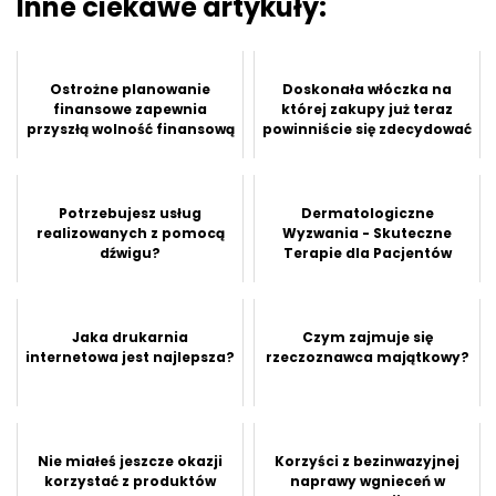
Inne ciekawe artykuły:
Ostrożne planowanie
Doskonała włóczka na
finansowe zapewnia
której zakupy już teraz
przyszłą wolność finansową
powinniście się zdecydować
Potrzebujesz usług
Dermatologiczne
realizowanych z pomocą
Wyzwania - Skuteczne
dźwigu?
Terapie dla Pacjentów
Jaka drukarnia
Czym zajmuje się
internetowa jest najlepsza?
rzeczoznawca majątkowy?
Nie miałeś jeszcze okazji
Korzyści z bezinwazyjnej
korzystać z produktów
naprawy wgnieceń w