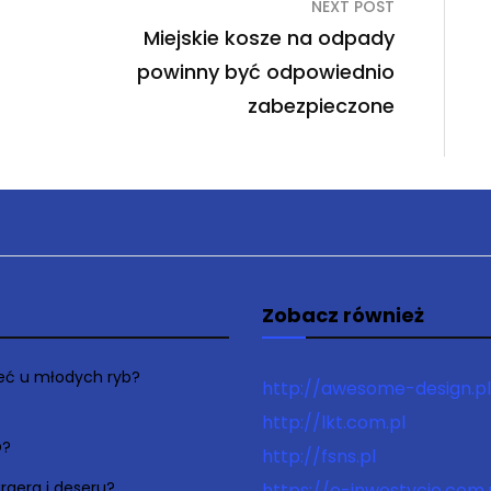
NEXT POST
Miejskie kosze na odpady
powinny być odpowiednio
zabezpieczone
Zobacz również
łeć u młodych ryb?
http://awesome-design.pl
http://lkt.com.pl
O?
http://fsns.pl
rgera i deseru?
https://e-inwestycje.com.