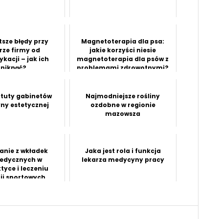
tsze błędy przy
Magnetoterapia dla psa:
rze firmy od
jakie korzyści niesie
kacji – jak ich
magnetoterapia dla psów z
niknąć?
problemami zdrowotnymi?
atuty gabinetów
Najmodniejsze rośliny
y estetycznej
ozdobne w regionie
mazowsza
anie z wkładek
Jaka jest rola i funkcja
edycznych w
lekarza medycyny pracy
tyce i leczeniu
ji sportowych