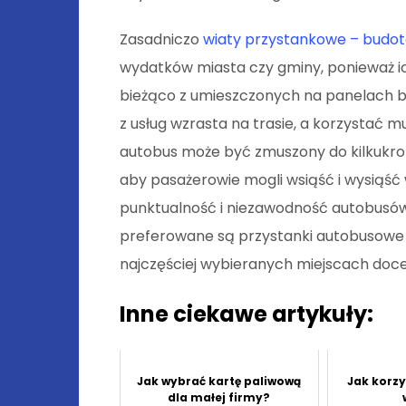
Zasadniczo
wiaty przystankowe – budot
wydatków miasta czy gminy, ponieważ i
bieżąco z umieszczonych na panelach b
z usług wzrasta na trasie, a korzystać 
autobus może być zmuszony do kilkukrotn
aby pasażerowie mogli wsiąść i wysiąść 
punktualność i niezawodność autobusów,
preferowane są przystanki autobusowe r
najczęściej wybieranych miejscach doc
Inne ciekawe artykuły:
Jak wybrać kartę paliwową
Jak korz
dla małej firmy?