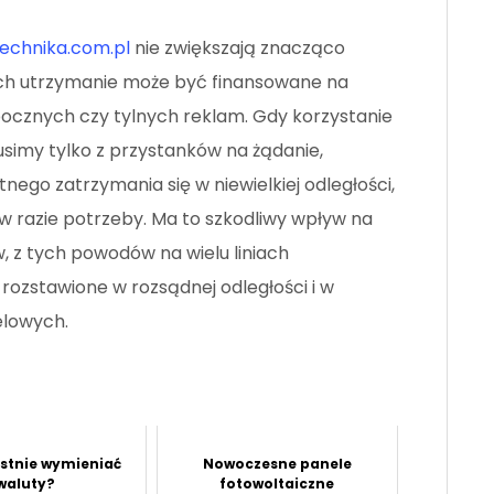
echnika.com.pl
nie zwiększają znacząco
ch utrzymanie może być finansowane na
ocznych czy tylnych reklam. Gdy korzystanie
musimy tylko z przystanków na żądanie,
ego zatrzymania się w niewielkiej odległości,
w razie potrzeby. Ma to szkodliwy wpływ na
 z tych powodów na wielu liniach
ozstawione w rozsądnej odległości i w
elowych.
ystnie wymieniać
Nowoczesne panele
waluty?
fotowoltaiczne