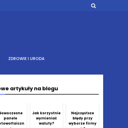
ZDROWIE I URODA
we artykuły na blogu
Nowoczesne
Jak korzystnie
Najczęstsze
panele
wymieniać
błędy przy
otowoltaiczn
waluty?
wyborze firmy