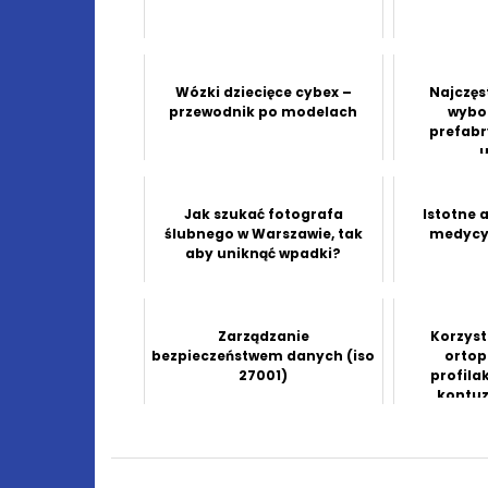
Wózki dziecięce cybex –
Najczęs
przewodnik po modelach
wybo
prefabry
u
Jak szukać fotografa
Istotne 
ślubnego w Warszawie, tak
medycyn
aby uniknąć wpadki?
Zarządzanie
Korzyst
bezpieczeństwem danych (iso
ortop
27001)
profilak
kontuz