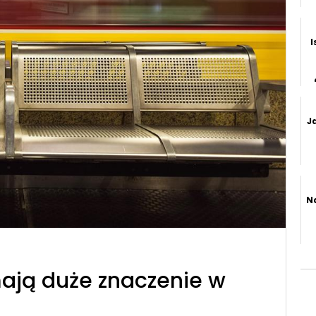
I
Ja
N
ają duże znaczenie w