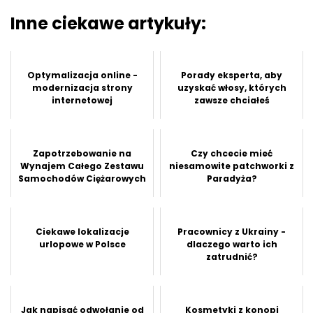
Inne ciekawe artykuły:
Optymalizacja online -
Porady eksperta, aby
modernizacja strony
uzyskać włosy, których
internetowej
zawsze chciałeś
Zapotrzebowanie na
Czy chcecie mieć
Wynajem Całego Zestawu
niesamowite patchworki z
Samochodów Ciężarowych
Paradyża?
Ciekawe lokalizacje
Pracownicy z Ukrainy -
urlopowe w Polsce
dlaczego warto ich
zatrudnić?
Jak napisać odwołanie od
Kosmetyki z konopi