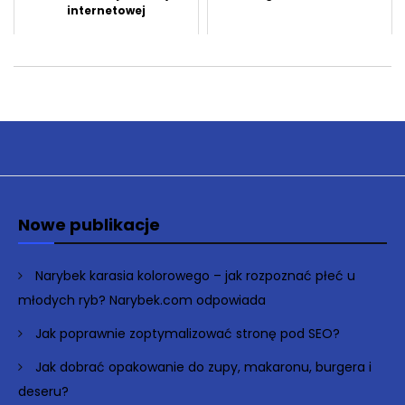
internetowej
Nowe publikacje
Narybek karasia kolorowego – jak rozpoznać płeć u
młodych ryb? Narybek.com odpowiada
Jak poprawnie zoptymalizować stronę pod SEO?
Jak dobrać opakowanie do zupy, makaronu, burgera i
deseru?