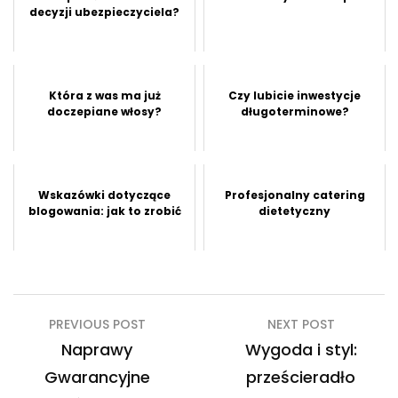
decyzji ubezpieczyciela?
Która z was ma już
Czy lubicie inwestycje
doczepiane włosy?
długoterminowe?
Wskazówki dotyczące
Profesjonalny catering
blogowania: jak to zrobić
dietetyczny
Nawigacja
PREVIOUS POST
NEXT POST
wpisu
Naprawy
Wygoda i styl:
Gwarancyjne
prześcieradło