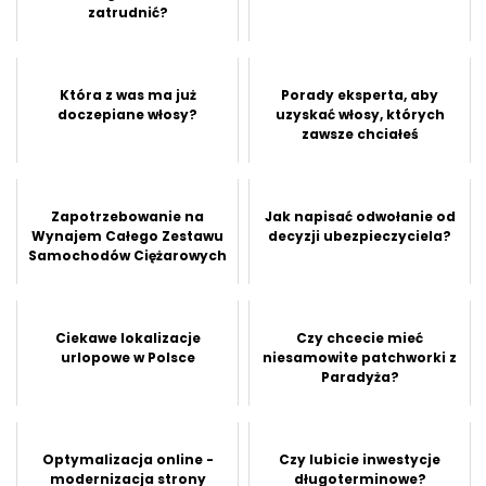
zatrudnić?
Która z was ma już
Porady eksperta, aby
doczepiane włosy?
uzyskać włosy, których
zawsze chciałeś
Zapotrzebowanie na
Jak napisać odwołanie od
Wynajem Całego Zestawu
decyzji ubezpieczyciela?
Samochodów Ciężarowych
Ciekawe lokalizacje
Czy chcecie mieć
urlopowe w Polsce
niesamowite patchworki z
Paradyża?
Optymalizacja online -
Czy lubicie inwestycje
modernizacja strony
długoterminowe?