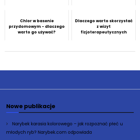
Chlor w basenie
Dlaczego warto skorzystać
przydomowym - dlaczego
z wizyt
warto go używać?
fizjoterapeutycznych
Nowe publikacje
Narybek karasia kolorowego – jak rozpoznać płeć u
młodych ryb? Narybek.com odpowiada