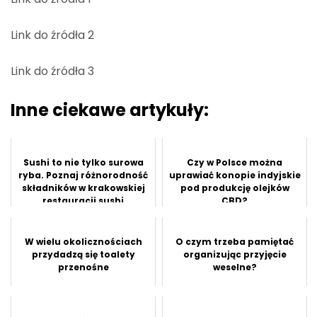
Link do źródła 2
Link do źródła 3
Inne ciekawe artykuły:
Sushi to nie tylko surowa
Czy w Polsce można
ryba. Poznaj różnorodność
uprawiać konopie indyjskie
składników w krakowskiej
pod produkcję olejków
restauracji sushi
CBD?
W wielu okolicznościach
O czym trzeba pamiętać
przydadzą się toalety
organizując przyjęcie
przenośne
weselne?