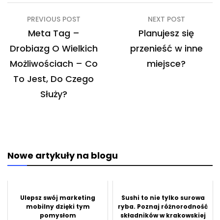
Nawigacja
PREVIOUS POST
NEXT POST
wpisu
Meta Tag –
Planujesz się
Drobiazg O Wielkich
przenieść w inne
Możliwościach – Co
miejsce?
To Jest, Do Czego
Służy?
Nowe artykuły na blogu
Ulepsz swój marketing
Sushi to nie tylko surowa
mobilny dzięki tym
ryba. Poznaj różnorodność
pomysłom
składników w krakowskiej