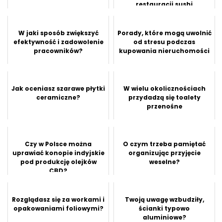
restauracji sushi
W jaki sposób zwiększyć
Porady, które mogą uwolnić
efektywność i zadowolenie
od stresu podczas
pracowników?
kupowania nieruchomości
Jak oceniasz szarawe płytki
W wielu okolicznościach
ceramiczne?
przydadzą się toalety
przenośne
Czy w Polsce można
O czym trzeba pamiętać
uprawiać konopie indyjskie
organizując przyjęcie
pod produkcję olejków
weselne?
CBD?
Rozglądasz się za workami i
Twoją uwagę wzbudziły,
opakowaniami foliowymi?
ścianki typowo
aluminiowe?