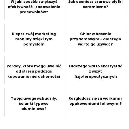
W jaki sposób zwiększyć
Jak oceniasz szarawe płytki
efektywność i zadowolenie
ceramiczne?
pracowników?
Ulepsz swój marketing
Chlor w basenie
mobilny dzięki tym
przydomowym - dlaczego
pomysłom
warto go używać?
Porady, które mogą uwolnić
Dlaczego warto skorzystać
od stresu podczas
z wizyt
kupowania nieruchomości
fizjoterapeutycznych
Twoją uwagę wzbudziły,
Rozglądasz się za workami i
ścianki typowo
opakowaniami foliowymi?
aluminiowe?