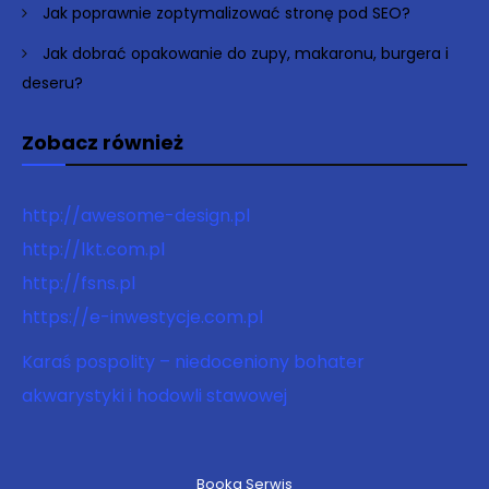
Jak poprawnie zoptymalizować stronę pod SEO?
Jak dobrać opakowanie do zupy, makaronu, burgera i
deseru?
Zobacz również
http://awesome-design.pl
http://lkt.com.pl
http://fsns.pl
https://e-inwestycje.com.pl
Karaś pospolity – niedoceniony bohater
akwarystyki i hodowli stawowej
Booka Serwis