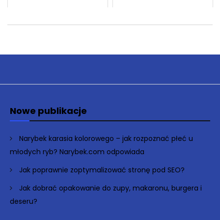
Nowe publikacje
Narybek karasia kolorowego – jak rozpoznać płeć u
młodych ryb? Narybek.com odpowiada
Jak poprawnie zoptymalizować stronę pod SEO?
Jak dobrać opakowanie do zupy, makaronu, burgera i
deseru?