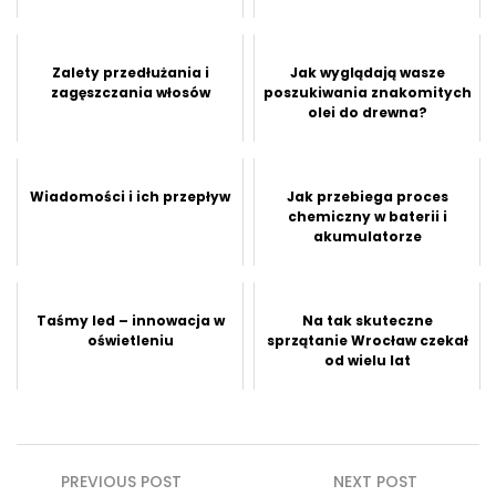
Zalety przedłużania i
Jak wyglądają wasze
zagęszczania włosów
poszukiwania znakomitych
olei do drewna?
Wiadomości i ich przepływ
Jak przebiega proces
chemiczny w baterii i
akumulatorze
Taśmy led – innowacja w
Na tak skuteczne
oświetleniu
sprzątanie Wrocław czekał
od wielu lat
Nawigacja
PREVIOUS POST
NEXT POST