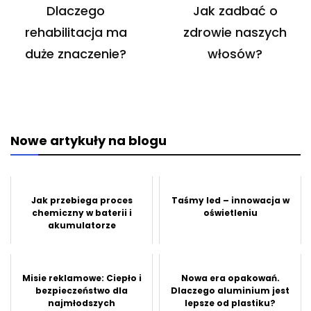
wpisu
Dlaczego
Jak zadbać o
rehabilitacja ma
zdrowie naszych
duże znaczenie?
włosów?
Nowe artykuły na blogu
Jak przebiega proces
Taśmy led – innowacja w
chemiczny w baterii i
oświetleniu
akumulatorze
Misie reklamowe: Ciepło i
Nowa era opakowań.
bezpieczeństwo dla
Dlaczego aluminium jest
najmłodszych
lepsze od plastiku?