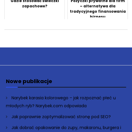
Gdzie stosować świeczki
Pożyczki prywatne dla firm
zapachowe?
– alternatywa dla
tradycyjnego finansowania
biznesu
Nowe publikacje
Narybek karasia kolorowego – jak rozpoznać płeć u
młodych ryb? Narybek.com odpowiada
Jak poprawnie zoptymalizować stronę pod SEO?
Jak dobrać opakowanie do zupy, makaronu, burgera i