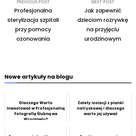
Nawigacja
PREVIOUS POST
NEXT POST
wpisu
Profesjonalna
Jak zapewnić
sterylizacja szpitali
dzieciom rozrywkę
przy pomocy
na przyjęciu
ozonowania
urodzinowym
Nowe artykuły na blogu
Dlaczego Warto
Zalety izolacji z pianki
Inwestować w Profesjonalną
natryskowej i dlaczego
Fotografię Ślubną we
warto jej używać
Wrocławiu?