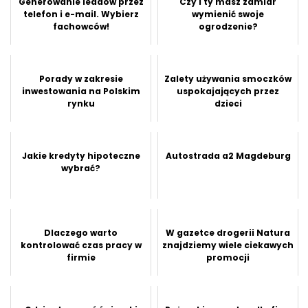
Generowanie leadów przez
Czy i ty masz zamiar
telefon i e-mail. Wybierz
wymienić swoje
fachowców!
ogrodzenie?
Porady w zakresie
Zalety używania smoczków
inwestowania na Polskim
uspokajających przez
rynku
dzieci
Jakie kredyty hipoteczne
Autostrada a2 Magdeburg
wybrać?
Dlaczego warto
W gazetce drogerii Natura
kontrolować czas pracy w
znajdziemy wiele ciekawych
firmie
promocji