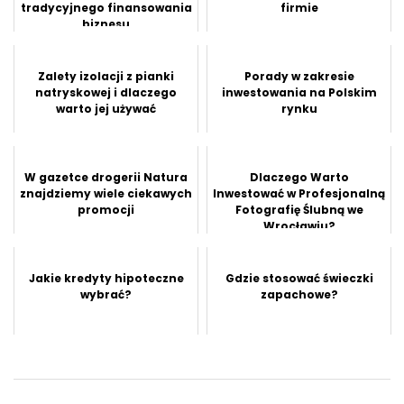
tradycyjnego finansowania
firmie
biznesu
Zalety izolacji z pianki
Porady w zakresie
natryskowej i dlaczego
inwestowania na Polskim
warto jej używać
rynku
W gazetce drogerii Natura
Dlaczego Warto
znajdziemy wiele ciekawych
Inwestować w Profesjonalną
promocji
Fotografię Ślubną we
Wrocławiu?
Jakie kredyty hipoteczne
Gdzie stosować świeczki
wybrać?
zapachowe?