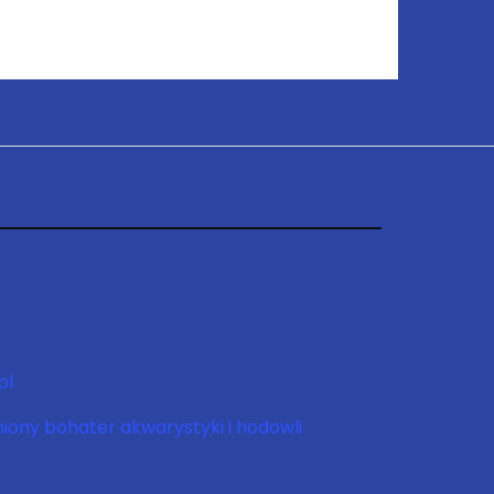
pl
niony bohater akwarystyki i hodowli