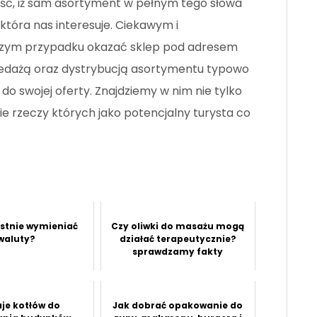
ść, iż sam asortyment w pełnym tego słowa
która nas interesuje. Ciekawym i
szym przypadku okazać sklep pod adresem
zedażą oraz dystrybucją asortymentu typowo
do swojej oferty. Znajdziemy w nim nie tylko
ie rzeczy których jako potencjalny turysta co
ystnie wymieniać
Czy oliwki do masażu mogą
waluty?
działać terapeutycznie?
sprawdzamy fakty
je kotłów do
Jak dobrać opakowanie do