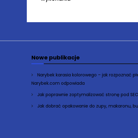
Nowe publikacje
Narybek karasia kolorowego – jak rozpoznać p
Narybek.com odpowiada
Jak poprawnie zoptymalizować stronę pod SE
Jak dobrać opakowanie do zupy, makaronu, bu