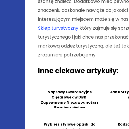
szansę znaleźć. Dodatkowo mieć pewno
znaczeniu doskonale nawiąże do jakości 
interesującym miejscem może się w na
Sklep turystyczny
który zajmuje się spr
turystycznego i jaki chce nas przekonać 
markową odzież turystyczną, ale też tak
zrozumiałe potrzebujemy.
Inne ciekawe artykuły:
Naprawy Gwarancyjne
Jak korz
Ciężarówek w DBK:
Zapewnienie Niezawodności i
Bezpieczeństwa
Wybierz stylowe opaski do
Rodza