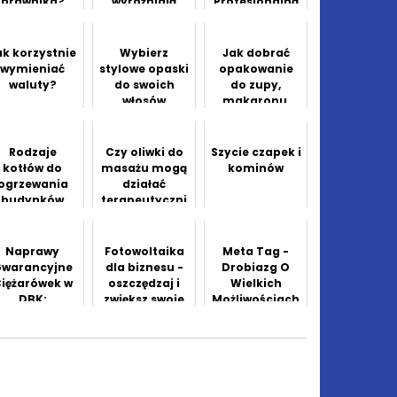
prawnika?
wyróżniają
Profesjonalną
prawdziwych
Fotografię
liderów
Ślubną we
biznesu
Wrocławiu?
ak korzystnie
Wybierz
Jak dobrać
wymieniać
stylowe opaski
opakowanie
waluty?
do swoich
do zupy,
włosów
makaronu,
burgera i
deseru?
Rodzaje
Czy oliwki do
Szycie czapek i
kotłów do
masażu mogą
kominów
ogrzewania
działać
budynków
terapeutyczni
e?
sprawdzamy
fakty
Naprawy
Fotowoltaika
Meta Tag -
Gwarancyjne
dla biznesu -
Drobiazg O
iężarówek w
oszczędzaj i
Wielkich
DBK:
zwiększ swoje
Możliwościach
Zapewnienie
zyski
- Co To Jest,
iezawodnośc
Do Czego
i i
Służy?
ezpieczeństw
a