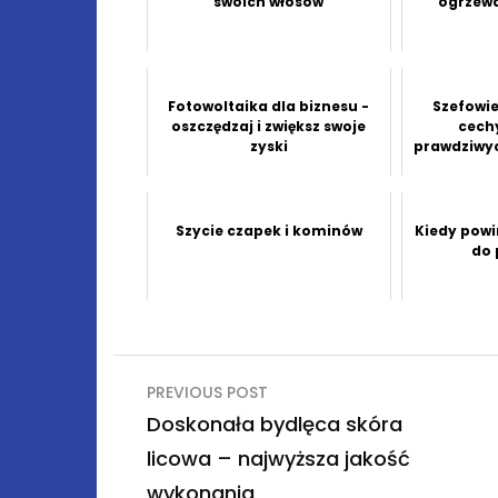
swoich włosów
ogrzew
Fotowoltaika dla biznesu -
Szefowie 
oszczędzaj i zwiększ swoje
cech
zyski
prawdziwyc
Szycie czapek i kominów
Kiedy powi
do 
Nawigacja
PREVIOUS POST
wpisu
Doskonała bydlęca skóra
licowa – najwyższa jakość
wykonania