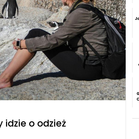
J
C
N
 idzie o odzież
B