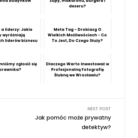
ania budynków
zupy, makaronu, burgera i
deseru?
a liderzy: Jakie
Meta Tag - Drobiazg O
y wyróżniają
Wielkich Możliwościach - Co
h liderów biznesu
To Jest, Do Czego Służy?
nniśmy zgłosić się
Dlaczego Warto Inwestować w
prawnika?
Profesjonalną Fotografię
Ślubną we Wrocławiu?
NEXT POST
Jak pomóc może prywatny
detektyw?