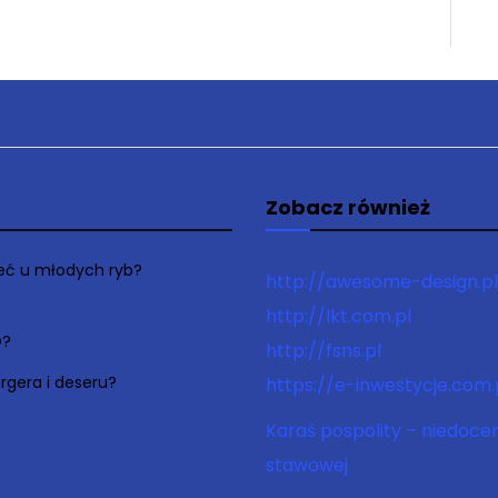
Zobacz również
łeć u młodych ryb?
http://awesome-design.pl
http://lkt.com.pl
O?
http://fsns.pl
rgera i deseru?
https://e-inwestycje.com.
Karaś pospolity – niedoce
stawowej