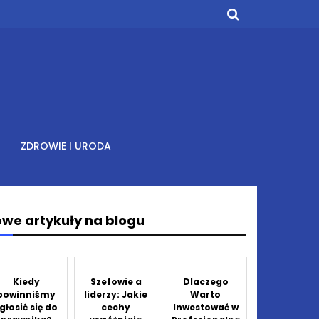
ZDROWIE I URODA
we artykuły na blogu
Kiedy
Szefowie a
Dlaczego
powinniśmy
liderzy: Jakie
Warto
głosić się do
cechy
Inwestować w