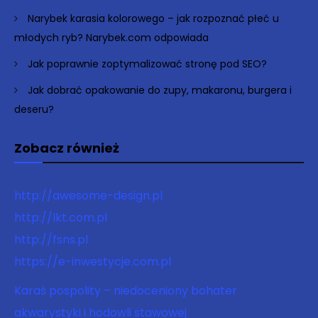
Narybek karasia kolorowego – jak rozpoznać płeć u
młodych ryb? Narybek.com odpowiada
Jak poprawnie zoptymalizować stronę pod SEO?
Jak dobrać opakowanie do zupy, makaronu, burgera i
deseru?
Zobacz również
http://awesome-design.pl
http://lkt.com.pl
http://fsns.pl
https://e-inwestycje.com.pl
Karaś pospolity – niedoceniony bohater
akwarystyki i hodowli stawowej