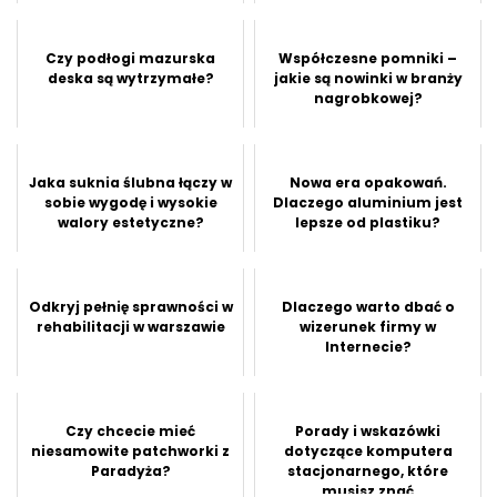
Czy podłogi mazurska
Współczesne pomniki –
deska są wytrzymałe?
jakie są nowinki w branży
nagrobkowej?
Jaka suknia ślubna łączy w
Nowa era opakowań.
sobie wygodę i wysokie
Dlaczego aluminium jest
walory estetyczne?
lepsze od plastiku?
Odkryj pełnię sprawności w
Dlaczego warto dbać o
rehabilitacji w warszawie
wizerunek firmy w
Internecie?
Czy chcecie mieć
Porady i wskazówki
niesamowite patchworki z
dotyczące komputera
Paradyża?
stacjonarnego, które
musisz znać