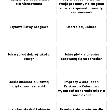
dla niemowlaka
swoje produkty na targach
musisz kupować namioty
reklamowe?
Stylowe listwy progowe
Oferta od jubilera
Jak wybrać dobrej jakości
Jakie płytki najlepiej
kawę?
sprawdzą się na tarasie?
Jakie akcesoria ułatwią
Imprezy w okolicach
użytkowanie mebli?
Krakowa - Kalendarz
wydarzeń na terenie miasta
i jego okolic
Jakie kwiaty dać kobiecie
Przedszkole przyjazne dla