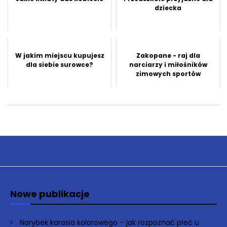
dziecka
W jakim miejscu kupujesz
Zakopane - raj dla
dla siebie surowce?
narciarzy i miłośników
zimowych sportów
Nowe publikacje
Narybek karasia kolorowego – jak rozpoznać płeć u