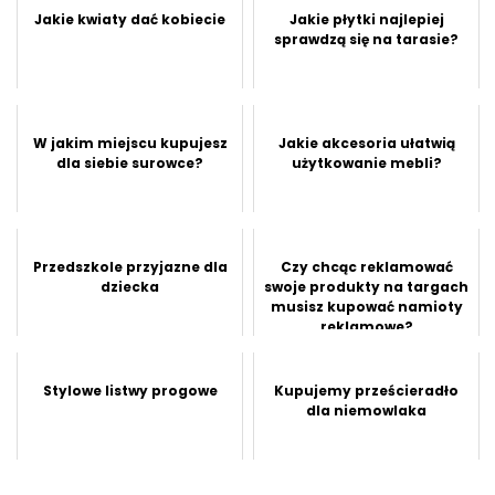
Jakie kwiaty dać kobiecie
Jakie płytki najlepiej
sprawdzą się na tarasie?
W jakim miejscu kupujesz
Jakie akcesoria ułatwią
dla siebie surowce?
użytkowanie mebli?
Przedszkole przyjazne dla
Czy chcąc reklamować
dziecka
swoje produkty na targach
musisz kupować namioty
reklamowe?
Stylowe listwy progowe
Kupujemy prześcieradło
dla niemowlaka