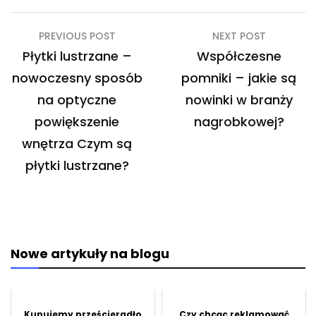
Nawigacja
PREVIOUS POST
NEXT POST
wpisu
Płytki lustrzane –
Współczesne
nowoczesny sposób
pomniki – jakie są
na optyczne
nowinki w branży
powiększenie
nagrobkowej?
wnętrza Czym są
płytki lustrzane?
Nowe artykuły na blogu
Kupujemy prześcieradło
Czy chcąc reklamować