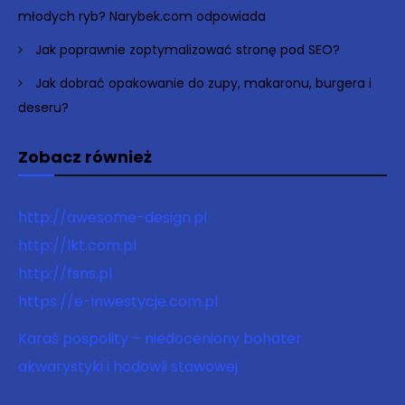
młodych ryb? Narybek.com odpowiada
Jak poprawnie zoptymalizować stronę pod SEO?
Jak dobrać opakowanie do zupy, makaronu, burgera i
deseru?
Zobacz również
http://awesome-design.pl
http://lkt.com.pl
http://fsns.pl
https://e-inwestycje.com.pl
Karaś pospolity – niedoceniony bohater
akwarystyki i hodowli stawowej