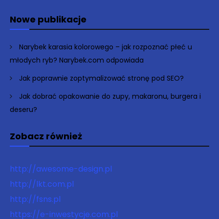
Nowe publikacje
Narybek karasia kolorowego – jak rozpoznać płeć u
młodych ryb? Narybek.com odpowiada
Jak poprawnie zoptymalizować stronę pod SEO?
Jak dobrać opakowanie do zupy, makaronu, burgera i
deseru?
Zobacz również
http://awesome-design.pl
http://lkt.com.pl
http://fsns.pl
https://e-inwestycje.com.pl