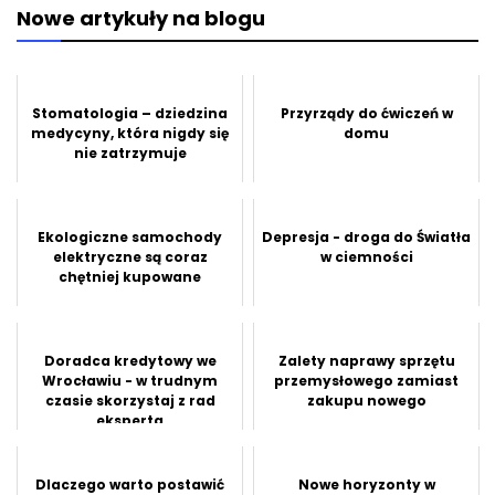
Nowe artykuły na blogu
Stomatologia – dziedzina
Przyrządy do ćwiczeń w
medycyny, która nigdy się
domu
nie zatrzymuje
Ekologiczne samochody
Depresja - droga do Światła
elektryczne są coraz
w ciemności
chętniej kupowane
Doradca kredytowy we
Zalety naprawy sprzętu
Wrocławiu - w trudnym
przemysłowego zamiast
czasie skorzystaj z rad
zakupu nowego
eksperta
Dlaczego warto postawić
Nowe horyzonty w