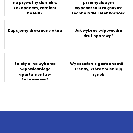
na prywatny domek w
przemysłowym
zakopanem, zamiast
wyposażeniu mięsnym:
hotelu?
technologie i efektywność
Kupujemy drewniane okna
Jak wybrać odpowiedni
drut oporowy?
Zależy ci na wyborze
Wyposażenie gastronomii –
odpowiedniego
trendy, które zmieniają
apartamentu w
rynek
Zakopanem?