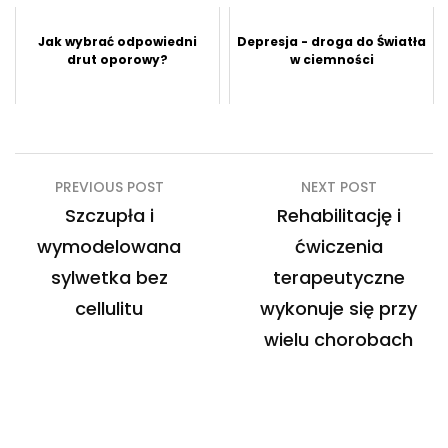
Jak wybrać odpowiedni
Depresja - droga do Światła
drut oporowy?
w ciemności
Nawigacja
PREVIOUS POST
NEXT POST
wpisu
Szczupła i
Rehabilitację i
wymodelowana
ćwiczenia
sylwetka bez
terapeutyczne
cellulitu
wykonuje się przy
wielu chorobach