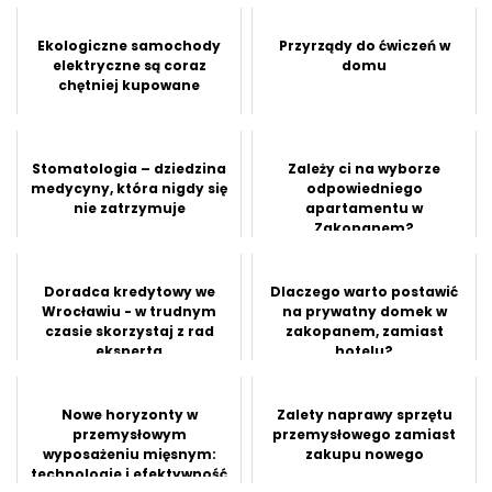
Ekologiczne samochody
Przyrządy do ćwiczeń w
elektryczne są coraz
domu
chętniej kupowane
Stomatologia – dziedzina
Zależy ci na wyborze
medycyny, która nigdy się
odpowiedniego
nie zatrzymuje
apartamentu w
Zakopanem?
Doradca kredytowy we
Dlaczego warto postawić
Wrocławiu - w trudnym
na prywatny domek w
czasie skorzystaj z rad
zakopanem, zamiast
eksperta
hotelu?
Nowe horyzonty w
Zalety naprawy sprzętu
przemysłowym
przemysłowego zamiast
wyposażeniu mięsnym:
zakupu nowego
technologie i efektywność