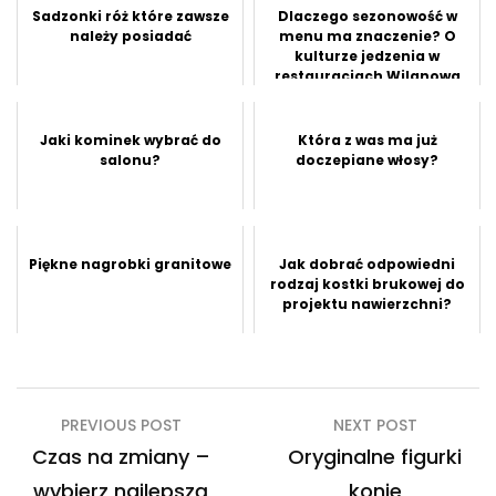
Sadzonki róż które zawsze
Dlaczego sezonowość w
należy posiadać
menu ma znaczenie? O
kulturze jedzenia w
restauracjach Wilanowa
Jaki kominek wybrać do
Która z was ma już
salonu?
doczepiane włosy?
Piękne nagrobki granitowe
Jak dobrać odpowiedni
rodzaj kostki brukowej do
projektu nawierzchni?
Nawigacja
PREVIOUS POST
NEXT POST
wpisu
Czas na zmiany –
Oryginalne figurki
wybierz najlepszą
konie