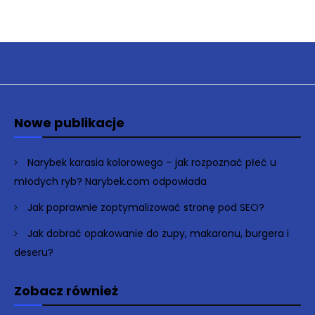
Nowe publikacje
Narybek karasia kolorowego – jak rozpoznać płeć u
młodych ryb? Narybek.com odpowiada
Jak poprawnie zoptymalizować stronę pod SEO?
Jak dobrać opakowanie do zupy, makaronu, burgera i
deseru?
Zobacz również