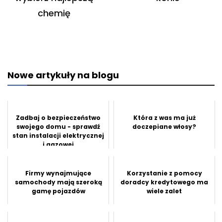
chemię
Nowe artykuły na blogu
Zadbaj o bezpieczeństwo
Która z was ma już
swojego domu - sprawdź
doczepiane włosy?
stan instalacji elektrycznej
i gazowej
Firmy wynajmujące
Korzystanie z pomocy
samochody mają szeroką
doradcy kredytowego ma
gamę pojazdów
wiele zalet