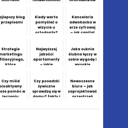
dlaczego
uniwersalność
pracowników
zemieślnicze
yroby z italii
dystansują
ajlepszy blog
Kiedy warto
Kancelaria
produkty z
z przepisami
pomyśleć o
adwokacka w
super...
wizycie u
erze cyfrowej
ortodonty?
– jak capital
legal idzie z
duchem czasu
Strategie
Najwyższej
Jaka suknia
marketingu
jakości
ślubna łączy w
filiacyjnego,
apartamenty
sobie wygodę i
które
– jakie
wysokie
powinieneś
wybrać?
walory
znać
estetyczne?
Czy miód
Czy posadzki
Nowoczesne
bioaktywny
żywiczne
biuro – jak
oże pomóc w
sprawdzą się w
zaprojektować
leczeniu
domu? fakty i
przestrzeń
infekcji?
mity
sprzyjającą
kreatywności?