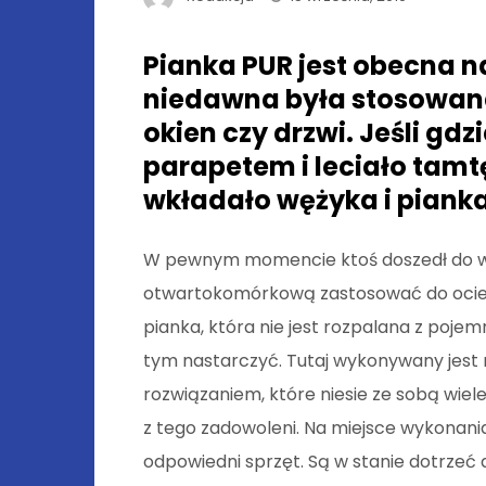
Pianka PUR jest obecna n
niedawna była stosowana
okien czy drzwi. Jeśli gdz
parapetem i leciało tamtę
wkładało wężyka i pianka
W pewnym momencie ktoś doszedł do wn
otwartokomórkową zastosować do ociepl
pianka, która nie jest rozpalana z pojemn
tym nastarczyć. Tutaj wykonywany jest n
rozwiązaniem, które niesie ze sobą wiel
z tego zadowoleni. Na miejsce wykonania
odpowiedni sprzęt. Są w stanie dotrzeć d