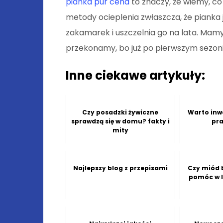
pianka pur cena
to znaczy, że wiemy, c
metody ocieplenia zwłaszcza, że pianka
zakamarek i uszczelnia go na lata. Mamy 
przekonamy, bo już po pierwszym sezon
Inne ciekawe artykuły:
Czy posadzki żywiczne
Warto inw
sprawdzą się w domu? fakty i
pr
mity
Najlepszy blog z przepisami
Czy miód 
pomóc w l