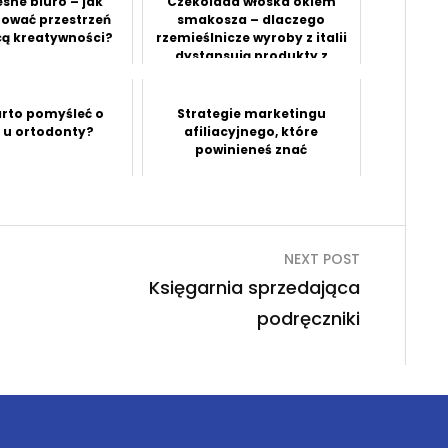
sne biuro – jak
Czekolada włoska okiem
tować przestrzeń
smakosza – dlaczego
cą kreatywności?
rzemieślnicze wyroby z italii
dystansują produkty z
super...
arto pomyśleć o
Strategie marketingu
e u ortodonty?
afiliacyjnego, które
powinieneś znać
NEXT POST
Księgarnia sprzedająca
podręczniki