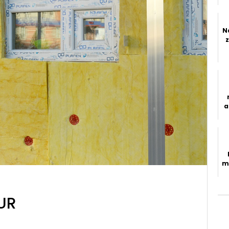
r
w
N
a
m
PUR