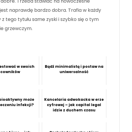
o dobre. Trzeba stawiać na nowoczesne
 jest naprawdę bardzo dobra. Trafia w każdy
z tego tytułu same zyski i szybko się o tym
ie grzewczym.
estować w swoich
Bądź minimalistą i postaw na
acowników
uniwersalność
bioaktywny może
Kancelaria adwokacka w erze
eczeniu infekcji?
cyfrowej – jak capital legal
idzie z duchem czasu