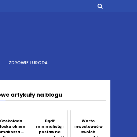
ZDROWIE I URODA
we artykuły na blogu
Czekolada
Bądź
Warto
łoska okiem
minimalistą i
inwestować w
smakosza –
postaw na
swoich