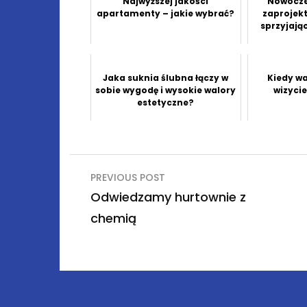
Najwyższej jakości
Nowocze
apartamenty – jakie wybrać?
zaprojek
sprzyjają
Jaka suknia ślubna łączy w
Kiedy w
sobie wygodę i wysokie walory
wizyci
estetyczne?
Nawigacja
PREVIOUS POST
wpisu
Odwiedzamy hurtownie z
chemią