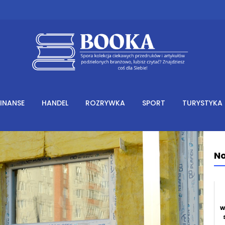
FINANSE
HANDEL
ROZRYWKA
SPORT
TURYSTYKA
No
w