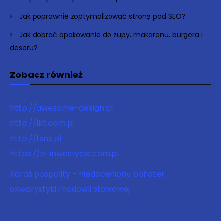
Jak poprawnie zoptymalizować stronę pod SEO?
Jak dobrać opakowanie do zupy, makaronu, burgera i
deseru?
Zobacz również
http://awesome-design.pl
http://lkt.com.pl
http://fsns.pl
https://e-inwestycje.com.pl
Karaś pospolity – niedoceniony bohater
akwarystyki i hodowli stawowej