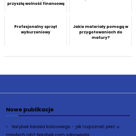
przyszłą wolność finansową
Profesjonalny sprzęt
Jakie materiały pomogą w
wyburzeniowy
przygotowaniach do
matury?
Nowe publikacje
Narybek karasia kolorowego – jak rozpoznać płeć u
młodych ryb? Narybek.com odpowiada