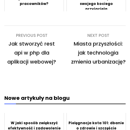
pracowników?
swojego kociego
przyjaciela
Nawigacja
PREVIOUS POST
NEXT POST
wpisu
Jak stworzyć rest
Miasta przyszłości:
api w php dla
jak technologia
aplikacji webowej?
zmienia urbanizację?
Nowe artykuły na blogu
W jaki sposób zwiększyć
Pielęgnacja kota 101: dbanie
efektywność i zadowolenie
o zdrowie i szczęście