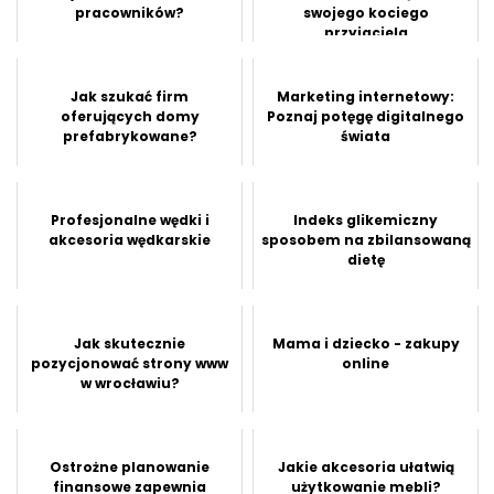
pracowników?
swojego kociego
przyjaciela
Jak szukać firm
Marketing internetowy:
oferujących domy
Poznaj potęgę digitalnego
prefabrykowane?
świata
Profesjonalne wędki i
Indeks glikemiczny
akcesoria wędkarskie
sposobem na zbilansowaną
dietę
Jak skutecznie
Mama i dziecko - zakupy
pozycjonować strony www
online
w wrocławiu?
Ostrożne planowanie
Jakie akcesoria ułatwią
finansowe zapewnia
użytkowanie mebli?