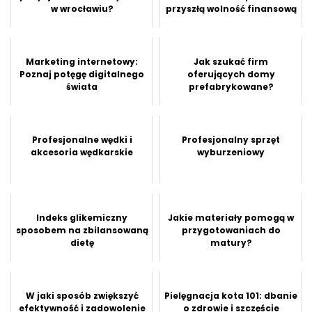
w wrocławiu?
przyszłą wolność finansową
Marketing internetowy:
Jak szukać firm
Poznaj potęgę digitalnego
oferujących domy
świata
prefabrykowane?
Profesjonalne wędki i
Profesjonalny sprzęt
akcesoria wędkarskie
wyburzeniowy
Indeks glikemiczny
Jakie materiały pomogą w
sposobem na zbilansowaną
przygotowaniach do
dietę
matury?
W jaki sposób zwiększyć
Pielęgnacja kota 101: dbanie
efektywność i zadowolenie
o zdrowie i szczęście