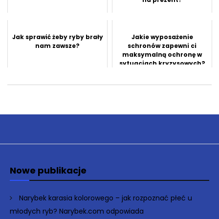
Jak sprawić żeby ryby brały
Jakie wyposażenie
nam zawsze?
schronów zapewni ci
maksymalną ochronę w
sytuacjach kryzysowych?
Nowe publikacje
Narybek karasia kolorowego – jak rozpoznać płeć u
młodych ryb? Narybek.com odpowiada