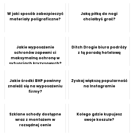
W jaki sposób zabezpieczyć
Jaką piłką do nogi
materiały poligraficzne?
chciałbyś grać?
Jakie wyposażenie
Ditch Drogie biura podróży
schronów zapewni ci
z tą poradą hotelową
maksymalną ochronę w
sytuacjach kryzysowych?
Jakie środki BHP powinny
Zyskaj większą popularność
znaleźć się na wyposażeniu
na Instagramie
firmy?
Szklane schody dostępne
Kolego gdzie kupujesz
wraz z montażem w
swoje koszule?
rozsądnej cenie