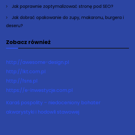
Jak poprawnie zoptymalizować stronę pod SEO?
Jak dobrać opakowanie do zupy, makaronu, burgera i
deseru?
Zobacz również
http://awesome-design.pl
http://lkt.com.pl
http://fsns.pl
https://e-inwestycje.com.pl
Karaś pospolity – niedoceniony bohater
akwarystyki i hodowli stawowej