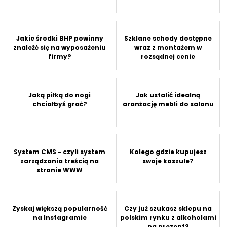
Jakie środki BHP powinny
Szklane schody dostępne
znaleźć się na wyposażeniu
wraz z montażem w
firmy?
rozsądnej cenie
Jaką piłką do nogi
Jak ustalić idealną
chciałbyś grać?
aranżację mebli do salonu
System CMS - czyli system
Kolego gdzie kupujesz
zarządzania treścią na
swoje koszule?
stronie WWW
Zyskaj większą popularność
Czy już szukasz sklepu na
na Instagramie
polskim rynku z alkoholami
na prezent?