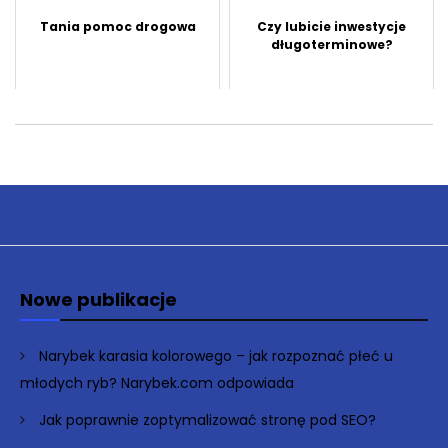
Tania pomoc drogowa
Czy lubicie inwestycje
długoterminowe?
Nowe publikacje
Narybek karasia kolorowego – jak rozpoznać płeć u
młodych ryb? Narybek.com odpowiada
Jak poprawnie zoptymalizować stronę pod SEO?