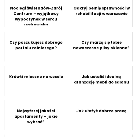
Noclegi Świeradów-Zdrój
Odkryj pełnię sprawności w
Centrum – wyjątkowy
rehabilitacji w warszawie
wypoczynek w sercu
uzdrowiska
Czy poszukujesz dobrego
Czy marzą się tobie
portalu rolniczego?
nowoczesne plisy okienne?
Krówki mleczne na wesele
Jak ustalić idealną
aranżację mebli do salonu
Najwyższej jakości
Jak ułożyć dobrze pracę
apartamenty – jakie
wybrać?