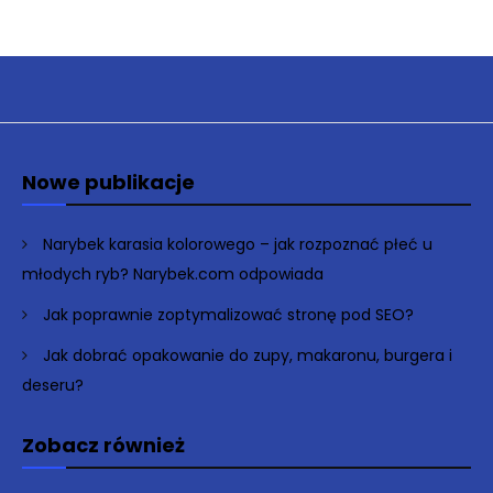
Nowe publikacje
Narybek karasia kolorowego – jak rozpoznać płeć u
młodych ryb? Narybek.com odpowiada
Jak poprawnie zoptymalizować stronę pod SEO?
Jak dobrać opakowanie do zupy, makaronu, burgera i
deseru?
Zobacz również