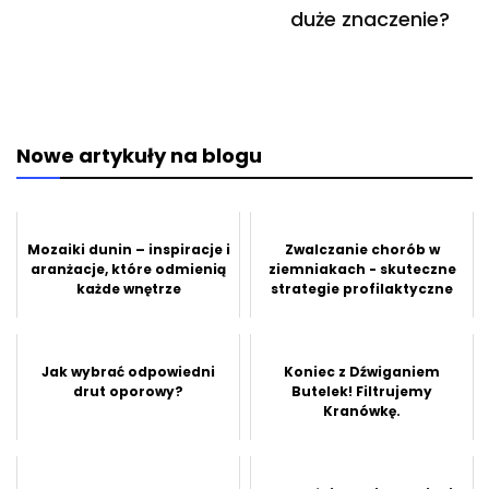
duże znaczenie?
Nowe artykuły na blogu
Mozaiki dunin – inspiracje i
Zwalczanie chorób w
aranżacje, które odmienią
ziemniakach - skuteczne
każde wnętrze
strategie profilaktyczne
Jak wybrać odpowiedni
Koniec z Dźwiganiem
drut oporowy?
Butelek! Filtrujemy
Kranówkę.