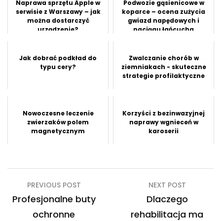
Naprawa sprzętu Apple w
Podwozie gąsienicowe w
serwisie z Warszawy – jak
koparce – ocena zużycia
można dostarczyć
gwiazd napędowych i
urządzenie?
naciągu łańcucha
Jak dobrać podkład do
Zwalczanie chorób w
typu cery?
ziemniakach - skuteczne
strategie profilaktyczne
Nowoczesne leczenie
Korzyści z bezinwazyjnej
zwierzaków polem
naprawy wgnieceń w
magnetycznym
karoserii
Nawigacja
PREVIOUS POST
NEXT POST
wpisu
Profesjonalne buty
Dlaczego
ochronne
rehabilitacja ma