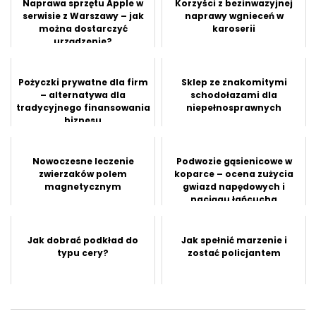
Naprawa sprzętu Apple w
Korzyści z bezinwazyjnej
serwisie z Warszawy – jak
naprawy wgnieceń w
można dostarczyć
karoserii
urządzenie?
Pożyczki prywatne dla firm
Sklep ze znakomitymi
– alternatywa dla
schodołazami dla
tradycyjnego finansowania
niepełnosprawnych
biznesu
Nowoczesne leczenie
Podwozie gąsienicowe w
zwierzaków polem
koparce – ocena zużycia
magnetycznym
gwiazd napędowych i
naciągu łańcucha
Jak dobrać podkład do
Jak spełnić marzenie i
typu cery?
zostać policjantem