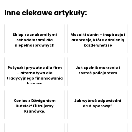
Inne ciekawe artykuły:
Sklep ze znakomitymi
Mozaiki dunin – inspiracje i
schodołazami dla
aranżacje, które odmienią
niepełnosprawnych
każde wnętrze
Pożyczki prywatne dla firm
Jak spełnić marzenie i
– alternatywa dla
zostać policjantem
tradycyjnego finansowania
biznesu
Koniec z Dźwiganiem
Jak wybrać odpowiedni
Butelek! Filtrujemy
drut oporowy?
Kranówkę.