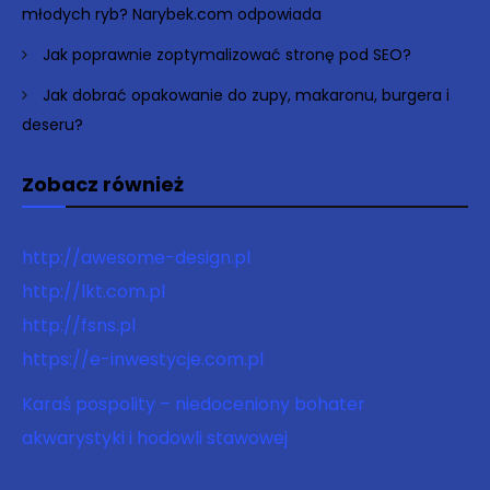
młodych ryb? Narybek.com odpowiada
Jak poprawnie zoptymalizować stronę pod SEO?
Jak dobrać opakowanie do zupy, makaronu, burgera i
deseru?
Zobacz również
http://awesome-design.pl
http://lkt.com.pl
http://fsns.pl
https://e-inwestycje.com.pl
Karaś pospolity – niedoceniony bohater
akwarystyki i hodowli stawowej