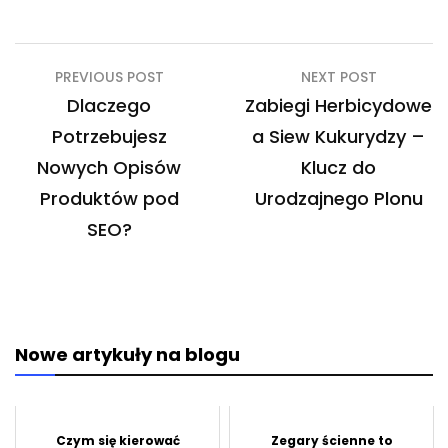
Nawigacja
PREVIOUS POST
NEXT POST
wpisu
Dlaczego
Zabiegi Herbicydowe
Potrzebujesz
a Siew Kukurydzy –
Nowych Opisów
Klucz do
Produktów pod
Urodzajnego Plonu
SEO?
Nowe artykuły na blogu
Czym się kierować
Zegary ścienne to