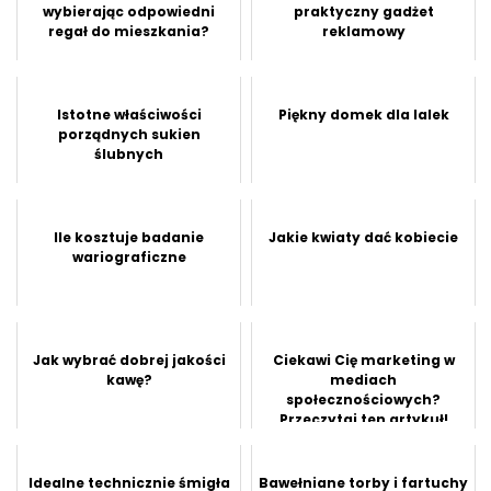
wybierając odpowiedni
praktyczny gadżet
regał do mieszkania?
reklamowy
Istotne właściwości
Piękny domek dla lalek
porządnych sukien
ślubnych
Ile kosztuje badanie
Jakie kwiaty dać kobiecie
wariograficzne
Jak wybrać dobrej jakości
Ciekawi Cię marketing w
kawę?
mediach
społecznościowych?
Przeczytaj ten artykuł!
Idealne technicznie śmigła
Bawełniane torby i fartuchy