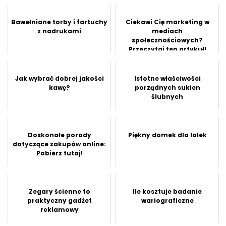
Bawełniane torby i fartuchy
Ciekawi Cię marketing w
z nadrukami
mediach
społecznościowych?
Przeczytaj ten artykuł!
Jak wybrać dobrej jakości
Istotne właściwości
kawę?
porządnych sukien
ślubnych
Doskonałe porady
Piękny domek dla lalek
dotyczące zakupów online:
Pobierz tutaj!
Zegary ścienne to
Ile kosztuje badanie
praktyczny gadżet
wariograficzne
reklamowy