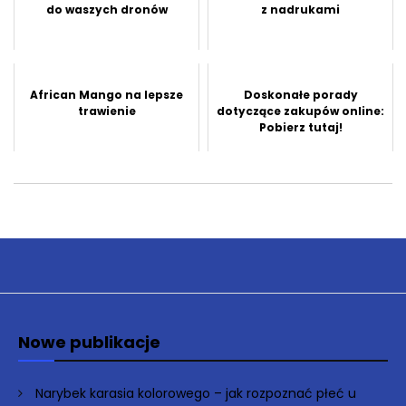
do waszych dronów
z nadrukami
African Mango na lepsze
Doskonałe porady
trawienie
dotyczące zakupów online:
Pobierz tutaj!
Nowe publikacje
Narybek karasia kolorowego – jak rozpoznać płeć u