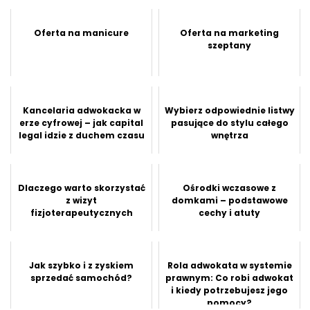
Oferta na manicure
Oferta na marketing
szeptany
Kancelaria adwokacka w
Wybierz odpowiednie listwy
erze cyfrowej – jak capital
pasujące do stylu całego
legal idzie z duchem czasu
wnętrza
Dlaczego warto skorzystać
Ośrodki wczasowe z
z wizyt
domkami – podstawowe
fizjoterapeutycznych
cechy i atuty
Jak szybko i z zyskiem
Rola adwokata w systemie
sprzedać samochód?
prawnym: Co robi adwokat
i kiedy potrzebujesz jego
pomocy?