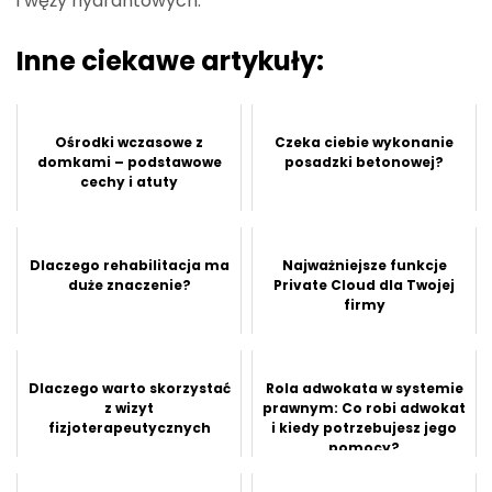
i węży hydrantowych.
Inne ciekawe artykuły:
Ośrodki wczasowe z
Czeka ciebie wykonanie
domkami – podstawowe
posadzki betonowej?
cechy i atuty
Dlaczego rehabilitacja ma
Najważniejsze funkcje
duże znaczenie?
Private Cloud dla Twojej
firmy
Dlaczego warto skorzystać
Rola adwokata w systemie
z wizyt
prawnym: Co robi adwokat
fizjoterapeutycznych
i kiedy potrzebujesz jego
pomocy?