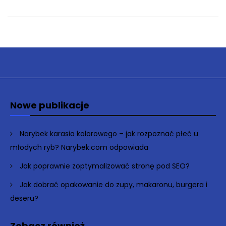
Nowe publikacje
Narybek karasia kolorowego – jak rozpoznać płeć u
młodych ryb? Narybek.com odpowiada
Jak poprawnie zoptymalizować stronę pod SEO?
Jak dobrać opakowanie do zupy, makaronu, burgera i
deseru?
Zobacz również