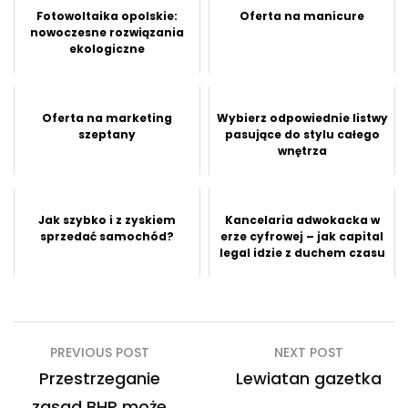
Fotowoltaika opolskie:
Oferta na manicure
nowoczesne rozwiązania
ekologiczne
Oferta na marketing
Wybierz odpowiednie listwy
szeptany
pasujące do stylu całego
wnętrza
Jak szybko i z zyskiem
Kancelaria adwokacka w
sprzedać samochód?
erze cyfrowej – jak capital
legal idzie z duchem czasu
Nawigacja
PREVIOUS POST
NEXT POST
wpisu
Przestrzeganie
Lewiatan gazetka
zasad BHP może