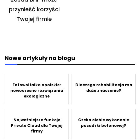
przynieść korzyści
Twojej firmie
Nowe artykuły na blogu
Fotowoltaika opolskie:
Dlaczego rehabilitacja ma
nowoczesne rozwiązania
duże znaczenie?
ekologiczne
Najważniejsze funkcje
Czeka ciebie wykonanie
Private Cloud dla Twojej
posadzki betonowej?
firmy