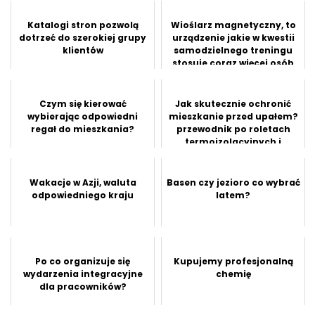
Katalogi stron pozwolą
Wioślarz magnetyczny, to
dotrzeć do szerokiej grupy
urządzenie jakie w kwestii
klientów
samodzielnego treningu
stosuje coraz więcej osób
Czym się kierować
Jak skutecznie ochronić
wybierając odpowiedni
mieszkanie przed upałem?
regał do mieszkania?
przewodnik po roletach
termoizolacyjnych i
zaciemni...
Wakacje w Azji, waluta
Basen czy jezioro co wybrać
odpowiedniego kraju
latem?
Po co organizuje się
Kupujemy profesjonalną
wydarzenia integracyjne
chemię
dla pracowników?