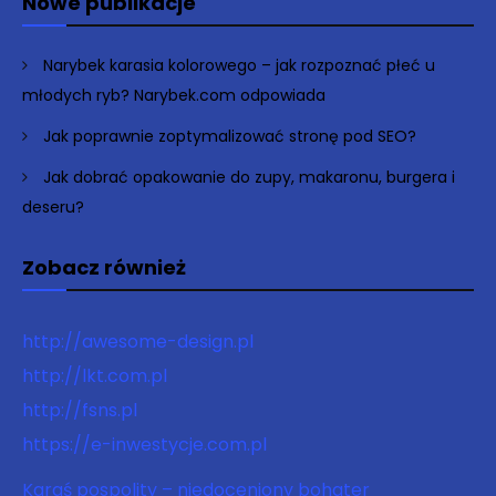
Nowe publikacje
Narybek karasia kolorowego – jak rozpoznać płeć u
młodych ryb? Narybek.com odpowiada
Jak poprawnie zoptymalizować stronę pod SEO?
Jak dobrać opakowanie do zupy, makaronu, burgera i
deseru?
Zobacz również
http://awesome-design.pl
http://lkt.com.pl
http://fsns.pl
https://e-inwestycje.com.pl
Karaś pospolity – niedoceniony bohater