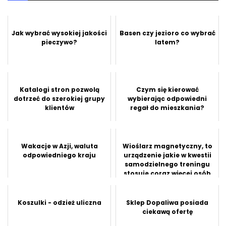
Jak wybrać wysokiej jakości
Basen czy jezioro co wybrać
pieczywo?
latem?
Katalogi stron pozwolą
Czym się kierować
dotrzeć do szerokiej grupy
wybierając odpowiedni
klientów
regał do mieszkania?
Wakacje w Azji, waluta
Wioślarz magnetyczny, to
odpowiedniego kraju
urządzenie jakie w kwestii
samodzielnego treningu
stosuje coraz więcej osób
Koszulki - odzież uliczna
Sklep Dopaliwa posiada
ciekawą ofertę