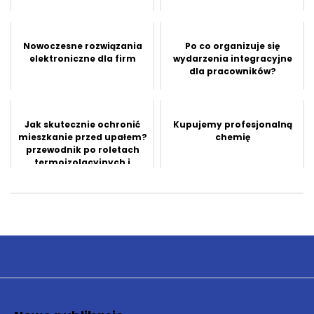
Nowoczesne rozwiązania
Po co organizuje się
elektroniczne dla firm
wydarzenia integracyjne
dla pracowników?
Jak skutecznie ochronić
Kupujemy profesjonalną
mieszkanie przed upałem?
chemię
przewodnik po roletach
termoizolacyjnych i
zaciemni...